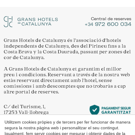
Ubicació/nom de l'hotel
Gestionar la meva reserva
Permeten fer el seguiment i l'anàlisi del comportament
dels usuaris d'aquest lloc web. La informació recollida
Central de reserves
mitjançant aquest tipus de cookies s'utilitza en el
972 600 034
mesurament de l'activitat del web per a l'elaboració de
+34
perfils de navegació dels usuaris per introduir millores en
funció de l'anàlisi de les dades d'ús que fan els usuaris del
servei. Permeten desar la informació de preferència de
Grans Hotels de Catalunya és l'associació d'hotels
Verificar localitzador
l'usuari per millorar la qualitat dels nostres serveis i oferir
independents de Catalunya, des del Pirineu fins a la
una millor experiència a través de productes recomanats.
Costa Brava y la Costa Daurada, passant per zones del
cor de Catalunya.
Marketing i publicitat
A Grans Hotels de Catalunya et garantim el millor
preu i condicions. Reservant a través de la nostra web
Aquestes cookies són utilitzades per emmagatzemar
informació sobre les preferències i les eleccions personals
estàs reservant directament amb l'hotel, sense
de l'usuari a través de l'observació continuada dels seus
comissions i amb descomptes que no trobaràs a cap
hàbits de navegació. Gràcies a elles, podem conèixer els
altre portal de reserves.
hàbits de navegació al lloc web i mostrar publicitat
relacionada amb el perfil de navegació de l'usuari.
C/ del Turisme, 1,
17253 Vall-llobrega
Girona
Utilitzem cookies pròpies y de tercers per fer funcionar de manera
segura la nostra pàgina web i personalitzar el seu contingut.
Igualment, fem servir cookies per mesurar i obtenir dades de la