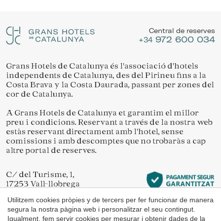
Ubicació/nom de l'hotel
Gestionar la meva reserva
Permeten fer el seguiment i l'anàlisi del comportament
dels usuaris d'aquest lloc web. La informació recollida
Central de reserves
mitjançant aquest tipus de cookies s'utilitza en el
972 600 034
mesurament de l'activitat del web per a l'elaboració de
+34
perfils de navegació dels usuaris per introduir millores en
funció de l'anàlisi de les dades d'ús que fan els usuaris del
servei. Permeten desar la informació de preferència de
Grans Hotels de Catalunya és l'associació d'hotels
Verificar localitzador
l'usuari per millorar la qualitat dels nostres serveis i oferir
independents de Catalunya, des del Pirineu fins a la
una millor experiència a través de productes recomanats.
Costa Brava y la Costa Daurada, passant per zones del
cor de Catalunya.
Marketing i publicitat
A Grans Hotels de Catalunya et garantim el millor
preu i condicions. Reservant a través de la nostra web
Aquestes cookies són utilitzades per emmagatzemar
informació sobre les preferències i les eleccions personals
estàs reservant directament amb l'hotel, sense
de l'usuari a través de l'observació continuada dels seus
comissions i amb descomptes que no trobaràs a cap
hàbits de navegació. Gràcies a elles, podem conèixer els
altre portal de reserves.
hàbits de navegació al lloc web i mostrar publicitat
relacionada amb el perfil de navegació de l'usuari.
C/ del Turisme, 1,
17253 Vall-llobrega
Girona
Utilitzem cookies pròpies y de tercers per fer funcionar de manera
segura la nostra pàgina web i personalitzar el seu contingut.
Igualment, fem servir cookies per mesurar i obtenir dades de la