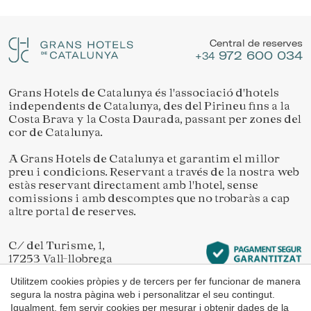
Ubicació/nom de l'hotel
Gestionar la meva reserva
Permeten fer el seguiment i l'anàlisi del comportament
dels usuaris d'aquest lloc web. La informació recollida
Central de reserves
mitjançant aquest tipus de cookies s'utilitza en el
972 600 034
mesurament de l'activitat del web per a l'elaboració de
+34
perfils de navegació dels usuaris per introduir millores en
funció de l'anàlisi de les dades d'ús que fan els usuaris del
servei. Permeten desar la informació de preferència de
Grans Hotels de Catalunya és l'associació d'hotels
Verificar localitzador
l'usuari per millorar la qualitat dels nostres serveis i oferir
independents de Catalunya, des del Pirineu fins a la
una millor experiència a través de productes recomanats.
Costa Brava y la Costa Daurada, passant per zones del
cor de Catalunya.
Marketing i publicitat
A Grans Hotels de Catalunya et garantim el millor
preu i condicions. Reservant a través de la nostra web
Aquestes cookies són utilitzades per emmagatzemar
informació sobre les preferències i les eleccions personals
estàs reservant directament amb l'hotel, sense
de l'usuari a través de l'observació continuada dels seus
comissions i amb descomptes que no trobaràs a cap
hàbits de navegació. Gràcies a elles, podem conèixer els
altre portal de reserves.
hàbits de navegació al lloc web i mostrar publicitat
relacionada amb el perfil de navegació de l'usuari.
C/ del Turisme, 1,
17253 Vall-llobrega
Girona
Utilitzem cookies pròpies y de tercers per fer funcionar de manera
segura la nostra pàgina web i personalitzar el seu contingut.
Igualment, fem servir cookies per mesurar i obtenir dades de la