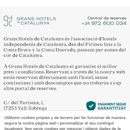
Ubicació/nom de l'hotel
Gestionar la meva reserva
Permeten fer el seguiment i l'anàlisi del comportament
dels usuaris d'aquest lloc web. La informació recollida
Central de reserves
mitjançant aquest tipus de cookies s'utilitza en el
972 600 034
mesurament de l'activitat del web per a l'elaboració de
+34
perfils de navegació dels usuaris per introduir millores en
funció de l'anàlisi de les dades d'ús que fan els usuaris del
servei. Permeten desar la informació de preferència de
Grans Hotels de Catalunya és l'associació d'hotels
Verificar localitzador
l'usuari per millorar la qualitat dels nostres serveis i oferir
independents de Catalunya, des del Pirineu fins a la
una millor experiència a través de productes recomanats.
Costa Brava y la Costa Daurada, passant per zones del
cor de Catalunya.
Marketing i publicitat
A Grans Hotels de Catalunya et garantim el millor
preu i condicions. Reservant a través de la nostra web
Aquestes cookies són utilitzades per emmagatzemar
informació sobre les preferències i les eleccions personals
estàs reservant directament amb l'hotel, sense
de l'usuari a través de l'observació continuada dels seus
comissions i amb descomptes que no trobaràs a cap
hàbits de navegació. Gràcies a elles, podem conèixer els
altre portal de reserves.
hàbits de navegació al lloc web i mostrar publicitat
relacionada amb el perfil de navegació de l'usuari.
C/ del Turisme, 1,
17253 Vall-llobrega
Girona
Utilitzem cookies pròpies y de tercers per fer funcionar de manera
segura la nostra pàgina web i personalitzar el seu contingut.
Igualment, fem servir cookies per mesurar i obtenir dades de la