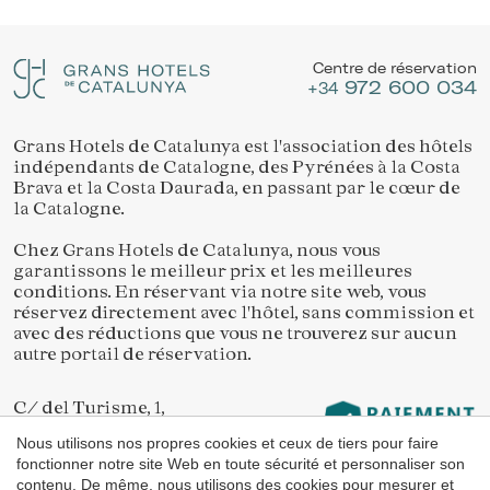
Location/nom de l'hôtel
Gérer ma réservation
Ils permettent le suivi et l'analyse du comportement des
utilisateurs de ce site. Les informations collectées via ce
Centre de réservation
type de cookies sont utilisées pour mesurer l'activité du
972 600 034
+34
Web pour l'élaboration des profils de navigation des
utilisateurs afin d'introduire des améliorations basées sur
l'analyse des données d'utilisation effectuée par les
utilisateurs du service. . Ils nous permettent de
Grans Hotels de Catalunya est l'association des hôtels
Vérifier le code de réservation
sauvegarder les informations de préférence de l'utilisateur
indépendants de Catalogne, des Pyrénées à la Costa
pour améliorer la qualité de nos services et offrir une
Brava et la Costa Daurada, en passant par le cœur de
meilleure expérience grâce aux produits recommandés.
la Catalogne.
Chez Grans Hotels de Catalunya, nous vous
Marketing et Publicité
garantissons le meilleur prix et les meilleures
Ces cookies sont utilisés pour stocker des informations sur
conditions. En réservant via notre site web, vous
les préférences et les choix personnels de l'utilisateur
réservez directement avec l'hôtel, sans commission et
grâce à l'observation continue de ses habitudes de
avec des réductions que vous ne trouverez sur aucun
navigation. Grâce à eux, nous pouvons connaître les
autre portail de réservation.
habitudes de navigation sur le site Web et afficher des
publicités liées au profil de navigation de l'utilisateur.
C/ del Turisme, 1,
17253 Vall-llobrega
Nous utilisons nos propres cookies et ceux de tiers pour faire
Girona
fonctionner notre site Web en toute sécurité et personnaliser son
contenu. De même, nous utilisons des cookies pour mesurer et