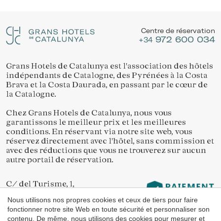
Location/nom de l'hôtel
Gérer ma réservation
Ils permettent le suivi et l'analyse du comportement des
utilisateurs de ce site. Les informations collectées via ce
Centre de réservation
type de cookies sont utilisées pour mesurer l'activité du
972 600 034
+34
Web pour l'élaboration des profils de navigation des
utilisateurs afin d'introduire des améliorations basées sur
l'analyse des données d'utilisation effectuée par les
utilisateurs du service. . Ils nous permettent de
Grans Hotels de Catalunya est l'association des hôtels
Vérifier le code de réservation
sauvegarder les informations de préférence de l'utilisateur
indépendants de Catalogne, des Pyrénées à la Costa
pour améliorer la qualité de nos services et offrir une
Brava et la Costa Daurada, en passant par le cœur de
meilleure expérience grâce aux produits recommandés.
la Catalogne.
Chez Grans Hotels de Catalunya, nous vous
Marketing et Publicité
garantissons le meilleur prix et les meilleures
Ces cookies sont utilisés pour stocker des informations sur
conditions. En réservant via notre site web, vous
les préférences et les choix personnels de l'utilisateur
réservez directement avec l'hôtel, sans commission et
grâce à l'observation continue de ses habitudes de
avec des réductions que vous ne trouverez sur aucun
navigation. Grâce à eux, nous pouvons connaître les
autre portail de réservation.
habitudes de navigation sur le site Web et afficher des
publicités liées au profil de navigation de l'utilisateur.
C/ del Turisme, 1,
17253 Vall-llobrega
Nous utilisons nos propres cookies et ceux de tiers pour faire
Girona
fonctionner notre site Web en toute sécurité et personnaliser son
contenu. De même, nous utilisons des cookies pour mesurer et