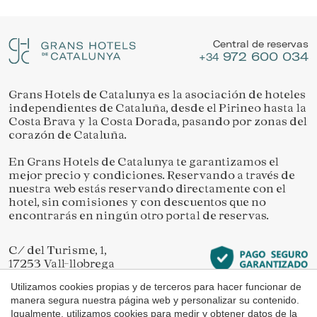
Ubicación/nombre del hotel
Gestionar mi reserva
Permiten realizar el seguimiento y análisis del
comportamiento de los usuarios de este sitio web. La
Central de reservas
información recogida mediante este tipo de cookies se
972 600 034
utiliza en la medición de la actividad de la web para la
+34
elaboración de perfiles de navegación de los usuarios con
el fin de introducir mejoras en función del análisis de los
datos de uso que hacen los usuarios del servicio. Permiten
Grans Hotels de Catalunya es la asociación de hoteles
Verificar localizador
guardar la información de preferencia del usuario para
independientes de Cataluña, desde el Pirineo hasta la
mejorar la calidad de nuestros servicios y para ofrecer una
Costa Brava y la Costa Dorada, pasando por zonas del
mejor experiencia a través de productos recomendados.
corazón de Cataluña.
Marketing y publicidad
En Grans Hotels de Catalunya te garantizamos el
mejor precio y condiciones. Reservando a través de
Estas cookies son utilizadas para almacenar información
nuestra web estás reservando directamente con el
sobre las preferencias y elecciones personales del usuario
hotel, sin comisiones y con descuentos que no
a través de la observación continuada de sus hábitos de
encontrarás en ningún otro portal de reservas.
navegación. Gracias a ellas, podemos conocer los hábitos
de navegación en el sitio web y mostrar publicidad
relacionada con el perfil de navegación del usuario.
C/ del Turisme, 1,
17253 Vall-llobrega
Girona
Utilizamos cookies propias y de terceros para hacer funcionar de
manera segura nuestra página web y personalizar su contenido.
Igualmente, utilizamos cookies para medir y obtener datos de la