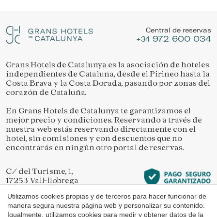
Ubicación/nombre del hotel
Gestionar mi reserva
Permiten realizar el seguimiento y análisis del
comportamiento de los usuarios de este sitio web. La
Central de reservas
información recogida mediante este tipo de cookies se
972 600 034
utiliza en la medición de la actividad de la web para la
+34
elaboración de perfiles de navegación de los usuarios con
el fin de introducir mejoras en función del análisis de los
datos de uso que hacen los usuarios del servicio. Permiten
Grans Hotels de Catalunya es la asociación de hoteles
Verificar localizador
guardar la información de preferencia del usuario para
independientes de Cataluña, desde el Pirineo hasta la
mejorar la calidad de nuestros servicios y para ofrecer una
Costa Brava y la Costa Dorada, pasando por zonas del
mejor experiencia a través de productos recomendados.
corazón de Cataluña.
Marketing y publicidad
En Grans Hotels de Catalunya te garantizamos el
mejor precio y condiciones. Reservando a través de
Estas cookies son utilizadas para almacenar información
nuestra web estás reservando directamente con el
sobre las preferencias y elecciones personales del usuario
hotel, sin comisiones y con descuentos que no
a través de la observación continuada de sus hábitos de
encontrarás en ningún otro portal de reservas.
navegación. Gracias a ellas, podemos conocer los hábitos
de navegación en el sitio web y mostrar publicidad
relacionada con el perfil de navegación del usuario.
C/ del Turisme, 1,
17253 Vall-llobrega
Girona
Utilizamos cookies propias y de terceros para hacer funcionar de
manera segura nuestra página web y personalizar su contenido.
Igualmente, utilizamos cookies para medir y obtener datos de la