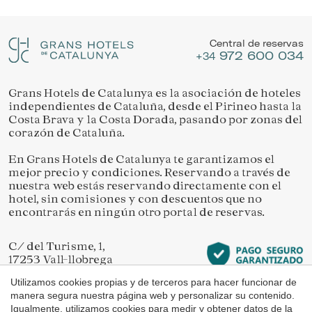
Ubicación/nombre del hotel
Gestionar mi reserva
Permiten realizar el seguimiento y análisis del
comportamiento de los usuarios de este sitio web. La
Central de reservas
información recogida mediante este tipo de cookies se
972 600 034
utiliza en la medición de la actividad de la web para la
+34
elaboración de perfiles de navegación de los usuarios con
el fin de introducir mejoras en función del análisis de los
datos de uso que hacen los usuarios del servicio. Permiten
Grans Hotels de Catalunya es la asociación de hoteles
Verificar localizador
guardar la información de preferencia del usuario para
independientes de Cataluña, desde el Pirineo hasta la
mejorar la calidad de nuestros servicios y para ofrecer una
Costa Brava y la Costa Dorada, pasando por zonas del
mejor experiencia a través de productos recomendados.
corazón de Cataluña.
Marketing y publicidad
En Grans Hotels de Catalunya te garantizamos el
mejor precio y condiciones. Reservando a través de
Estas cookies son utilizadas para almacenar información
nuestra web estás reservando directamente con el
sobre las preferencias y elecciones personales del usuario
hotel, sin comisiones y con descuentos que no
a través de la observación continuada de sus hábitos de
encontrarás en ningún otro portal de reservas.
navegación. Gracias a ellas, podemos conocer los hábitos
de navegación en el sitio web y mostrar publicidad
relacionada con el perfil de navegación del usuario.
C/ del Turisme, 1,
17253 Vall-llobrega
Girona
Utilizamos cookies propias y de terceros para hacer funcionar de
manera segura nuestra página web y personalizar su contenido.
Igualmente, utilizamos cookies para medir y obtener datos de la