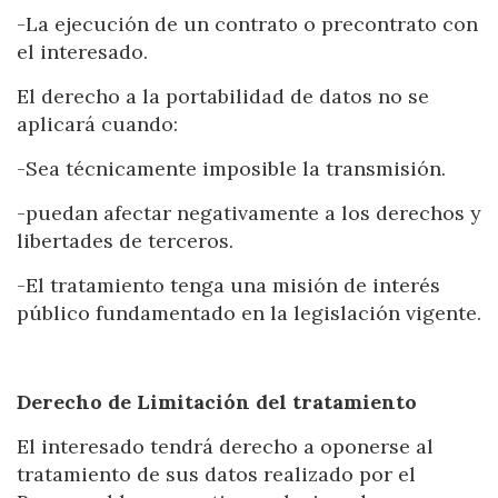
-La ejecución de un contrato o precontrato con
Estas cookies son utilizadas para almacenar información
sobre las preferencias y elecciones personales del usuario
el interesado.
a través de la observación continuada de sus hábitos de
navegación. Gracias a ellas, podemos conocer los hábitos
El derecho a la portabilidad de datos no se
de navegación en el sitio web y mostrar publicidad
relacionada con el perfil de navegación del usuario.
aplicará cuando:
-Sea técnicamente imposible la transmisión.
-puedan afectar negativamente a los derechos y
libertades de terceros.
-El tratamiento tenga una misión de interés
público fundamentado en la legislación vigente.
Derecho de Limitación del tratamiento
El interesado tendrá derecho a oponerse al
tratamiento de sus datos realizado por el