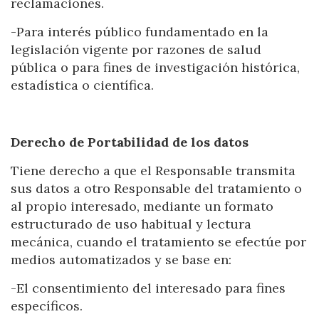
reclamaciones.
Técnicas y funcionales
Siempre activas
-Para interés público fundamentado en la
Este sitio web utiliza Cookies propias para recopilar
información con la finalidad de mejorar nuestros servicios.
legislación vigente por razones de salud
Si continua navegando, supone la aceptación de la
instalación de las mismas. El usuario tiene la posibilidad
pública o para fines de investigación histórica,
de configurar su navegador pudiendo, si así lo desea,
estadística o científica.
impedir que sean instaladas en su disco duro, aunque
deberá tener en cuenta que dicha acción podrá ocasionar
dificultades de navegación de la página web.
Derecho de Portabilidad de los datos
Analíticas y personalización
Tiene derecho a que el Responsable transmita
Permiten realizar el seguimiento y análisis del
comportamiento de los usuarios de este sitio web. La
sus datos a otro Responsable del tratamiento o
información recogida mediante este tipo de cookies se
al propio interesado, mediante un formato
utiliza en la medición de la actividad de la web para la
elaboración de perfiles de navegación de los usuarios con
estructurado de uso habitual y lectura
el fin de introducir mejoras en función del análisis de los
datos de uso que hacen los usuarios del servicio. Permiten
mecánica, cuando el tratamiento se efectúe por
guardar la información de preferencia del usuario para
medios automatizados y se base en:
mejorar la calidad de nuestros servicios y para ofrecer una
mejor experiencia a través de productos recomendados.
-El consentimiento del interesado para fines
específicos.
Marketing y publicidad