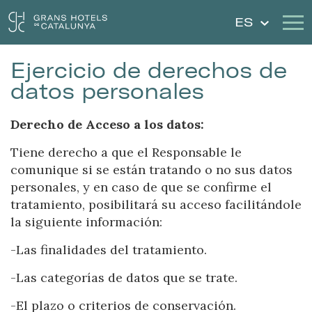
ES
Ejercicio de derechos de
Nuestros Hoteles
Escapadas
datos personales
Bodas
Cheques Regalo
Derecho de Acceso a los datos:
Descubre Cataluña
Contacto
Tiene derecho a que el Responsable le
comunique si se están tratando o no sus datos
Mi reserva
personales, y en caso de que se confirme el
tratamiento, posibilitará su acceso facilitándole
la siguiente información:
-Las finalidades del tratamiento.
Iniciar sesión
Crear cuenta
-Las categorías de datos que se trate.
-El plazo o criterios de conservación.