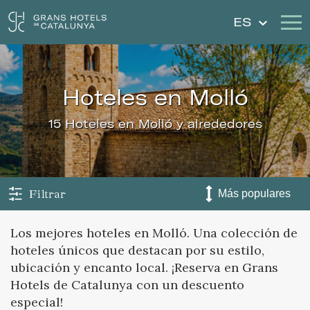
ES
Nuestros Hoteles
Escapadas
hoteles en Molló
Bodas
Cheques Regalo
15 Hoteles en Molló y alrededores
Descubre Cataluña
Contacto
Mi reserva
Filtrar
Los mejores hoteles en Molló. Una colección de
hoteles únicos que destacan por su estilo,
Iniciar sesión
Crear cuenta
ubicación y encanto local. ¡Reserva en Grans
Hotels de Catalunya con un descuento
especial!