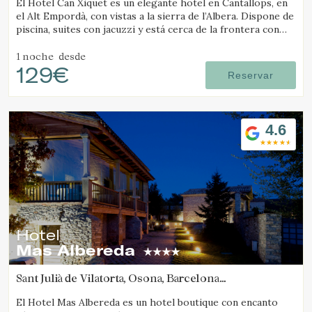
El Hotel Can Xiquet es un elegante hotel en Cantallops, en
el Alt Empordà, con vistas a la sierra de l’Albera. Dispone de
piscina, suites con jacuzzi y está cerca de la frontera con
Francia.
1 noche
desde
129€
Reservar
4.6
Hotel
Mas Albereda
Sant Julià de Vilatorta, Osona, Barcelona
(49.32445495131km de Molló)
El Hotel Mas Albereda es un hotel boutique con encanto