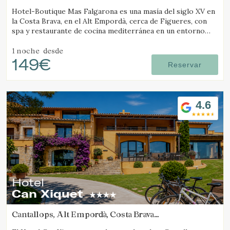
Gestionar mi reserva
(43.545358664508km de Molló)
Hotel-Boutique Mas Falgarona es una masía del siglo XV en
la Costa Brava, en el Alt Empordà, cerca de Figueres, con
spa y restaurante de cocina mediterránea en un entorno
tranquilo.
1 noche
desde
Verificar localizador
149€
Reservar
4.6
Hotel
Can Xiquet
Cantallops, Alt Empordà, Costa Brava
(43.210150437663km de Molló)