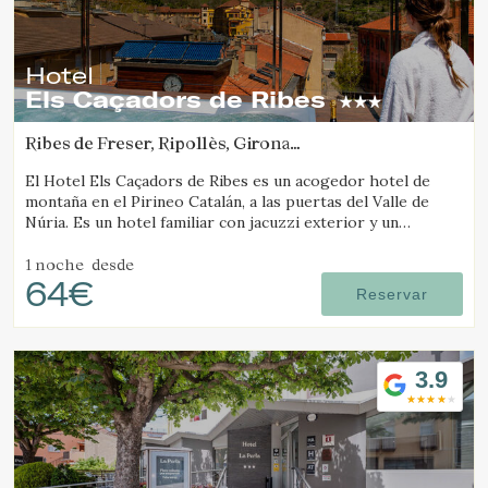
Hotel
Els Caçadors de Ribes
Ribes de Freser, Ripollès, Girona
(19.820742734606km de Molló)
El Hotel Els Caçadors de Ribes es un acogedor hotel de
montaña en el Pirineo Catalán, a las puertas del Valle de
Núria. Es un hotel familiar con jacuzzi exterior y un
excelente restaurante.
1 noche
desde
64€
Reservar
3.9