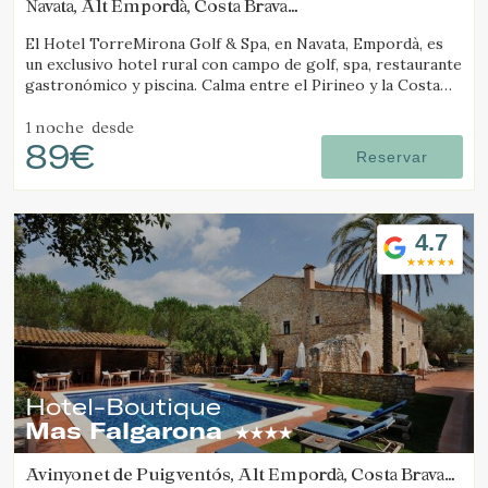
Navata, Alt Empordà, Costa Brava
(40.893486196166km de Molló)
El Hotel TorreMirona Golf & Spa, en Navata, Empordà, es
un exclusivo hotel rural con campo de golf, spa, restaurante
gastronómico y piscina. Calma entre el Pirineo y la Costa
Brava.
1 noche
desde
89€
Reservar
4.7
Hotel-Boutique
Mas Falgarona
Avinyonet de Puigventós, Alt Empordà, Costa Brava