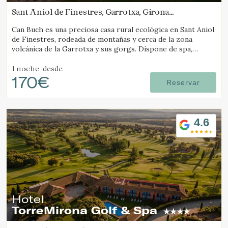
Sant Aniol de Finestres, Garrotxa, Girona
(41.134049930743km de Molló)
Can Buch es una preciosa casa rural ecológica en Sant Aniol
de Finestres, rodeada de montañas y cerca de la zona
volcánica de la Garrotxa y sus gorgs. Dispone de spa,
piscina, granja con animales y un amplio jardín.
1 noche
desde
170€
Reservar
4.6
Hotel
TorreMirona Golf & Spa