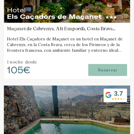
Hotel
Els Caçadors de Maçanet
Maçanet de Cabrenys, Alt Empordà, Costa Brava
(29.278526883051km de Molló)
Hotel Els Caçadors de Maçanet es un hotel en Maçanet de
Cabrenys, en la Costa Brava, cerca de los Pirineos y de la
frontera francesa, con ambiente familiar y entorno ideal
para senderismo y excursiones.
1 noche
desde
105€
Reservar
3.7