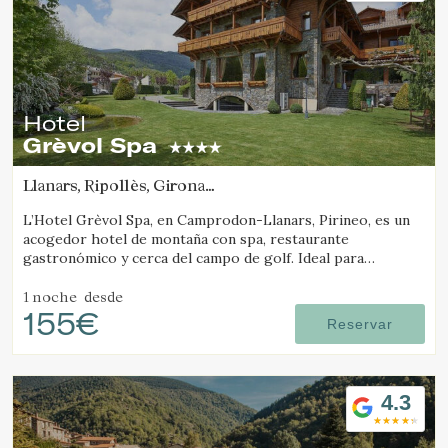
Hotel
Grèvol Spa
Llanars, Ripollès, Girona
(6.6026861590542km de Molló)
L’Hotel Grèvol Spa, en Camprodon-Llanars, Pirineo, es un
acogedor hotel de montaña con spa, restaurante
gastronómico y cerca del campo de golf. Ideal para
desconectar en pareja o en familia.
1 noche
desde
155€
Reservar
4.3