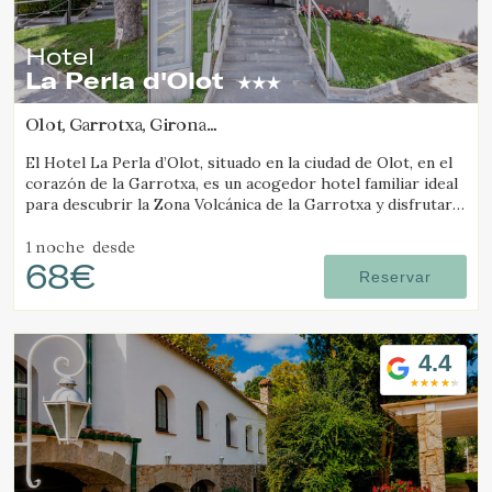
Hotel
La Perla d'Olot
Olot, Garrotxa, Girona
(22.776493110536km de Molló)
El Hotel La Perla d’Olot, situado en la ciudad de Olot, en el
corazón de la Garrotxa, es un acogedor hotel familiar ideal
para descubrir la Zona Volcánica de la Garrotxa y disfrutar
del entorno rural de la comarca.
1 noche
desde
68€
Reservar
4.4