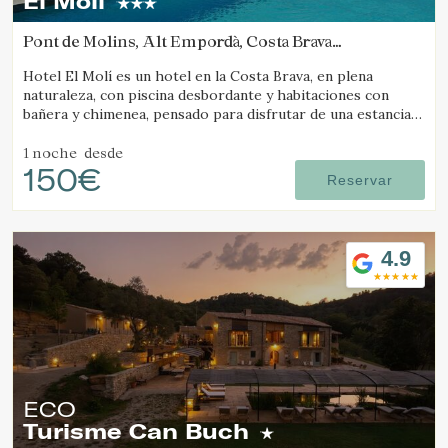
El Molí
Pont de Molins, Alt Empordà, Costa Brava
(41.843878682608km de Molló)
Hotel El Molí es un hotel en la Costa Brava, en plena
naturaleza, con piscina desbordante y habitaciones con
bañera y chimenea, pensado para disfrutar de una estancia
única.
1 noche
desde
150€
Reservar
4.9
ECO
Turisme Can Buch