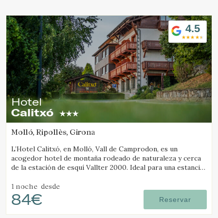
Ubicación/nombre del hotel
4.5
Hotel
Calitxó
Molló, Ripollès, Girona
L’Hotel Calitxó, en Molló, Vall de Camprodon, es un
acogedor hotel de montaña rodeado de naturaleza y cerca
de la estación de esquí Vallter 2000. Ideal para una estancia
tranquila en el Pirineo de Girona.
1 noche
desde
84€
Reservar