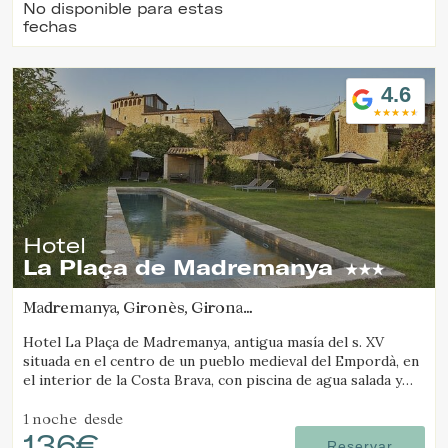
No disponible para estas
fechas
4.6
Hotel
La Plaça de Madremanya
Madremanya, Gironès, Girona
(15.857565310509km de Pals)
Hotel La Plaça de Madremanya, antigua masía del s. XV
situada en el centro de un pueblo medieval del Empordà, en
el interior de la Costa Brava, con piscina de agua salada y
habitaciones con chimenea.
1 noche
desde
136€
Reservar