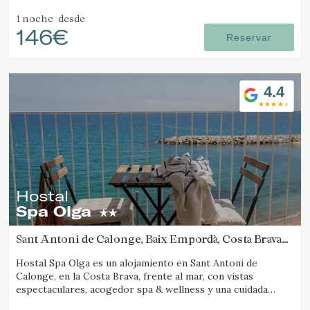
posibilidad de reservar el hotel completo.
1 noche
desde
146€
Reservar
4.4
Hostal
Spa Olga
Sant Antoni de Calonge, Baix Empordà, Costa Brava
(14.243021039548km de Pals)
Hostal Spa Olga es un alojamiento en Sant Antoni de
Calonge, en la Costa Brava, frente al mar, con vistas
espectaculares, acogedor spa & wellness y una cuidada
propuesta gastronómica.