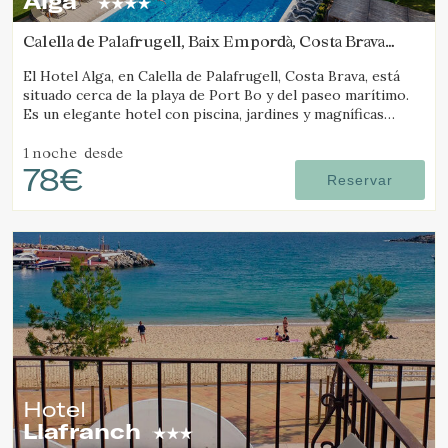
Alga
Calella de Palafrugell, Baix Empordà, Costa Brava
(9.3830140456882km de Pals)
El Hotel Alga, en Calella de Palafrugell, Costa Brava, está
situado cerca de la playa de Port Bo y del paseo marítimo.
Es un elegante hotel con piscina, jardines y magníficas
vistas al mar.
1 noche
desde
78€
Reservar
Hotel
Llafranch