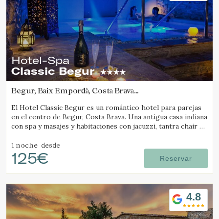
Hotel-Spa
Classic Begur
Begur, Baix Empordà, Costa Brava
(5.4107024984681km de Pals)
El Hotel Classic Begur es un romántico hotel para parejas
en el centro de Begur, Costa Brava. Una antigua casa indiana
con spa y masajes y habitaciones con jacuzzi, tantra chair y
cama con movimientos.
1 noche
desde
125€
Reservar
4.8