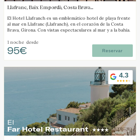
Llafranc, Baix Empordà, Costa Brava
(9.4567774183693km de Pals)
El Hotel Llafranch es un emblemático hotel de playa frente
al mar en Llafranc (Llafranch), en el corazón de la Costa
Brava, Girona. Con vistas espectaculares al mar y a la bahía.
1 noche
desde
95€
Reservar
4.3
El
Far Hotel Restaurant