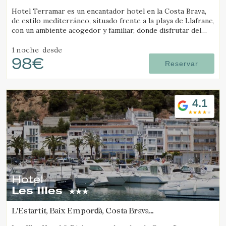
(9.390771706981km de Pals)
Hotel Terramar es un encantador hotel en la Costa Brava,
de estilo mediterráneo, situado frente a la playa de Llafranc,
con un ambiente acogedor y familiar, donde disfrutar del
mar y la tranquilidad.
1 noche
desde
98€
Reservar
4.1
Hotel
Les Illes
L'Estartit, Baix Empordà, Costa Brava
(10.540665589033km de Pals)