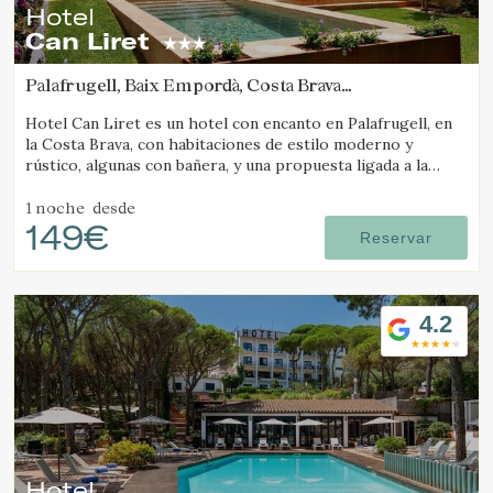
Hotel
Can Liret
Palafrugell, Baix Empordà, Costa Brava
(6.0277267564144km de Pals)
Hotel Can Liret es un hotel con encanto en Palafrugell, en
la Costa Brava, con habitaciones de estilo moderno y
rústico, algunas con bañera, y una propuesta ligada a la
gastronomía local.
1 noche
desde
149€
Reservar
4.2
Hotel