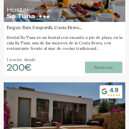
Hostal
Sa Tuna
Begur, Baix Empordà, Costa Brava
(7.0178433201573km de Pals)
Hostal Sa Tuna es un hostal con encanto a pie de playa, en la
cala Sa Tuna, una de las mejores de la Costa Brava, con
restaurante frente al mar de cocina tradicional
ampurdanesa.
1 noche
desde
200€
Reservar
4.9