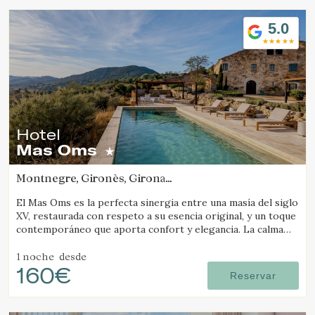
5.0
Hotel
Mas Oms
Montnegre, Gironès, Girona
(17.747016708277km de Pals)
El Mas Oms es la perfecta sinergia entre una masía del siglo
XV, restaurada con respeto a su esencia original, y un toque
contemporáneo que aporta confort y elegancia. La calma
absoluta y las vistas espectaculares en pleno Parque Natural
de las Gavarres ofrecen un descanso total en conexión con
1 noche
desde
160€
la naturaleza. El hotel cuenta con 6 habitaciones
Reservar
cuidadosamente decoradas, una piscina climatizada,
restaurante, pista de petanca, zona chill-out, servicios de
masaje y yoga, alquiler de bicicletas y todo lo necesario para