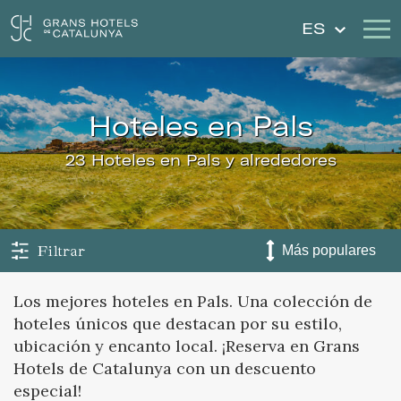
ES
Nuestros Hoteles
Escapadas
hoteles en Pals
Bodas
Cheques Regalo
23 Hoteles en Pals y alrededores
Descubre Cataluña
Contacto
Mi reserva
Filtrar
Los mejores hoteles en Pals. Una colección de
hoteles únicos que destacan por su estilo,
Iniciar sesión
Crear cuenta
ubicación y encanto local. ¡Reserva en Grans
Hotels de Catalunya con un descuento
especial!