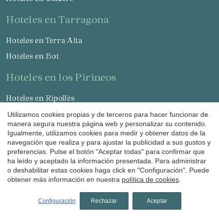
hoteles en Tarragona
Hoteles en Terra Alta
Hoteles en Bot
hoteles en los Pirineos
Hoteles en Ripollès
Hoteles en Llanars
Utilizamos cookies propias y de terceros para hacer funcionar de
manera segura nuestra página web y personalizar su contenido.
Hoteles en Molló
Igualmente, utilizamos cookies para medir y obtener datos de la
navegación que realiza y para ajustar la publicidad a sus gustos y
Hoteles en Ribes de Freser
preferencias. Pulse el botón "Aceptar todas" para confirmar que
Hoteles en Setcases
ha leído y aceptado la información presentada. Para administrar
o deshabilitar estas cookies haga click en "Configuración". Puede
Hoteles en Sant Joan de les Abadesses
obtener más información en nuestra
política de cookies
.
Hoteles en Solsonès
Configuración
Rechazar
Aceptar
Hoteles en Lladurs