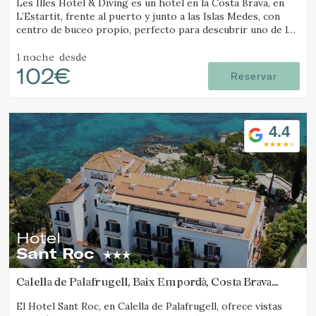
Les Illes Hotel & Diving es un hotel en la Costa Brava, en
L’Estartit, frente al puerto y junto a las Islas Medes, con
centro de buceo propio, perfecto para descubrir uno de los
mejores destinos de submarinismo.
1 noche
desde
102€
Reservar
4.4
Hotel
Sant Roc
Gestionar mi reserva
Calella de Palafrugell, Baix Empordà, Costa Brava
(9.8991196168566km de Pals)
El Hotel Sant Roc, en Calella de Palafrugell, ofrece vistas