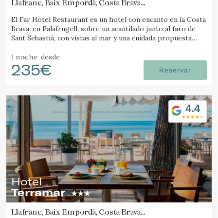
Llafranc, Baix Empordà, Costa Brava
(9.4638226860651km de Pals)
El Far Hotel Restaurant es un hotel con encanto en la Costa
Brava, en Palafrugell, sobre un acantilado junto al faro de
Sant Sebastià, con vistas al mar y una cuidada propuesta
gastronómica.
1 noche
desde
235€
Reservar
4.4
Hotel
Terramar
Llafranc, Baix Empordà, Costa Brava