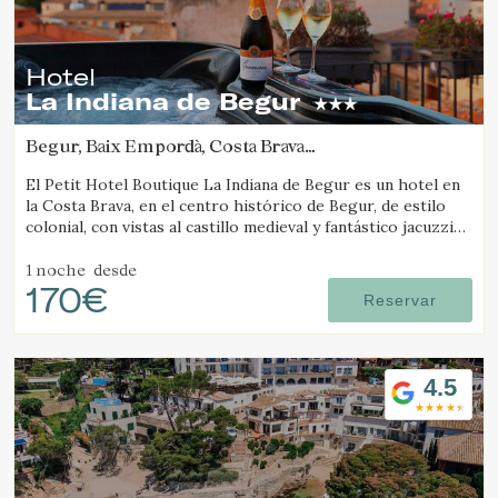
Estas cookies son utilizadas para almacenar información
sobre las preferencias y elecciones personales del usuario
a través de la observación continuada de sus hábitos de
navegación. Gracias a ellas, podemos conocer los hábitos
Hotel
de navegación en el sitio web y mostrar publicidad
La Indiana de Begur
relacionada con el perfil de navegación del usuario.
Begur, Baix Empordà, Costa Brava
(5.3518444108992km de Pals)
El Petit Hotel Boutique La Indiana de Begur es un hotel en
la Costa Brava, en el centro histórico de Begur, de estilo
colonial, con vistas al castillo medieval y fantástico jacuzzi
exterior.
1 noche
desde
170€
Reservar
4.5