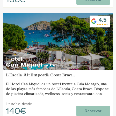
4.5
Hotel
Can Miquel
L'Escala, Alt Empordà, Costa Brava
(15.30484254936km de Pals)
El Hotel Can Miquel es un hotel frente a Cala Montgó, una
de las playas más famosas de L’Escala, Costa Brava. Dispone
de piscina climatizada, wellness, tenis y restaurante con
vistas al mar.
1 noche
desde
140€
Reservar