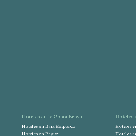
Este sit
mejorar
instala
pudiend
deberá 
de la p
Analít
Permite
sitio we
medició
los usua
que hac
del usu
experie
Market
Estas c
eleccio
hoteles en la Costa Brava
hoteles
hábitos
en el si
Hoteles en Baix Empordà
Hoteles 
usuario
Hoteles en Begur
Hoteles 