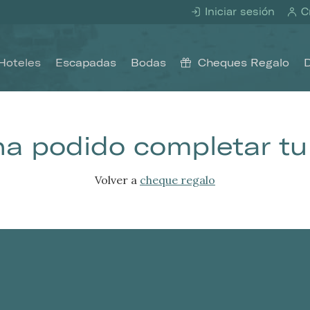
Iniciar sesión
Cr
Hoteles
Escapadas
Bodas
Cheques Regalo
ha podido completar tu
Volver a
cheque regalo
icar cookies
as y funcionales
Siempre 