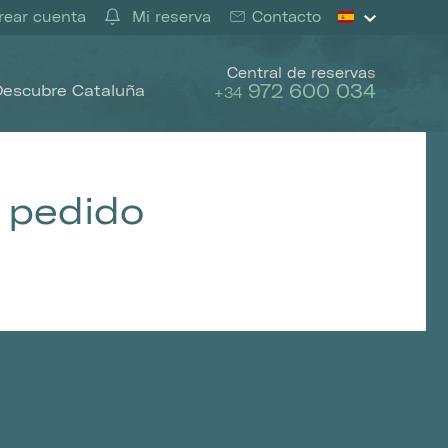
ear cuenta
Mi reserva
Contacto
Central de reservas
972 600 034
Descubre Cataluña
+34
 pedido
activas