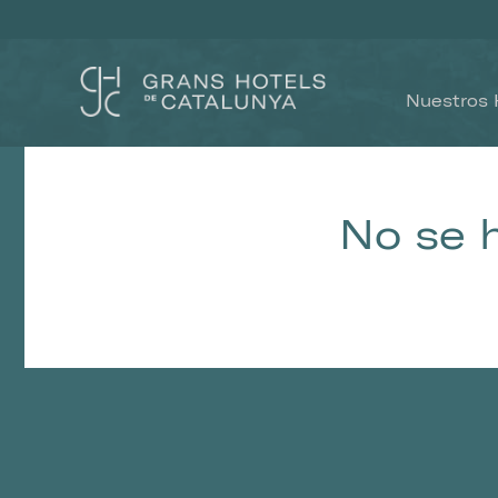
Nuestros 
No se 
Modif
Técnic