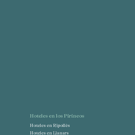
d de
egador
ue
egación
 de este
a
ión de
s de uso
rencia
ejor
s y
us
hoteles en los Pirineos
gación
Hoteles en Ripollès
Hoteles en Llanars