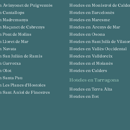
en Avinyonet de Puigventós
Hoteles en Monistrol de Calde
en Cantallops
Hoteles en Barcelonès
 en Madremanya
Hoteles en Maresme
en Maçanet de Cabrenys
Hoteles en Arenys de Mar
en Pont de Molins
Hoteles en Osona
en Lloret de Mar
Hoteles en Sant Julià de Vilato
en Navata
Hoteles en Vallès Occidental
en San Julián de Ramis
Hoteles en Valldoreix
en Garrotxa
Hoteles en el Moianès
en Olot
Hoteles en Calders
en Santa Pau
hoteles en Tarragona
en Les Planes d'Hostoles
Hoteles en Terra Alta
en Sant Aniol de Finestres
Hoteles en Bot