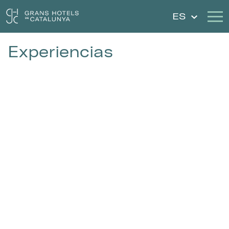
ES
Experiencias
Nuestros Hoteles
Escapadas
Bodas
Cheques Regalo
Descubre Cataluña
Contacto
Mi reserva
Iniciar sesión
Crear cuenta