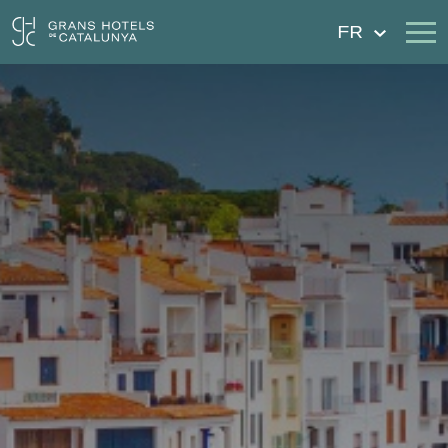
FR
Nos Hôtels
Escapades
Mariages
Chèques Cadeau
Découvrez Catalogne
Contact
Má réservation
Se connecter
Créer un compte