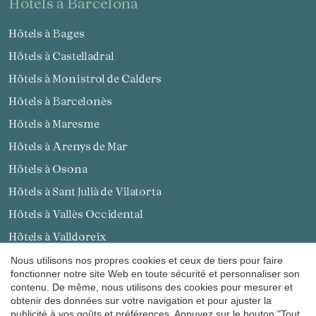
hôtels à Barcelona
Hôtels à Bages
Hôtels à Castelladral
Hôtels à Monistrol de Calders
Hôtels à Barcelonès
Hôtels à Maresme
Hôtels à Arenys de Mar
Hôtels à Osona
Hôtels à Sant Julià de Vilatorta
Enregistrer les paramètres
Tout accepter
Hôtels à Vallès Occidental
Hôtels à Valldoreix
Hôtels à Moianès
Nous utilisons nos propres cookies et ceux de tiers pour faire
fonctionner notre site Web en toute sécurité et personnaliser son
Hôtels à Calders
contenu. De même, nous utilisons des cookies pour mesurer et
obtenir des données sur votre navigation et pour ajuster la
hôtels à Tarragona
publicité à vos goûts et préférences. Appuyez sur le bouton "Tout