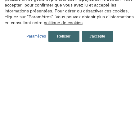
accepter" pour confirmer que vous avez lu et accepté les
informations présentées. Pour gérer ou désactiver ces cookies,
Hôtels à Terra Alta
cliquez sur "Paramètres". Vous pouvez obtenir plus d'informations
Hôtels à Bot
en consultant notre
politique de cookies
.
hôtels à Pyrénées
Paramètres
Refuser
J'accepte
Hôtels à Ripollès
Hôtels à Llanars
Hôtels à Molló
Hôtels à Ribes de Freser
Hôtels à Setcases
Hôtels à Sant Joan de les Abadesses
Hôtels à Solsonès
Hôtels à Lladurs
Hôtels à Solsona
Hôtels à Sant Llorenç de Morunys