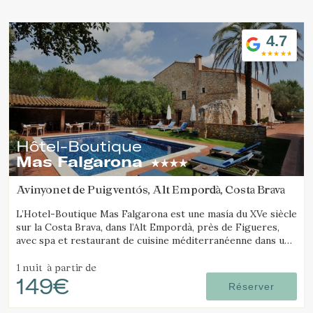
Location/nom de l'hôtel
4.7
Hôtel-Boutique
Mas Falgarona
Avinyonet de Puigventós, Alt Empordà, Costa Brava
L’Hotel-Boutique Mas Falgarona est une masía du XVe siècle
sur la Costa Brava, dans l’Alt Empordà, près de Figueres,
avec spa et restaurant de cuisine méditerranéenne dans un
cadre paisible.
1 nuit
à partir de
149€
Réserver