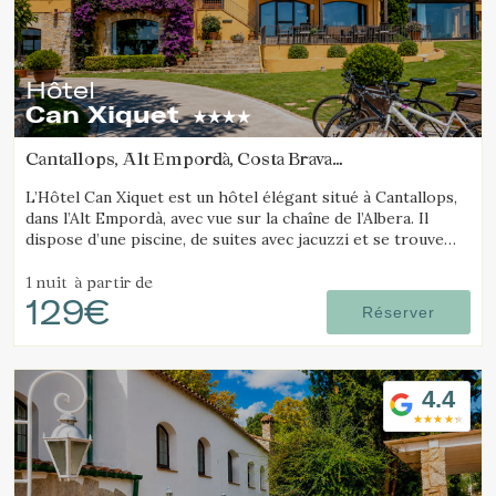
Hôtel
Can Xiquet
Cantallops, Alt Empordà, Costa Brava
(18.642619771803km de Avinyonet de Puigventós)
L’Hôtel Can Xiquet est un hôtel élégant situé à Cantallops,
dans l’Alt Empordà, avec vue sur la chaîne de l’Albera. Il
dispose d’une piscine, de suites avec jacuzzi et se trouve
près de la frontière française.
1 nuit
à partir de
129€
Réserver
4.4