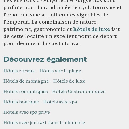
Les environs d'Avinyonet de Puigventós sont
parfaits pour la randonnée, le cyclotourisme et
l'œnotourisme au milieu des vignobles de
l'Empordà. La combinaison de nature,
Gérer ma réservation
patrimoine, gastronomie et
hôtels de luxe
fait
de cette localité un excellent point de départ
pour découvrir la Costa Brava.
Vérifier le code de réservation
Découvrez également
Hôtels ruraux
Hôtels sur la plage
Hôtels de montagne
Hôtels de luxe
Hôtels romantiques
Hôtels Gastronomiques
Hôtels boutique
Hôtels avec spa
Hôtels avec spa privé
Hôtels avec jacuzzi dans la chambre