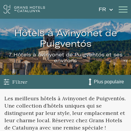
FR
hôtels à Avinyonet de
Nos Hôtels
Escapades
Puigventós
Mariages
Chèques Cadeau
7 Hôtels à Avinyonet de Puigventós et ses
environs
Découvrez Catalogne
Contact
Má réservation
Filtrer
Les meilleurs hôtels à Avinyonet de Puigventós.
Une collection d’hôtels uniques qui se
Se connecter
Créer un compte
distinguent par leur style, leur emplacement et
leur charme local. Réservez chez Grans Hotels
de Catalunya avec une remise spéciale !