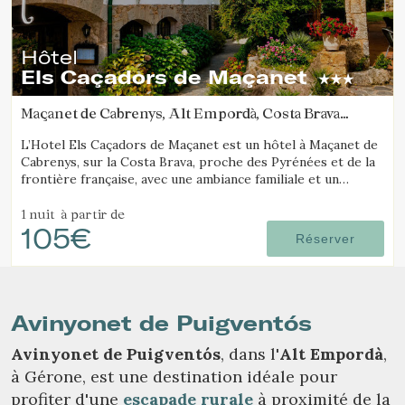
Hôtel
Els Caçadors de Maçanet
Maçanet de Cabrenys, Alt Empordà, Costa Brava
(19.810648300291km de Avinyonet de Puigventós)
L’Hotel Els Caçadors de Maçanet est un hôtel à Maçanet de
Cabrenys, sur la Costa Brava, proche des Pyrénées et de la
frontière française, avec une ambiance familiale et un
environnement idéal pour la randonnée et les excursions.
1 nuit
à partir de
105€
Réserver
Avinyonet de Puigventós
Avinyonet de Puigventós
, dans l'
Alt Empordà
,
à Gérone, est une destination idéale pour
profiter d'une
escapade rurale
à proximité de la