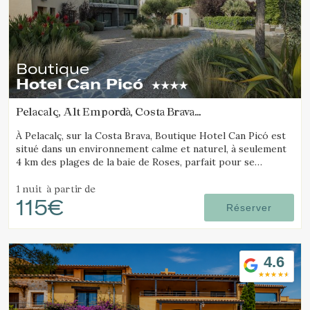
Boutique
Hotel Can Picó
Pelacalç, Alt Empordà, Costa Brava
(17.422376740888km de Avinyonet de Puigventós)
À Pelacalç, sur la Costa Brava, Boutique Hotel Can Picó est
situé dans un environnement calme et naturel, à seulement
4 km des plages de la baie de Roses, parfait pour se
détendre et se ressourcer.
1 nuit
à partir de
115€
Réserver
4.6