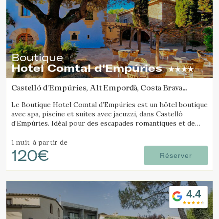
Boutique
Hotel Comtal d'Empúries
Castelló d'Empúries, Alt Empordà, Costa Brava
(12.972713414803km de Avinyonet de Puigventós)
Le Boutique Hotel Comtal d’Empúries est un hôtel boutique
avec spa, piscine et suites avec jacuzzi, dans Castelló
d’Empúries. Idéal pour des escapades romantiques et de
détente sur la Costa Brava.
1 nuit
à partir de
120€
Réserver
4.4