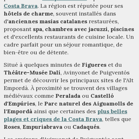
Costa Brava
. La région est réputée pour ses
hôtels de charme
, souvent installés dans
d'
anciennes masias catalanes
restaurées,
proposant
spa, chambres avec jacuzzi, piscines
et d'excellents restaurants de cuisine locale. Un
cadre parfait pour un séjour romantique, de
bien-être ou de détente.
Situé à quelques minutes de
Figueres
et du
Théâtre-Musée Dalí
, Avinyonet de Puigventós
permet de découvrir les principaux sites de l'Alt
Empordà. À proximité se trouvent des villages
médiévaux comme
Peralada
ou
Castelló
d'Empúries
, le
Parc naturel des Aiguamolls de
l'Empordà
ainsi que certaines des
plus belles
plages et criques de la Costa Brava
, telles que
Roses
,
Empuriabrava
ou
Cadaqués
.