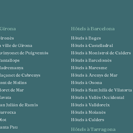
Enregistrer les paramètres
Tout accepter
à Girona
hôtels à Barcelona
 Gironès
Hôtels à Bages
la ville de Girona
Hôtels à Castelladral
 Avinyonet de Puigventós
Hôtels à Monistrol de Calders
 Cantallops
Hôtels à Barcelonès
à Madremanya
Hôtels à Maresme
 Maçanet de Cabrenys
Hôtels à Arenys de Mar
 Pont de Molins
Hôtels à Osona
Lloret de Mar
Hôtels à Sant Julià de Vilatorta
Navata
Hôtels à Vallès Occidental
 San Julián de Ramis
Hôtels à Valldoreix
 Garrotxa
Hôtels à Moianès
Olot
Hôtels à Calders
 Santa Pau
hôtels à Tarragona