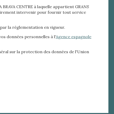
TA BRAVA CENTRE à laquelle appartient GRANS
llation.
irement intervenir pour fournir tout service
te,
qu'une
 par la réglementation en vigueur.
vos données personnelles à l'
Agence espagnole
 Les
vité du
néral sur la protection des données de l'Union
re des
e
les choix
ur le