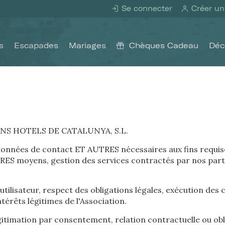
Se connecter
Créer un
s
Escapades
Mariages
Chèques Cadeau
Déc
NS HOTELS DE CATALUNYA, S.L.
onnées de contact ET AUTRES nécessaires aux fins requise
ES moyens, gestion des services contractés par nos parte
tilisateur, respect des obligations légales, exécution des 
ier les cookies
ntérêts légitimes de l'Association.
gitimation par consentement, relation contractuelle ou obl
que et Fonctionnel
Toujou