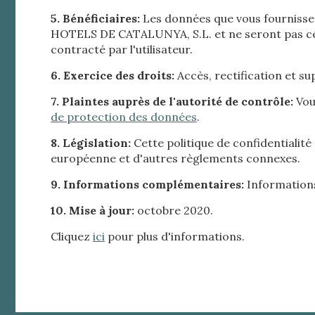
5. Bénéficiaires:
Les données que vous fourniss
Ce site 
d'amélio
HOTELS DE CATALUNYA, S.L. et ne seront pas cédé
L'utilis
contracté par l'utilisateur.
empêcher
telle ac
6. Exercice des droits:
Accès, rectification et s
7. Plaintes auprès de l'autorité de contrôle:
Vou
Analys
de protection des données
.
Ils perm
informat
8. Législation:
Cette politique de confidentialit
Web pour
européenne et d'autres règlements connexes.
amélior
utilisat
préféren
9. Informations complémentaires:
Informations
meilleu
10. Mise à jour:
octobre 2020.
Market
Cliquez
ici
pour plus d'informations.
Ces cook
personne
navigat
site Web