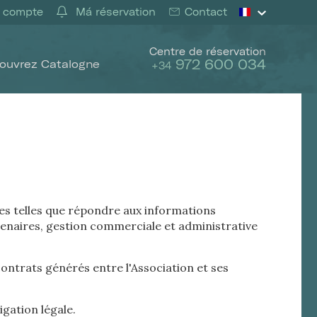
 compte
Má réservation
Contact
Centre de réservation
972 600 034
ouvrez Catalogne
+34
s telles que répondre aux informations
naires, gestion commerciale et administrative
contrats générés entre l'Association et ses
igation légale.
rs actif