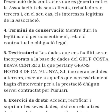
l'execució dels contractes que es generin entre
Ubicació/nom de l'hotel
la Associació i els seus clients, treballadors o
tercers i, en el seu cas, els interessos legítims
de la Associació.
4. Termini de conservació:
Mentre duri la
legitimació per consentiment, relació
contractual o obligació legal.
5. Destinataris:
Les dades que ens faciliti seran
incorporats a la base de dades del GRUP COSTA
BRAVA CENTRE a la que pertany GRANS
HOTELS DE CATALUNYA, S.L i no seran cedides
a tercers, excepte a aquells que necessàriament
hagin d'intervenir per a la prestació d'algun
servei contractat per l'usuari.
Modificar cookies
6. Exercici de drets:
Accedir, rectificar i
suprimir les seves dades, així com els altres
Tècniques i funcionals
Sempre activades