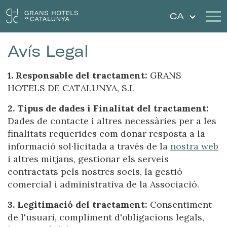
CA
Avís Legal
Els Nostres Hotels
Escapades
1. Responsable del tractament:
GRANS
Casaments
Xecs Regal
HOTELS DE CATALUNYA, S.L
2. Tipus de dades i Finalitat del tractament:
Descobreix Catalunya
Contacte
Dades de contacte i altres necessàries per a les
finalitats requerides com donar resposta a la
La meva reserva
informació sol·licitada a través de la
nostra web
i altres mitjans, gestionar els serveis
contractats pels nostres socis, la gestió
comercial i administrativa de la Associació.
Inicia sessió
Crear compte
3. Legitimació del tractament:
Consentiment
de l'usuari, compliment d'obligacions legals,