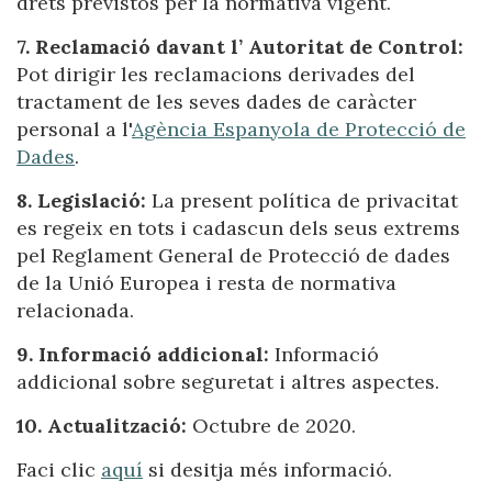
drets previstos per la normativa vigent.
Aquest lloc web utilitza cookies pròpies per recopilar
informació amb la finalitat de millorar els nostres serveis.
7. Reclamació davant l’ Autoritat de Control:
Si continua navegant, suposa l'acceptació de la instal·lació
Pot dirigir les reclamacions derivades del
de les mateixes. L'usuari té la possibilitat de configurar el
navegador podent, si així ho desitja, impedir que siguin
tractament de les seves dades de caràcter
instal·lades al disc dur, encara que haurà de tenir en
personal a l'
Agència Espanyola de Protecció de
compte que aquesta acció podrà ocasionar dificultats de
navegació de la pàgina web.
Dades
.
8. Legislació:
La present política de privacitat
Analítiques i personalització
es regeix en tots i cadascun dels seus extrems
Permeten fer el seguiment i l'anàlisi del comportament
pel Reglament General de Protecció de dades
dels usuaris d'aquest lloc web. La informació recollida
mitjançant aquest tipus de cookies s'utilitza en el
de la Unió Europea i resta de normativa
mesurament de l'activitat del web per a l'elaboració de
relacionada.
perfils de navegació dels usuaris per introduir millores en
funció de l'anàlisi de les dades d'ús que fan els usuaris del
servei. Permeten desar la informació de preferència de
9. Informació addicional:
Informació
l'usuari per millorar la qualitat dels nostres serveis i oferir
addicional sobre seguretat i altres aspectes.
una millor experiència a través de productes recomanats.
10. Actualització:
Octubre de 2020.
Marketing i publicitat
Faci clic
aquí
si desitja més informació.
Aquestes cookies són utilitzades per emmagatzemar