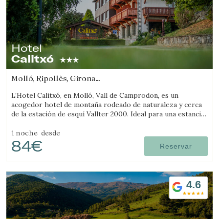
Hotel
Calitxó
Molló, Ripollès, Girona
(37.190345591251km de Llívia)
L’Hotel Calitxó, en Molló, Vall de Camprodon, es un
acogedor hotel de montaña rodeado de naturaleza y cerca
de la estación de esquí Vallter 2000. Ideal para una estancia
tranquila en el Pirineo de Girona.
1 noche
desde
84€
Reservar
4.6