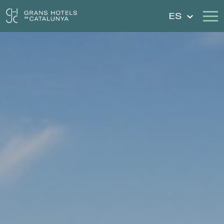
ES
Nuestros Hoteles
Escapadas
Bodas
Cheques Regalo
Descubre Cataluña
Contacto
Mi reserva
Iniciar sesión
Crear cuenta