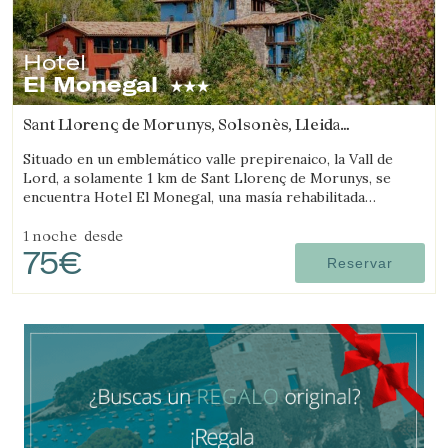
Hotel
El Monegal
Sant Llorenç de Morunys, Solsonès, Lleida
(47.642692727116km de Llívia)
Situado en un emblemático valle prepirenaico, la Vall de
Lord, a solamente 1 km de Sant Llorenç de Morunys, se
encuentra Hotel El Monegal, una masía rehabilitada
convertida en un fantástico hotel de montaña.
1 noche
desde
75€
Reservar