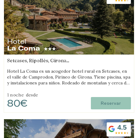
Hotel
La Coma
Setcases, Ripollès, Girona
(28.071537766208km de Llívia)
Hotel La Coma es un acogedor hotel rural en Setcases, en
el valle de Camprodon, Pirineo de Girona. Tiene piscina, spa
y instalaciones para niños. Rodeado de montañas y cerca de
una estación de esquí.
1 noche
desde
80€
Reservar
4.5