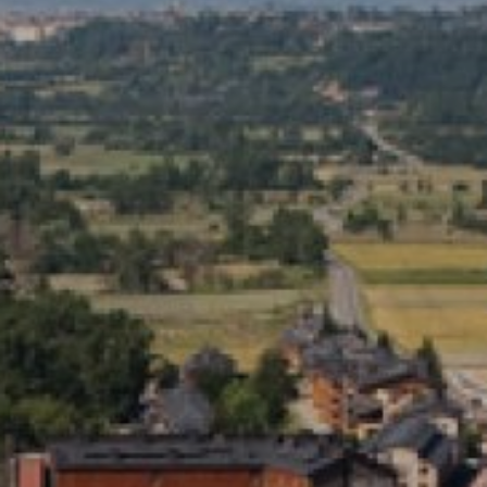
Modificar cookies
Técnicas y funcionales
Siempre activas
Este sitio web utiliza Cookies propias para recopilar
información con la finalidad de mejorar nuestros servicios.
Si continua navegando, supone la aceptación de la
instalación de las mismas. El usuario tiene la posibilidad