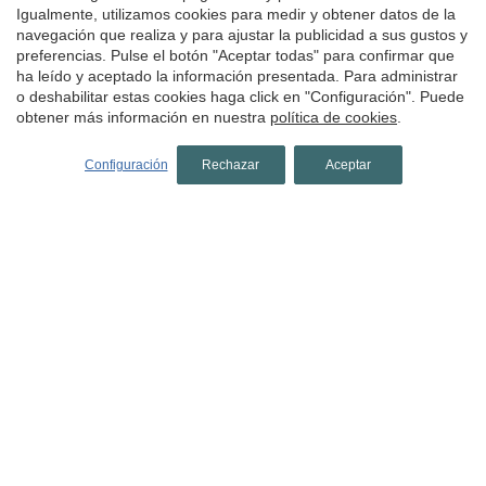
Hoteles en Gironès
Igualmente, utilizamos cookies para medir y obtener datos de la
navegación que realiza y para ajustar la publicidad a sus gustos y
Hoteles en Girona ciudad
preferencias. Pulse el botón "Aceptar todas" para confirmar que
ha leído y aceptado la información presentada. Para administrar
Hoteles en Avinyonet de Puigventós
o deshabilitar estas cookies haga click en "Configuración". Puede
Hoteles en Cantallops
obtener más información en nuestra
política de cookies
.
Hoteles en Madremanya
Configuración
Rechazar
Aceptar
Hoteles en Maçanet de Cabrenys
Hoteles en Pont de Molins
Hoteles en Lloret de Mar
Hoteles en Navata
Hoteles en San Julián de Ramis
Hoteles en Garrotxa
Hoteles en Olot
Hoteles en Santa Pau
Hoteles en Les Planes d'Hostoles