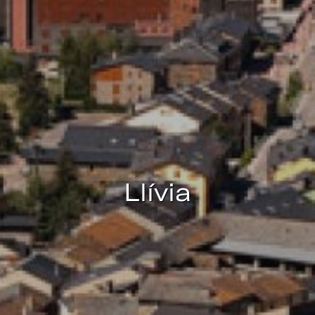
de configurar su navegador pudiendo, si así lo desea,
impedir que sean instaladas en su disco duro, aunque
deberá tener en cuenta que dicha acción podrá ocasionar
dificultades de navegación de la página web.
Analíticas y personalización
Permiten realizar el seguimiento y análisis del
comportamiento de los usuarios de este sitio web. La
información recogida mediante este tipo de cookies se
utiliza en la medición de la actividad de la web para la
elaboración de perfiles de navegación de los usuarios con
el fin de introducir mejoras en función del análisis de los
datos de uso que hacen los usuarios del servicio. Permiten
guardar la información de preferencia del usuario para
Llívia
mejorar la calidad de nuestros servicios y para ofrecer una
mejor experiencia a través de productos recomendados.
Marketing y publicidad
Estas cookies son utilizadas para almacenar información
sobre las preferencias y elecciones personales del usuario
a través de la observación continuada de sus hábitos de
navegación. Gracias a ellas, podemos conocer los hábitos
de navegación en el sitio web y mostrar publicidad