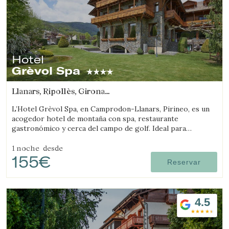
Hotel
Grèvol Spa
Llanars, Ripollès, Girona
(33.972570095181km de Llívia)
L’Hotel Grèvol Spa, en Camprodon-Llanars, Pirineo, es un
acogedor hotel de montaña con spa, restaurante
gastronómico y cerca del campo de golf. Ideal para
desconectar en pareja o en familia.
1 noche
desde
155€
Reservar
4.5