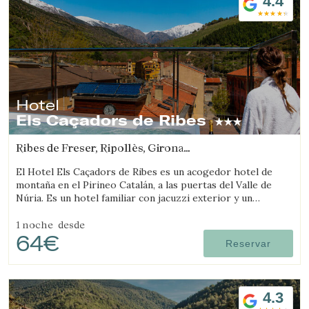
4.4
Hotel
Els Caçadors de Ribes
Ribes de Freser, Ripollès, Girona
(23.194150910734km de Llívia)
El Hotel Els Caçadors de Ribes es un acogedor hotel de
montaña en el Pirineo Catalán, a las puertas del Valle de
Núria. Es un hotel familiar con jacuzzi exterior y un
excelente restaurante.
1 noche
desde
64€
Reservar
4.3