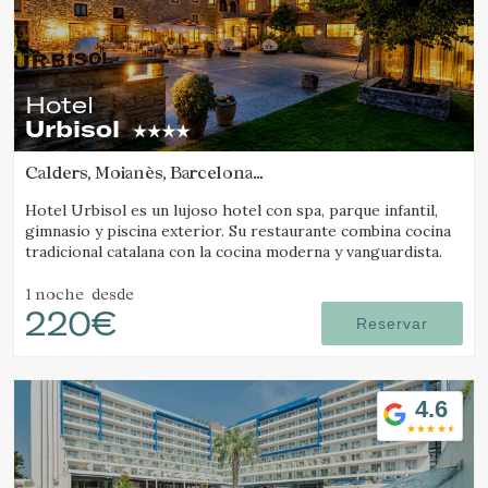
Hotel
Urbisol
Calders, Moianès, Barcelona
(42.369298960607km de Cabrils)
Hotel Urbisol es un lujoso hotel con spa, parque infantil,
gimnasio y piscina exterior. Su restaurante combina cocina
tradicional catalana con la cocina moderna y vanguardista.
1 noche
desde
220€
Reservar
4.6