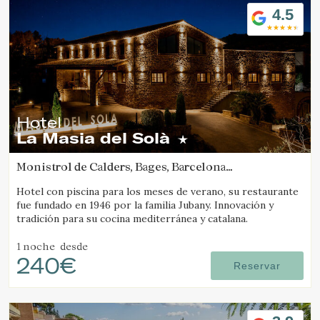
4.5
Técnicas y funcionales
Siempre activas
Este sitio web utiliza Cookies propias para recopilar
información con la finalidad de mejorar nuestros servicios.
Si continua navegando, supone la aceptación de la
instalación de las mismas. El usuario tiene la posibilidad
de configurar su navegador pudiendo, si así lo desea,
impedir que sean instaladas en su disco duro, aunque
deberá tener en cuenta que dicha acción podrá ocasionar
dificultades de navegación de la página web.
Hotel
La Masia del Solà
Analíticas y personalización
Monistrol de Calders, Bages, Barcelona
(39.491420357141km de Cabrils)
Permiten realizar el seguimiento y análisis del
comportamiento de los usuarios de este sitio web. La
Hotel con piscina para los meses de verano, su restaurante
información recogida mediante este tipo de cookies se
fue fundado en 1946 por la familia Jubany. Innovación y
utiliza en la medición de la actividad de la web para la
tradición para su cocina mediterránea y catalana.
elaboración de perfiles de navegación de los usuarios con
el fin de introducir mejoras en función del análisis de los
1 noche
desde
datos de uso que hacen los usuarios del servicio. Permiten
240€
guardar la información de preferencia del usuario para
Reservar
mejorar la calidad de nuestros servicios y para ofrecer una
mejor experiencia a través de productos recomendados.
Marketing y publicidad