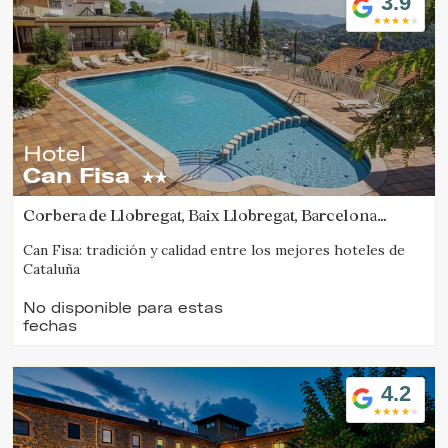
3.9
Estas cookies son utilizadas para almacenar información
sobre las preferencias y elecciones personales del usuario
a través de la observación continuada de sus hábitos de
navegación. Gracias a ellas, podemos conocer los hábitos
de navegación en el sitio web y mostrar publicidad
relacionada con el perfil de navegación del usuario.
Hotel
Can Fisa
Corbera de Llobregat, Baix Llobregat, Barcelona
(39.664806843333km de Cabrils)
Can Fisa: tradición y calidad entre los mejores hoteles de
Cataluña
No disponible para estas
fechas
4.2