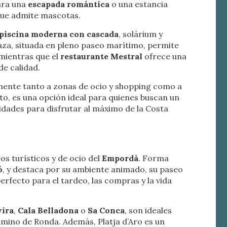
para una
escapada romántica
o una estancia
 que admite mascotas.
 de este
piscina moderna con cascada
, solárium y
a
rraza, situada en pleno paseo marítimo, permite
ión de
mientras que el
restaurante Mestral
ofrece una
s de uso
rencia
de calidad.
ejor
lmente tanto a zonas de ocio y shopping como a
to, es una opción ideal para quienes buscan un
dades para disfrutar al máximo de la Costa
s y
us
gación
os turísticos y de ocio del
Empordà
. Forma
ó
, y destaca por su ambiente animado, su paseo
perfecto para el
tardeo, las compras y la vida
vira
,
Cala Belladona
o
Sa Conca
, son ideales
Camino de Ronda. Además, Platja d’Aro es un