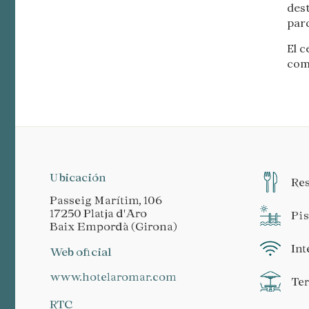
dest
par
El 
como
Ubicación
Res
Passeig Marítim, 106
17250 Platja d'Aro
Pi
Baix Empordà (Girona)
Int
Web oficial
www.hotelaromar.com
Te
RTC