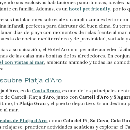
uyendo sus exclusivas habitaciones panorámicas, ideales 
jante en familia. Además, es un
hotel pet friendly
, por lo
icas y personalización
n realizar el seguimiento y análisis del comportamiento de los usuarios
e sus instalaciones sobresale su amplia zona exterior con
b. La información recogida mediante este tipo de cookies se utiliza en l
ina infantil, perfecta para disfrutar del buen clima. Su te
n de la actividad de la web para la elaboración de perfiles de navegac
binar días de playa con momentos de relax frente al mar, 
rios con el fin de introducir mejoras en función del análisis de los dato
en los usuarios del servicio. Permiten guardar la información de prefe
uesta de cocina mediterránea y de proximidad, variada y 
ario para mejorar la calidad de nuestros servicios y para ofrecer una m
ncia a través de productos recomendados.
cias a su ubicación, el Hotel Aromar permite acceder fáci
nas de las calas más bonitas de los alrededores. En conjun
ing y publicidad
el con vistas al mar
, ambiente animado y todas las comodi
va.
ookies son utilizadas para almacenar información sobre las preferencia
nes personales del usuario a través de la observación continuada de s
scubre Platja d'Aro
 de navegación. Gracias a ellas, podemos conocer los hábitos de nave
tio web y mostrar publicidad relacionada con el perfil de navegación del
ja d’Aro
, en la
Costa Brava
, es uno de los principales centr
.
Guardar configuración
Aceptar todas
e de Castell-Platja d’Aro, junto con
Castell d’Aro
y
S’Agar
timo, la
Platja Gran
y el puerto deportivo. Es un destino 
o al mar.
calas de Platja d’Aro
, como
Cala del Pi
,
Sa Cova
,
Cala Ro
 relajarse, practicar actividades acuáticas y explorar el 