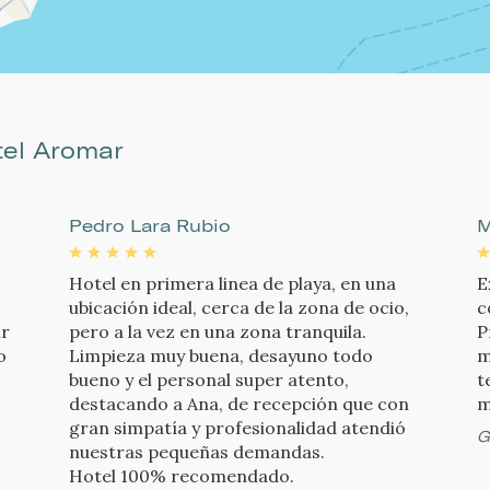
tel Aromar
Pedro Lara Rubio
M
Hotel en primera linea de playa, en una
E
ubicación ideal, cerca de la zona de ocio,
c
ar
pero a la vez en una zona tranquila.
P
o
Limpieza muy buena, desayuno todo
m
bueno y el personal super atento,
t
destacando a Ana, de recepción que con
m
gran simpatía y profesionalidad atendió
G
nuestras pequeñas demandas.
Hotel 100% recomendado.