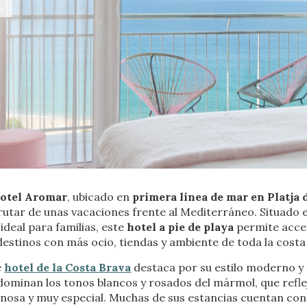
icar cookies
otel Aromar
, ubicado en
primera línea de mar en Platja 
rutar de unas vacaciones frente al Mediterráneo. Situado 
as y funcionales
Siempre 
 ideal para familias, este
hotel a pie de playa
permite acced
io web utiliza Cookies propias para recopilar información con la finalida
destinos con más ocio, tiendas y ambiente de toda la costa
 nuestros servicios. Si continua navegando, supone la aceptación de la
ción de las mismas. El usuario tiene la posibilidad de configurar su nav
e
hotel de la Costa Brava
destaca por su estilo moderno y 
o, si así lo desea, impedir que sean instaladas en su disco duro, aunq
dominan los tonos blancos y rosados del mármol, que refle
tener en cuenta que dicha acción podrá ocasionar dificultades de nav
ágina web.
inosa y muy especial. Muchas de sus estancias cuentan co