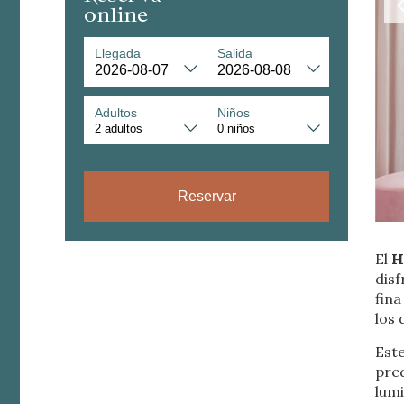
online
Llegada
Salida
Adultos
Niños
Reservar
Modif
El
H
disf
Técnic
fina
Este sit
los 
mejorar
instala
Est
pudiend
pre
deberá 
de la p
lum