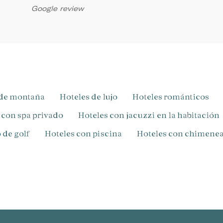
Google review
s de montaña
Hoteles de lujo
Hoteles románticos
s con spa privado
Hoteles con jacuzzi en la habitación
 de golf
Hoteles con piscina
Hoteles con chimenea