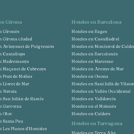
 en Girona
hoteles en Barcelona
en Gironès
Hoteles en Bages
en Girona ciudad
Hoteles en Castelladral
en Avinyonet de Puigventós
Hoteles en Monistrol de Calde
en Cantallops
Hoteles en Barcelonès
 en Madremanya
Hoteles en Maresme
en Maçanet de Cabrenys
Hoteles en Arenys de Mar
en Pont de Molins
Hoteles en Osona
en Lloret de Mar
Hoteles en Sant Julià de Vilato
en Navata
Hoteles en Vallès Occidental
en San Julián de Ramis
Hoteles en Valldoreix
en Garrotxa
Hoteles en el Moianès
en Olot
Hoteles en Calders
en Santa Pau
hoteles en Tarragona
en Les Planes d'Hostoles
Hoteles en Terra Alta