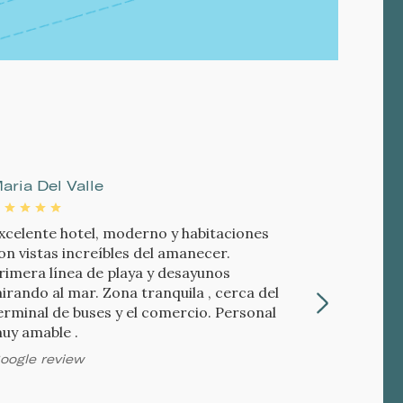
aria Del Valle
Oscar Pe
xcelente hotel, moderno y habitaciones
Hotel marav
on vistas increíbles del amanecer.
pet friendl
rimera línea de playa y desayunos
acceder in
irando al mar. Zona tranquila , cerca del
del restaur
erminal de buses y el comercio. Personal
en la habit
uy amable .
primera li
pedir?
oogle review
Google rev