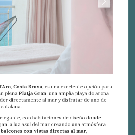
d’Aro
,
Costa Brava
, es una excelente opción para
en plena
Platja Gran
, una amplia playa de arena
activas
er directamente al mar y disfrutar de uno de
d de
 catalana.
egador
elegante, con habitaciones de diseño donde
ue
jan la luz azul del mar creando una atmósfera
egación
n
balcones con vistas directas al mar
,