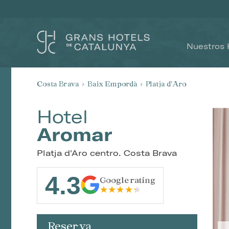
Nuestros 
Costa Brava
Baix Empordà
Platja d'Aro
Hotel
Aromar
Platja d'Aro centro. Costa Brava
4.3
Google rating
Reserva