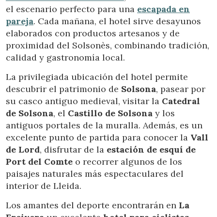
el escenario perfecto para una
escapada en
pareja
. Cada mañana, el hotel sirve desayunos
elaborados con productos artesanos y de
proximidad del Solsonès, combinando tradición,
calidad y gastronomía local.
La privilegiada ubicación del hotel permite
descubrir el patrimonio de
Solsona
, pasear por
su casco antiguo medieval, visitar la
Catedral
de Solsona
, el
Castillo de Solsona
y los
antiguos portales de la muralla. Además, es un
excelente punto de partida para conocer la
Vall
de Lord
, disfrutar de la
estación de esquí de
Modificar cookies
Port del Comte
o recorrer algunos de los
paisajes naturales más espectaculares del
interior de Lleida.
Técnicas y funcionales
Siempre activas
Los amantes del deporte encontrarán en
La
Este sitio web utiliza Cookies propias para recopilar
información con la finalidad de mejorar nuestros servicios.