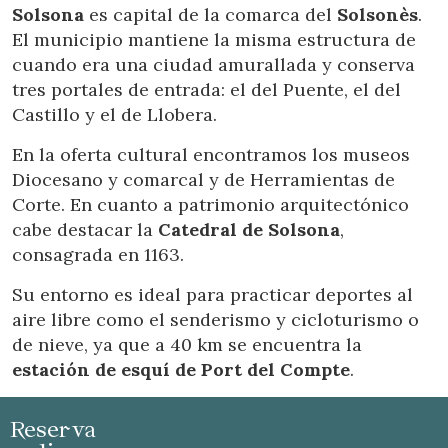
Solsona
es capital de la comarca del
Solsonès
.
de navegación en el sitio web y mostrar publicidad
relacionada con el perfil de navegación del usuario.
El municipio mantiene la misma estructura de
cuando era una ciudad amurallada y conserva
tres portales de entrada: el del Puente, el del
Castillo y el de Llobera.
En la oferta cultural encontramos los museos
Diocesano y comarcal y de Herramientas de
Corte. En cuanto a patrimonio arquitectónico
cabe destacar la
Catedral de Solsona
,
consagrada en 1163.
Su entorno es ideal para practicar deportes al
aire libre como el senderismo y cicloturismo o
de nieve, ya que a 40 km se encuentra la
estación de esquí de Port del Compte
.
Reserva