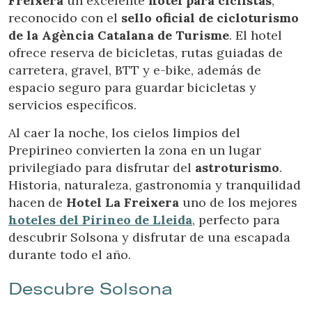
Freixera
un excelente
hotel para ciclistas
,
Si continua navegando, supone la aceptación de la
instalación de las mismas. El usuario tiene la posibilidad
reconocido con el
sello oficial de cicloturismo
de configurar su navegador pudiendo, si así lo desea,
de la Agència Catalana de Turisme
. El hotel
impedir que sean instaladas en su disco duro, aunque
deberá tener en cuenta que dicha acción podrá ocasionar
ofrece reserva de bicicletas, rutas guiadas de
dificultades de navegación de la página web.
carretera, gravel, BTT y e-bike, además de
espacio seguro para guardar bicicletas y
Analíticas y personalización
servicios específicos.
Permiten realizar el seguimiento y análisis del
comportamiento de los usuarios de este sitio web. La
Al caer la noche, los cielos limpios del
información recogida mediante este tipo de cookies se
Prepirineo convierten la zona en un lugar
utiliza en la medición de la actividad de la web para la
elaboración de perfiles de navegación de los usuarios con
privilegiado para disfrutar del
astroturismo
.
el fin de introducir mejoras en función del análisis de los
Historia, naturaleza, gastronomía y tranquilidad
datos de uso que hacen los usuarios del servicio. Permiten
guardar la información de preferencia del usuario para
hacen de
Hotel La Freixera
uno de los mejores
mejorar la calidad de nuestros servicios y para ofrecer una
hoteles del Pirineo de Lleida
, perfecto para
mejor experiencia a través de productos recomendados.
descubrir Solsona y disfrutar de una escapada
durante todo el año.
Marketing y publicidad
Estas cookies son utilizadas para almacenar información
Descubre Solsona
sobre las preferencias y elecciones personales del usuario
a través de la observación continuada de sus hábitos de
navegación. Gracias a ellas, podemos conocer los hábitos