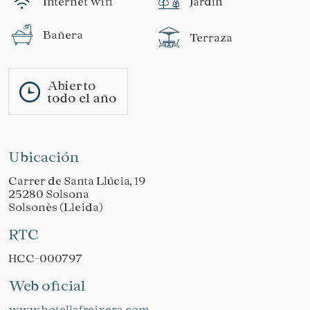
Internet wifi
Jardín
Bañera
Terraza
Abierto
todo el año
Ubicación
Carrer de Santa Llúcia, 19
25280 Solsona
Solsonès (Lleida)
RTC
HCC-000797
Web oficial
www.hotellafreixera.com