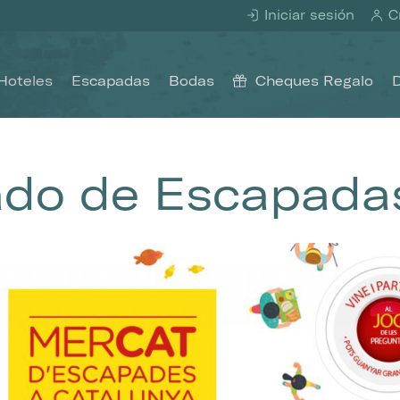
Iniciar sesión
Cr
Hoteles
Escapadas
Bodas
Cheques Regalo
do de Escapada
icar cookies