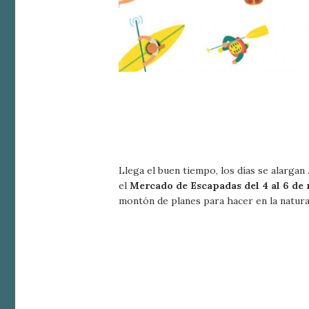
Técnic
Este sit
mejorar
instala
pudiend
deberá 
de la p
Analít
Permite
sitio we
Llega el buen tiempo, los días se alargan
medició
el
Mercado de Escapadas del 4 al 6 de
los usua
que hac
montón de planes para hacer en la natural
del usu
experie
Market
Estas c
eleccio
hábitos