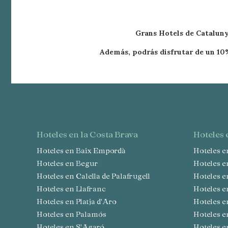
en el si
usuario
Grans Hotels de Catalun
Además, podrás disfrutar de un 10%
hoteles en la Costa Brava
hoteles
Hoteles en Baix Empordà
Hoteles 
Hoteles en Begur
Hoteles 
Hoteles en Calella de Palafrugell
Hoteles 
Hoteles en Llafranc
Hoteles 
Hoteles en Platja d'Aro
Hoteles
Hoteles en Palamós
Hoteles 
Hoteles en S'Agaró
Hoteles 