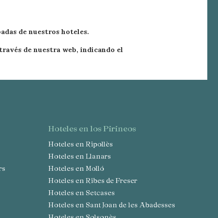
padas de nuestros hoteles.
través de nuestra web, indicando el
hoteles en los Pirineos
Hoteles en Ripollès
Hoteles en Llanars
rs
Hoteles en Molló
Hoteles en Ribes de Freser
Hoteles en Setcases
Hoteles en Sant Joan de les Abadesses
Hoteles en Solsonès