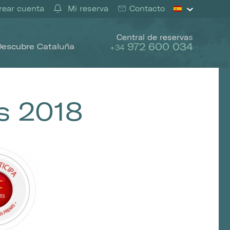
ear cuenta
Mi reserva
Contacto
Central de reservas
972 600 034
Descubre Cataluña
+34
s 2018