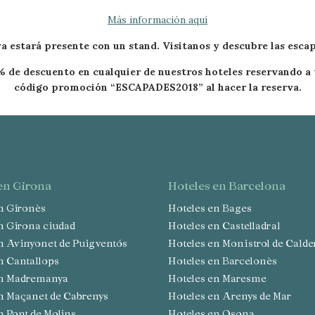
tio web y mostrar publicidad relacionada con el perfil de navegación del
.
Más información aquí
Guardar configuración
Aceptar todas
ya
estará presente con un stand. Visitanos y descubre las esca
 de descuento en cualquier de nuestros hoteles reservando a 
código promoción “ESCAPADES2018” al hacer la reserva.
 en Girona
hoteles en Barcelona
en Gironès
Hoteles en Bages
en Girona ciudad
Hoteles en Castelladral
en Avinyonet de Puigventós
Hoteles en Monistrol de Calde
en Cantallops
Hoteles en Barcelonès
 en Madremanya
Hoteles en Maresme
en Maçanet de Cabrenys
Hoteles en Arenys de Mar
en Pont de Molins
Hoteles en Osona