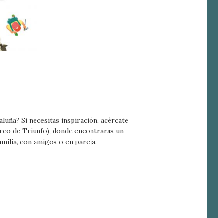
activas
d de
egador
ue
egación
 de este
a
luña? Si necesitas inspiración, acércate
ión de
rco de Triunfo), donde encontrarás un
s de uso
rencia
milia, con amigos o en pareja.
ejor
s y
us
gación