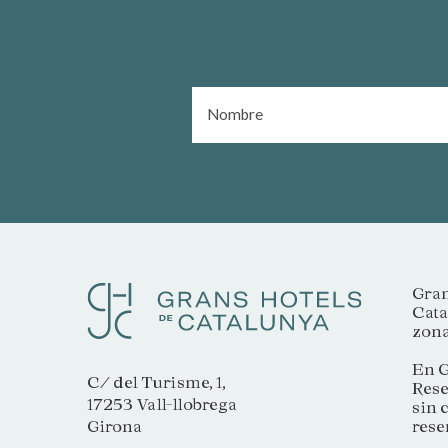
Gran
Cata
zona
En G
C/ del Turisme, 1,
Rese
17253 Vall-llobrega
sin 
rese
Girona