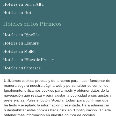
Hoteles en Terra Alta
Hoteles en Bot
hoteles en los Pirineos
Hoteles en Ripollès
Hoteles en Llanars
Hoteles en Molló
Hoteles en Ribes de Freser
Guardar configuración
Aceptar todas
Hoteles en Setcases
Hoteles en Sant Joan de les Abadesses
Utilizamos cookies propias y de terceros para hacer funcionar de
Hoteles en Solsonès
manera segura nuestra página web y personalizar su contenido.
Igualmente, utilizamos cookies para medir y obtener datos de la
Hoteles en Lladurs
navegación que realiza y para ajustar la publicidad a sus gustos y
preferencias. Pulse el botón "Aceptar todas" para confirmar que
Hoteles en Solsona
ha leído y aceptado la información presentada. Para administrar
Hoteles en Sant Llorenç de Morunys
o deshabilitar estas cookies haga click en "Configuración". Puede
obtener más información en nuestra
política de cookies
.