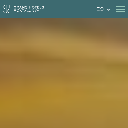
ES
Nuestros Hoteles
Escapadas
Bodas
Cheques Regalo
Descubre Cataluña
Contacto
Mi reserva
Iniciar sesión
Crear cuenta