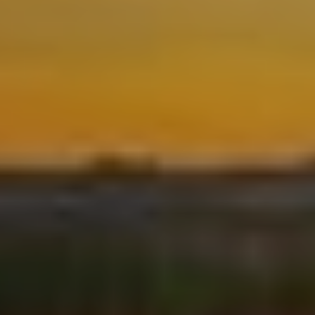
Ubicación/nombre del hotel
Modificar cookies
Técnicas y funcionales
Siempre activas
Este sitio web utiliza Cookies propias para recopilar
información con la finalidad de mejorar nuestros servicios.
Si continua navegando, supone la aceptación de la
instalación de las mismas. El usuario tiene la posibilidad
de configurar su navegador pudiendo, si así lo desea,
impedir que sean instaladas en su disco duro, aunque