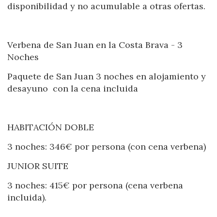
Ubicación/nombre del hotel
disponibilidad y no acumulable a otras ofertas.
Verbena de San Juan en la Costa Brava - 3
Noches
Paquete de San Juan 3 noches en alojamiento y
desayuno con la cena incluida
HABITACIÓN DOBLE
3 noches: 346€ por persona (con cena verbena)
JUNIOR SUITE
Modificar cookies
3 noches: 415€ por persona (cena verbena
incluida).
Técnicas y funcionales
Siempre activas