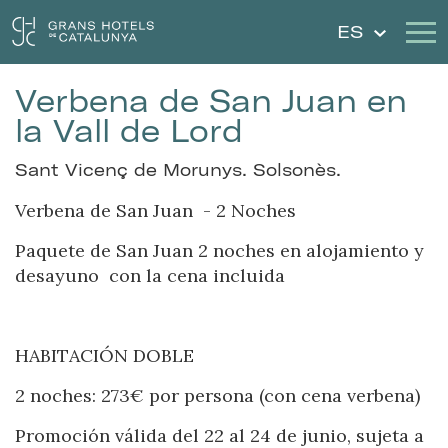
ES
Verbena de San Juan en
Nuestros Hoteles
Escapadas
la Vall de Lord
Bodas
Cheques Regalo
Sant Vicenç de Morunys. Solsonès.
Verbena de San Juan - 2 Noches
Descubre Cataluña
Contacto
Paquete de San Juan 2 noches en alojamiento y
Mi reserva
desayuno con la cena incluida
HABITACIÓN DOBLE
Iniciar sesión
Crear cuenta
2 noches: 273€ por persona (con cena verbena)
Promoción válida del 22 al 24 de junio, sujeta a