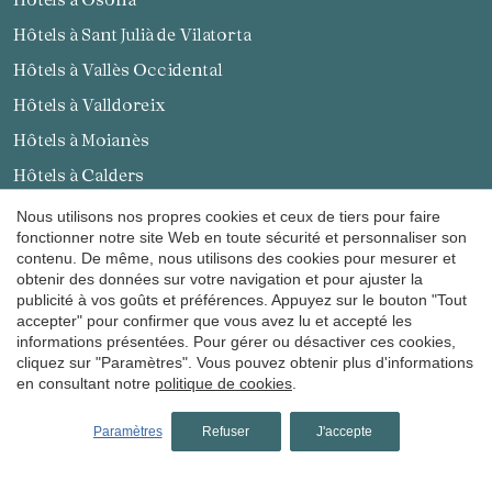
Hôtels à Sant Julià de Vilatorta
Hôtels à Vallès Occidental
Hôtels à Valldoreix
Enregistrer les paramètres
Tout accepter
Hôtels à Moianès
Hôtels à Calders
Nous utilisons nos propres cookies et ceux de tiers pour faire
hôtels à Tarragona
fonctionner notre site Web en toute sécurité et personnaliser son
contenu. De même, nous utilisons des cookies pour mesurer et
Hôtels à Terra Alta
obtenir des données sur votre navigation et pour ajuster la
publicité à vos goûts et préférences. Appuyez sur le bouton "Tout
Hôtels à Bot
accepter" pour confirmer que vous avez lu et accepté les
informations présentées. Pour gérer ou désactiver ces cookies,
hôtels à Pyrénées
cliquez sur "Paramètres". Vous pouvez obtenir plus d'informations
en consultant notre
politique de cookies
.
Hôtels à Ripollès
Hôtels à Llanars
Paramètres
Refuser
J'accepte
Hôtels à Molló