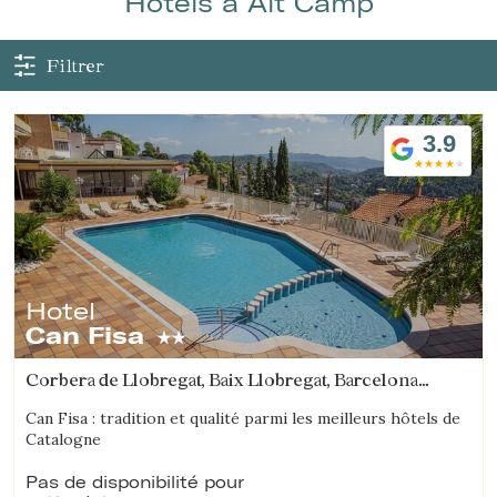
Hôtels à Alt Camp
Filtrer
3.9
Hotel
Can Fisa
Corbera de Llobregat, Baix Llobregat, Barcelona
(66.697967760491km de Alt Camp)
Gérer ma réservation
Can Fisa : tradition et qualité parmi les meilleurs hôtels de
Catalogne
Pas de disponibilité pour