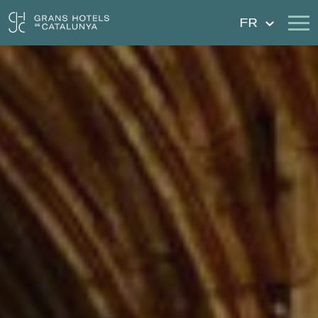
FR
Nos Hôtels
Escapades
Mariages
Chèques Cadeau
Découvrez Catalogne
Contact
Má réservation
Se connecter
Créer un compte