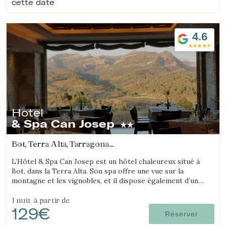
cette date
Vérifier le code de réservation
4.6
Hotel
& Spa Can Josep
Bot, Terra Alta, Tarragona
(71.879312072585km de Alt Camp)
L’Hôtel & Spa Can Josep est un hôtel chaleureux situé à
Bot, dans la Terra Alta. Son spa offre une vue sur la
montagne et les vignobles, et il dispose également d’un
excellent restaurant gastronomique de cuisine locale.
1 nuit
à partir de
129€
Réserver