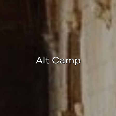
Ce site Web utilise ses propres cookies pour collecter des
informations afin d'améliorer nos services. Si vous
continuez à naviguer, vous acceptez leur installation.
L'utilisateur a la possibilité de configurer son navigateur,
pouvant, s'il le souhaite, empêcher leur installation sur son
disque dur, même s'il doit garder à l'esprit qu'une telle
action peut entraîner des difficultés de navigation sur le
site.
Analyse et Personnalisation
Alt Camp
Ils permettent le suivi et l'analyse du comportement des
utilisateurs de ce site. Les informations collectées via ce
type de cookies sont utilisées pour mesurer l'activité du
Web pour l'élaboration des profils de navigation des
utilisateurs afin d'introduire des améliorations basées sur
l'analyse des données d'utilisation effectuée par les
utilisateurs du service. . Ils nous permettent de
sauvegarder les informations de préférence de l'utilisateur
pour améliorer la qualité de nos services et offrir une
meilleure expérience grâce aux produits recommandés.
Marketing et Publicité