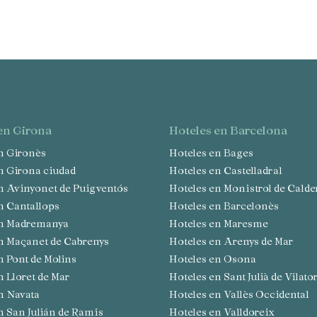
 en Girona
hoteles en Barcelona
en Gironès
Hoteles en Bages
en Girona ciudad
Hoteles en Castelladral
en Avinyonet de Puigventós
Hoteles en Monistrol de Calde
en Cantallops
Hoteles en Barcelonès
 en Madremanya
Hoteles en Maresme
en Maçanet de Cabrenys
Hoteles en Arenys de Mar
en Pont de Molins
Hoteles en Osona
en Lloret de Mar
Hoteles en Sant Julià de Vilato
en Navata
Hoteles en Vallès Occidental
en San Julián de Ramis
Hoteles en Valldoreix