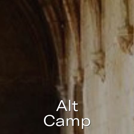
icar cookies
as y funcionales
Siempre 
io web utiliza Cookies propias para recopilar información con la finalida
 nuestros servicios. Si continua navegando, supone la aceptación de la
ción de las mismas. El usuario tiene la posibilidad de configurar su nav
o, si así lo desea, impedir que sean instaladas en su disco duro, aunq
tener en cuenta que dicha acción podrá ocasionar dificultades de nav
ágina web.
icas y personalización
Alt
n realizar el seguimiento y análisis del comportamiento de los usuarios
b. La información recogida mediante este tipo de cookies se utiliza en l
n de la actividad de la web para la elaboración de perfiles de navegac
Camp
rios con el fin de introducir mejoras en función del análisis de los dato
en los usuarios del servicio. Permiten guardar la información de prefe
ario para mejorar la calidad de nuestros servicios y para ofrecer una m
ncia a través de productos recomendados.