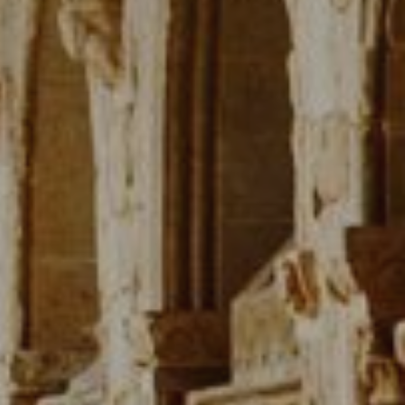
activas
d de
egador
ue
egación
 de este
a
ión de
s de uso
rencia
ejor