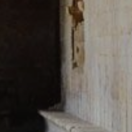
ing y publicidad
ookies son utilizadas para almacenar información sobre las preferencia
nes personales del usuario a través de la observación continuada de s
 de navegación. Gracias a ellas, podemos conocer los hábitos de nave
tio web y mostrar publicidad relacionada con el perfil de navegación del
.
Guardar configuración
Aceptar todas