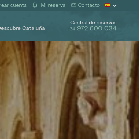
ear cuenta
Mi reserva
Contacto
Central de reservas
972 600 034
Descubre Cataluña
+34