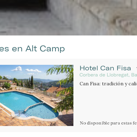
es en Alt Camp
Hotel Can Fisa
Corbera de Llobregat, Ba
Can Fisa: tradición y ca
No disponible
para estas f