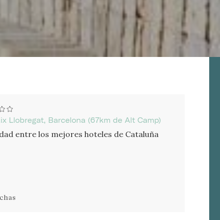
ix Llobregat, Barcelona (67km de Alt Camp)
lidad entre los mejores hoteles de Cataluña
echas