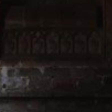
Market
Estas c
eleccio
hábitos
en el si
usuario