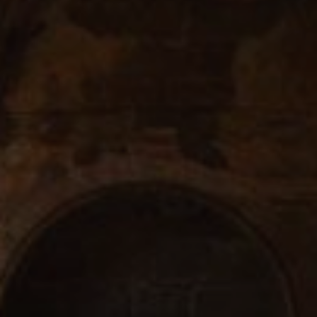
Modif
Técnic
Este sit
mejorar
instala
pudiend
deberá 
de la p
Analít
Permite
sitio we
medició
los usua
que hac
del usu
experie