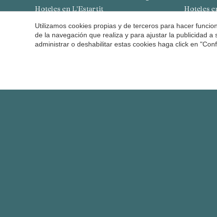
Hoteles en L'Estartit
Hoteles 
Hoteles en Palafrugell
Hoteles 
Utilizamos cookies propias y de terceros para hacer funci
Hoteles en Alt Empordà
Hoteles 
de la navegación que realiza y para ajustar la publicidad a
administrar o deshabilitar estas cookies haga click en "Co
Hoteles en Cadaqués
Hoteles 
Hoteles en L'Escala
Hoteles 
Hoteles en Sant Feliu de Guíxols
Hoteles en Castelló d'Empúries
Hoteles en Tossa de Mar
Hoteles en Pelacalç