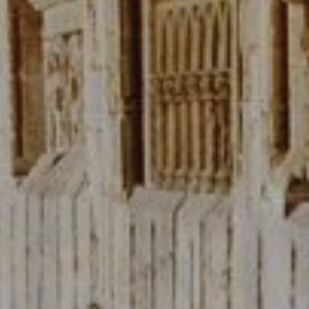
s y
us
gación