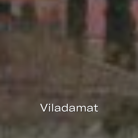
Este sitio web utiliza Cookies propias para recopilar
información con la finalidad de mejorar nuestros servicios.
Si continua navegando, supone la aceptación de la
instalación de las mismas. El usuario tiene la posibilidad
de configurar su navegador pudiendo, si así lo desea,
impedir que sean instaladas en su disco duro, aunque
deberá tener en cuenta que dicha acción podrá ocasionar
dificultades de navegación de la página web.
Analíticas y personalización
Permiten realizar el seguimiento y análisis del
comportamiento de los usuarios de este sitio web. La
información recogida mediante este tipo de cookies se
utiliza en la medición de la actividad de la web para la
elaboración de perfiles de navegación de los usuarios con
el fin de introducir mejoras en función del análisis de los
datos de uso que hacen los usuarios del servicio. Permiten
guardar la información de preferencia del usuario para
mejorar la calidad de nuestros servicios y para ofrecer una
Viladamat
mejor experiencia a través de productos recomendados.
Marketing y publicidad
Estas cookies son utilizadas para almacenar información