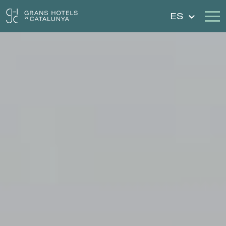
ES
Nuestros Hoteles
Escapadas
Bodas
Cheques Regalo
Descubre Cataluña
Contacto
Mi reserva
Iniciar sesión
Crear cuenta