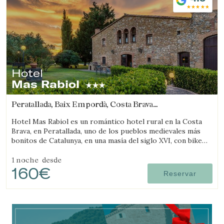
Hotel
Mas Rabiol
Peratallada, Baix Empordà, Costa Brava
(19.184754335422km de Viladamat)
Hotel Mas Rabiol es un romántico hotel rural en la Costa
Brava, en Peratallada, uno de los pueblos medievales más
bonitos de Catalunya, en una masía del siglo XVI, con bike
room, amplios jardines y piscina.
1 noche
desde
160€
Reservar