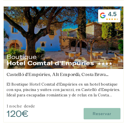
4.5
Boutique
Hotel Comtal d'Empúries
Castelló d'Empúries, Alt Empordà, Costa Brava
(14.072155474194km de Viladamat)
El Boutique Hotel Comtal d’Empúries es un hotel boutique
con spa, piscina y suites con jacuzzi, en Castelló d’Empúries.
Ideal para escapadas románticas y de relax en la Costa
Brava.
1 noche
desde
120€
Reservar