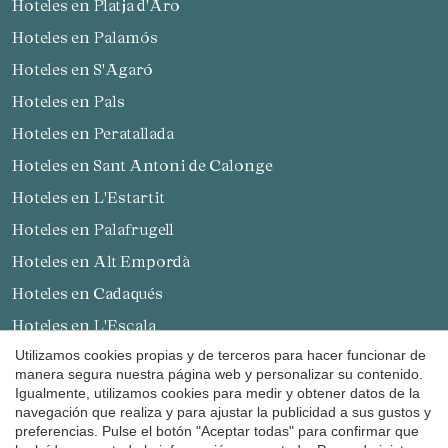
Hoteles en Platja d'Aro
Hoteles en Palamós
Hoteles en S'Agaró
Hoteles en Pals
Guardar configuración
Aceptar todas
Hoteles en Peratallada
Hoteles en Sant Antoni de Calonge
Hoteles en L'Estartit
Hoteles en Palafrugell
Hoteles en Alt Empordà
Hoteles en Cadaqués
Hoteles en L'Escala
Utilizamos cookies propias y de terceros para hacer funcionar de
Hoteles en Sant Feliu de Guíxols
manera segura nuestra página web y personalizar su contenido.
Hoteles en Castelló d'Empúries
Igualmente, utilizamos cookies para medir y obtener datos de la
navegación que realiza y para ajustar la publicidad a sus gustos y
Hoteles en Tossa de Mar
preferencias. Pulse el botón "Aceptar todas" para confirmar que