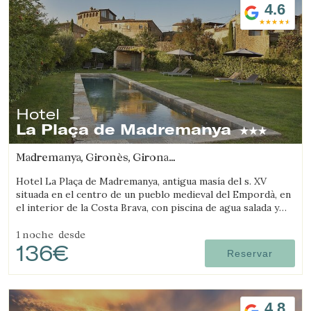
4.6
Hotel
La Plaça de Madremanya
Madremanya, Gironès, Girona
(18.493435458017km de Viladamat)
Hotel La Plaça de Madremanya, antigua masía del s. XV
situada en el centro de un pueblo medieval del Empordà, en
el interior de la Costa Brava, con piscina de agua salada y
habitaciones con chimenea.
1 noche
desde
136€
Reservar
4.8