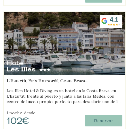
4.1
Hotel
Les Illes
L'Estartit, Baix Empordà, Costa Brava
(14.102176317106km de Viladamat)
Les Illes Hotel & Diving es un hotel en la Costa Brava, en
L’Estartit, frente al puerto y junto a las Islas Medes, con
centro de buceo propio, perfecto para descubrir uno de los
mejores destinos de submarinismo.
1 noche
desde
102€
Reservar