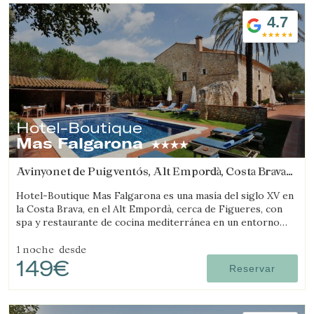
4.7
Hotel-Boutique
Mas Falgarona
Avinyonet de Puigventós, Alt Empordà, Costa Brava
(19.110983805005km de Viladamat)
Hotel-Boutique Mas Falgarona es una masía del siglo XV en
la Costa Brava, en el Alt Empordà, cerca de Figueres, con
spa y restaurante de cocina mediterránea en un entorno
tranquilo.
1 noche
desde
149€
Reservar