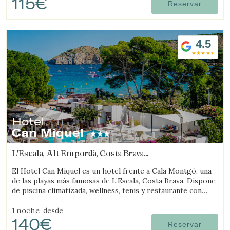
115€
Reservar
4.5
Hotel
Can Miquel
L'Escala, Alt Empordà, Costa Brava
(8.6257475823362km de Viladamat)
El Hotel Can Miquel es un hotel frente a Cala Montgó, una
de las playas más famosas de L’Escala, Costa Brava. Dispone
de piscina climatizada, wellness, tenis y restaurante con
vistas al mar.
1 noche
desde
140€
Reservar