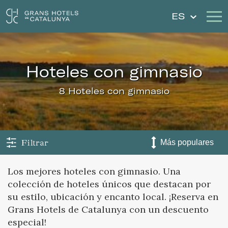
ES
Nuestros Hoteles
Escapadas
hoteles con gimnasio
Bodas
Cheques Regalo
8 Hoteles con gimnasio
Descubre Cataluña
Contacto
Mi reserva
Filtrar
Los mejores hoteles con gimnasio. Una
colección de hoteles únicos que destacan por
Iniciar sesión
Crear cuenta
su estilo, ubicación y encanto local. ¡Reserva en
Grans Hotels de Catalunya con un descuento
especial!