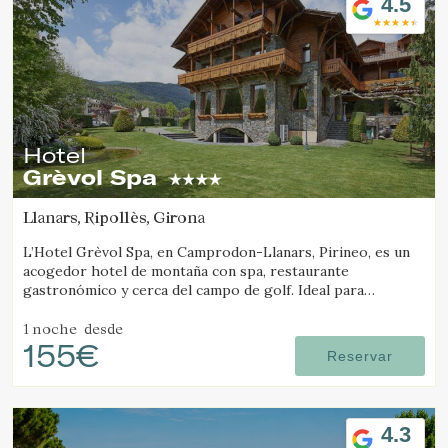
4.5
Marketing y publicidad
Estas cookies son utilizadas para almacenar información
sobre las preferencias y elecciones personales del usuario
a través de la observación continuada de sus hábitos de
navegación. Gracias a ellas, podemos conocer los hábitos
de navegación en el sitio web y mostrar publicidad
relacionada con el perfil de navegación del usuario.
Hotel
Grèvol Spa
Llanars, Ripollès, Girona
L’Hotel Grèvol Spa, en Camprodon-Llanars, Pirineo, es un
acogedor hotel de montaña con spa, restaurante
gastronómico y cerca del campo de golf. Ideal para
desconectar en pareja o en familia.
1 noche
desde
155€
Reservar
4.3