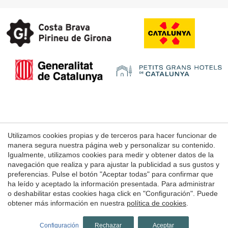
Guardar configuración
Aceptar todas
Aviso Legal
Utilizamos cookies propias y de terceros para hacer funcionar de
manera segura nuestra página web y personalizar su contenido.
Condiciones de uso de la web
Igualmente, utilizamos cookies para medir y obtener datos de la
Política de Cookies
navegación que realiza y para ajustar la publicidad a sus gustos y
preferencias. Pulse el botón "Aceptar todas" para confirmar que
ha leído y aceptado la información presentada. Para administrar
o deshabilitar estas cookies haga click en "Configuración". Puede
© 1998 - 2026
obtener más información en nuestra
política de cookies
.
Grans Hotels de Catalunya
by
iEstrategic
Configuración
Rechazar
Aceptar