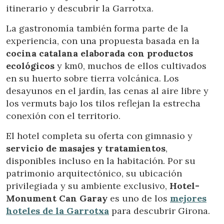
itinerario y descubrir la Garrotxa.
Este sitio web utiliza Cookies propias para recopilar
información con la finalidad de mejorar nuestros servicios.
Si continua navegando, supone la aceptación de la
La gastronomía también forma parte de la
instalación de las mismas. El usuario tiene la posibilidad
experiencia, con una propuesta basada en la
de configurar su navegador pudiendo, si así lo desea,
impedir que sean instaladas en su disco duro, aunque
cocina catalana elaborada
con productos
deberá tener en cuenta que dicha acción podrá ocasionar
dificultades de navegación de la página web.
ecológicos
y km0, muchos de ellos cultivados
en su huerto sobre tierra volcánica. Los
Analíticas y personalización
desayunos en el jardín, las cenas al aire libre y
los vermuts bajo los tilos reflejan la estrecha
Permiten realizar el seguimiento y análisis del
conexión con el territorio.
comportamiento de los usuarios de este sitio web. La
información recogida mediante este tipo de cookies se
utiliza en la medición de la actividad de la web para la
El hotel completa su oferta con gimnasio y
elaboración de perfiles de navegación de los usuarios con
servicio de masajes y tratamientos
,
el fin de introducir mejoras en función del análisis de los
datos de uso que hacen los usuarios del servicio. Permiten
disponibles incluso en la habitación. Por su
guardar la información de preferencia del usuario para
mejorar la calidad de nuestros servicios y para ofrecer una
patrimonio arquitectónico, su ubicación
mejor experiencia a través de productos recomendados.
privilegiada y su ambiente exclusivo,
Hotel-
Monument Can Garay
es uno de los
mejores
Marketing y publicidad
hoteles de la Garrotxa
para descubrir Girona.
Estas cookies son utilizadas para almacenar información