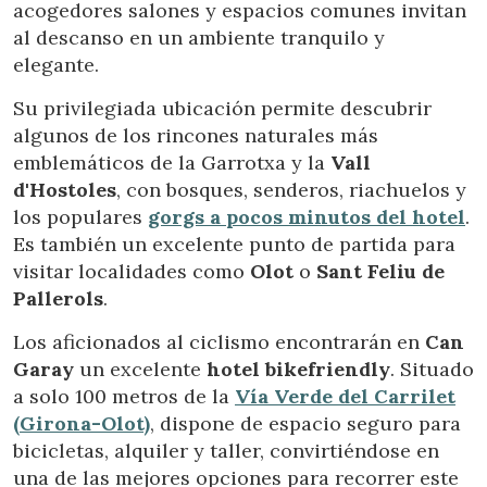
acogedores salones y espacios comunes invitan
al descanso en un ambiente tranquilo y
elegante.
Su privilegiada ubicación permite descubrir
algunos de los rincones naturales más
emblemáticos de la Garrotxa y la
Vall
d'Hostoles
, con bosques, senderos, riachuelos y
los populares
gorgs a pocos minutos del hotel
.
Es también un excelente punto de partida para
visitar localidades como
Olot
o
Sant Feliu de
Pallerols
.
Los aficionados al ciclismo encontrarán en
Can
Garay
un excelente
hotel bikefriendly
. Situado
a solo 100 metros de la
Vía Verde del Carrilet
Modificar cookies
(Girona-Olot)
, dispone de espacio seguro para
bicicletas, alquiler y taller, convirtiéndose en
Técnicas y funcionales
Siempre activas
una de las mejores opciones para recorrer este