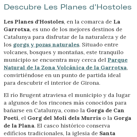
sobre las preferencias y elecciones personales del usuario
Descubre Les Planes d'Hostoles
a través de la observación continuada de sus hábitos de
navegación. Gracias a ellas, podemos conocer los hábitos
de navegación en el sitio web y mostrar publicidad
Les Planes d'Hostoles
, en la comarca de
La
relacionada con el perfil de navegación del usuario.
Garrotxa
, es uno de los mejores destinos de
Catalunya para disfrutar de la naturaleza y de
los
gorgs y pozas naturales
. Situado entre
volcanes, bosques y montañas, este tranquilo
municipio se encuentra muy cerca del
Parque
Natural de la Zona Volcánica de la Garrotxa
,
convirtiéndose en un punto de partida ideal
para descubrir el interior de Girona.
El río Brugent atraviesa el municipio y da lugar
a algunos de los rincones más conocidos para
bañarse en Catalunya, como la
Gorga de Can
Poeti
, el
Gorg del Molí dels Murris
o la
Gorga
de la Plana
. El casco histórico conserva
edificios tradicionales, la iglesia de
Santa