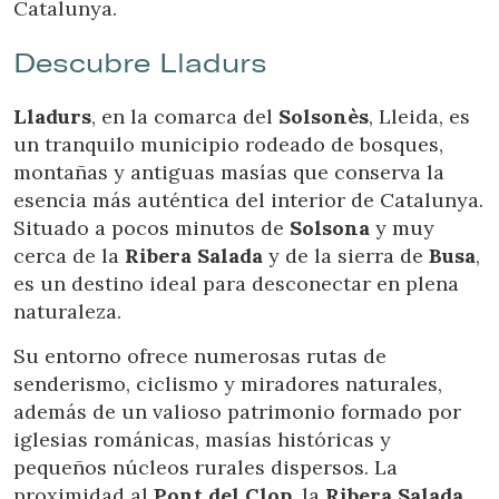
Catalunya.
Estas cookies son utilizadas para almacenar información
sobre las preferencias y elecciones personales del usuario
Descubre Lladurs
a través de la observación continuada de sus hábitos de
navegación. Gracias a ellas, podemos conocer los hábitos
de navegación en el sitio web y mostrar publicidad
Lladurs
, en la comarca del
Solsonès
, Lleida, es
relacionada con el perfil de navegación del usuario.
un tranquilo municipio rodeado de bosques,
montañas y antiguas masías que conserva la
esencia más auténtica del interior de Catalunya.
Situado a pocos minutos de
Solsona
y muy
cerca de la
Ribera Salada
y de la sierra de
Busa
,
es un destino ideal para desconectar en plena
naturaleza.
Su entorno ofrece numerosas rutas de
senderismo, ciclismo y miradores naturales,
además de un valioso patrimonio formado por
iglesias románicas, masías históricas y
pequeños núcleos rurales dispersos. La
proximidad al
Pont del Clop
, la
Ribera Salada
,