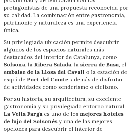
proximidad y de temporada son los
Técnicas y funcionales
Siempre activas
protagonistas de una propuesta reconocida por
Este sitio web utiliza Cookies propias para recopilar
su calidad. La combinación entre gastronomía,
información con la finalidad de mejorar nuestros servicios.
patrimonio y naturaleza es una experiencia
Si continua navegando, supone la aceptación de la
instalación de las mismas. El usuario tiene la posibilidad
única.
de configurar su navegador pudiendo, si así lo desea,
impedir que sean instaladas en su disco duro, aunque
Su privilegiada ubicación permite descubrir
deberá tener en cuenta que dicha acción podrá ocasionar
dificultades de navegación de la página web.
algunos de los espacios naturales más
destacados del interior de Catalunya, como
Analíticas y personalización
Solsona
, la
Ribera Salada
, la
sierra de Busa
, el
embalse de la Llosa del Cavall
o la estación de
Permiten realizar el seguimiento y análisis del
comportamiento de los usuarios de este sitio web. La
esquí de
Port del Comte
, además de disfrutar
información recogida mediante este tipo de cookies se
de actividades como senderismo o ciclismo.
utiliza en la medición de la actividad de la web para la
elaboración de perfiles de navegación de los usuarios con
el fin de introducir mejoras en función del análisis de los
Por su historia, su arquitectura, su excelente
datos de uso que hacen los usuarios del servicio. Permiten
guardar la información de preferencia del usuario para
gastronomía y su privilegiado entorno natural,
mejorar la calidad de nuestros servicios y para ofrecer una
La Vella Farga
es uno de los
mejores hoteles
mejor experiencia a través de productos recomendados.
de lujo del Solsonès
y una de las mejores
opciones para descubrir el interior de
Marketing y publicidad