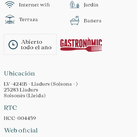
Internet wifi
Jardín
Terraza
Bañera
Abierto
todo el año
Ubicación
LV-4241B - Lladurs (Solsona - )
25283 Lladurs
Solsonès (Lleida)
RTC
HCC-004459
Web oficial