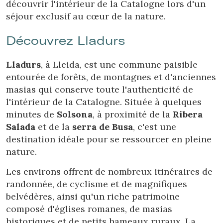
découvrir l'intérieur de la Catalogne lors d'un
Ces cookies sont utilisés pour stocker des informations sur
les préférences et les choix personnels de l'utilisateur
séjour exclusif au cœur de la nature.
grâce à l'observation continue de ses habitudes de
navigation. Grâce à eux, nous pouvons connaître les
habitudes de navigation sur le site Web et afficher des
Découvrez Lladurs
publicités liées au profil de navigation de l'utilisateur.
Lladurs
, à Lleida, est une commune paisible
entourée de forêts, de montagnes et d'anciennes
masias qui conserve toute l'authenticité de
l'intérieur de la Catalogne. Située à quelques
minutes de
Solsona
, à proximité de la
Ribera
Salada
et de la
serra de Busa
, c'est une
destination idéale pour se ressourcer en pleine
nature.
Les environs offrent de nombreux itinéraires de
randonnée, de cyclisme et de magnifiques
belvédères, ainsi qu'un riche patrimoine
composé d'églises romanes, de masias
historiques et de petits hameaux ruraux. La