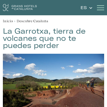
ES
Inicio
Descubre Cataluña
Nuestros Hoteles
Escapadas
La Garrotxa, tierra de
volcanes que no te
Bodas
Cheques Regalo
puedes perder
Descubre Cataluña
Contacto
Mi reserva
Iniciar sesión
Crear cuenta