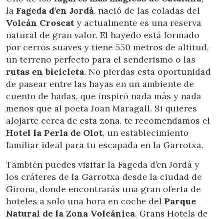
la
Fageda d’en Jordà
, nació de las coladas del
Volcán Croscat
y actualmente es una reserva
natural de gran valor. El hayedo está formado
por cerros suaves y tiene 550 metros de altitud,
Modificar cookies
un terreno perfecto para el senderismo o las
rutas en bicicleta
. No pierdas esta oportunidad
de pasear entre las hayas en un ambiente de
Técnicas y funcionales
Siempre activas
cuento de hadas, que inspiró nada más y nada
Este sitio web utiliza Cookies propias para recopilar
menos que al poeta Joan Maragall. Si quieres
información con la finalidad de mejorar nuestros servicios.
Si continua navegando, supone la aceptación de la
alojarte cerca de esta zona, te recomendamos el
instalación de las mismas. El usuario tiene la posibilidad
Hotel la Perla de Olot
, un establecimiento
de configurar su navegador pudiendo, si así lo desea,
impedir que sean instaladas en su disco duro, aunque
familiar ideal para tu escapada en la Garrotxa.
deberá tener en cuenta que dicha acción podrá ocasionar
dificultades de navegación de la página web.
También puedes visitar la Fageda d’en Jordà y
los cráteres de la Garrotxa desde la ciudad de
Analíticas y personalización
Girona, donde encontrarás una gran oferta de
Permiten realizar el seguimiento y análisis del
hoteles a solo una hora en coche del
Parque
comportamiento de los usuarios de este sitio web. La
Natural de la Zona Volcánica
. Grans Hotels de
información recogida mediante este tipo de cookies se