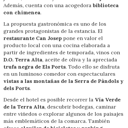
Además, cuenta con una acogedora
biblioteca
con chimenea
.
La propuesta gastronómica es uno de los
grandes protagonistas de la estancia. El
restaurante Can Josep
pone en valor el
producto local con una cocina elaborada a
partir de ingredientes de temporada, vinos con
D.O. Terra Alta
, aceite de oliva y la apreciada
trufa negra de Els Ports
. Todo ello se disfruta
en un luminoso comedor con espectaculares
vistas a las montañas de la Serra de Pàndols y
dels Ports
.
Desde el hotel es posible recorrer la
Vía Verde
Modificar cookies
de la Terra Alta
, descubrir bodegas, caminar
entre viñedos o explorar algunos de los paisajes
Técnicas y funcionales
Siempre activas
más emblemáticos de la comarca. También