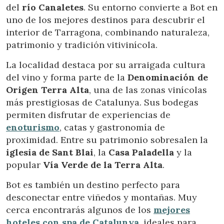
del
río Canaletes
. Su entorno convierte a Bot en
a través de la observación continuada de sus hábitos de
navegación. Gracias a ellas, podemos conocer los hábitos
uno de los mejores destinos para descubrir el
de navegación en el sitio web y mostrar publicidad
interior de Tarragona, combinando naturaleza,
relacionada con el perfil de navegación del usuario.
patrimonio y tradición vitivinícola.
La localidad destaca por su arraigada cultura
del vino y forma parte de la
Denominación de
Origen Terra Alta
, una de las zonas vinícolas
más prestigiosas de Catalunya. Sus bodegas
permiten disfrutar de experiencias de
enoturismo
, catas y gastronomía de
proximidad. Entre su patrimonio sobresalen la
iglesia de Sant Blai
, la
Casa Paladella
y la
popular
Vía Verde de la Terra Alta
.
Bot es también un destino perfecto para
desconectar entre viñedos y montañas. Muy
cerca encontrarás algunos de los
mejores
hoteles con spa de Catalunya
, ideales para