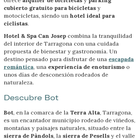
ofrece
alquiler de bicicletas
y
parking
Este sitio web utiliza Cookies propias para recopilar
información con la finalidad de mejorar nuestros servicios.
cubierto gratuito para bicicletas
y
Si continua navegando, supone la aceptación de la
motocicletas, siendo un
hotel ideal para
instalación de las mismas. El usuario tiene la posibilidad
de configurar su navegador pudiendo, si así lo desea,
ciclistas
.
impedir que sean instaladas en su disco duro, aunque
deberá tener en cuenta que dicha acción podrá ocasionar
Hotel & Spa Can Josep
combina la tranquilidad
dificultades de navegación de la página web.
del interior de Tarragona con una cuidada
propuesta de bienestar y gastronomía. Un
Analíticas y personalización
destino pensado para disfrutar de una
escapada
Permiten realizar el seguimiento y análisis del
romántica
, una
experiencia de enoturismo
o
comportamiento de los usuarios de este sitio web. La
información recogida mediante este tipo de cookies se
unos días de desconexión rodeados de
utiliza en la medición de la actividad de la web para la
naturaleza.
elaboración de perfiles de navegación de los usuarios con
el fin de introducir mejoras en función del análisis de los
datos de uso que hacen los usuarios del servicio. Permiten
Descubre Bot
guardar la información de preferencia del usuario para
mejorar la calidad de nuestros servicios y para ofrecer una
mejor experiencia a través de productos recomendados.
Bot
, en la comarca de la
Terra Alta
, Tarragona,
es un encantador municipio rodeado de viñedos,
Marketing y publicidad
montañas y paisajes naturales, situado entre la
Estas cookies son utilizadas para almacenar información
sierra de Pàndols
, la
sierra de Pesells
y el valle
sobre las preferencias y elecciones personales del usuario