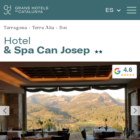
ES
Tarragona
Terra Alta
Bot
Nuestros Hoteles
Escapadas
Hotel
& Spa Can Josep
Bodas
Cheques Regalo
Descubre Cataluña
Contacto
4.6
Mi reserva
Iniciar sesión
Crear cuenta