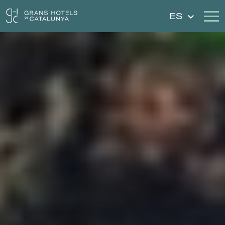
ES
Nuestros Hoteles
Escapadas
Bodas
Cheques Regalo
Descubre Cataluña
Contacto
Mi reserva
Iniciar sesión
Crear cuenta