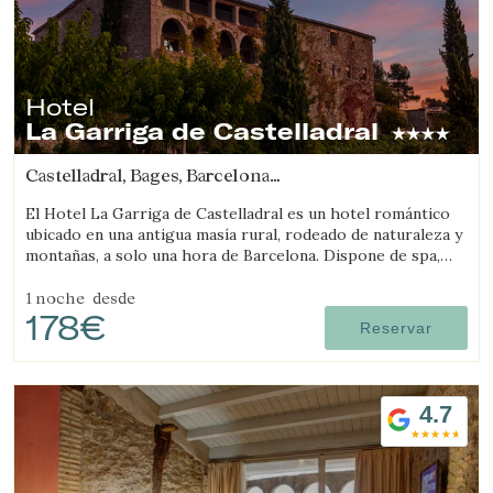
Hotel
La Garriga de Castelladral
Castelladral, Bages, Barcelona
(19.158697171058km de L'Espunyola)
El Hotel La Garriga de Castelladral es un hotel romántico
ubicado en una antigua masía rural, rodeado de naturaleza y
montañas, a solo una hora de Barcelona. Dispone de spa,
piscina y amplios jardines.
1 noche
desde
178€
Reservar
4.7