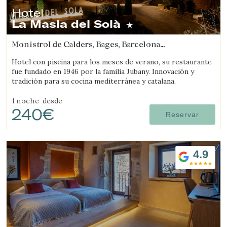
Hotel
La Masia del Solà
Monistrol de Calders, Bages, Barcelona
(38.415068160228km de L'Espunyola)
Hotel con piscina para los meses de verano, su restaurante
fue fundado en 1946 por la familia Jubany. Innovación y
tradición para su cocina mediterránea y catalana.
1 noche
desde
240€
Reservar
4.9