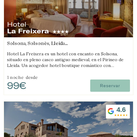
Hotel
La Freixera
Solsona, Solsonès, Lleida
(19.127576095121km de L'Espunyola)
Hotel La Freixera es un hotel con encanto en Solsona,
situado en pleno casco antiguo medieval, en el Pirineo de
Lleida. Un acogedor hotel boutique romántico con
habitaciones con bañera o chimenea, donde la piedra, la
madera y la historia crean una atmósfera única.
1 noche
desde
99€
Reservar
4.6