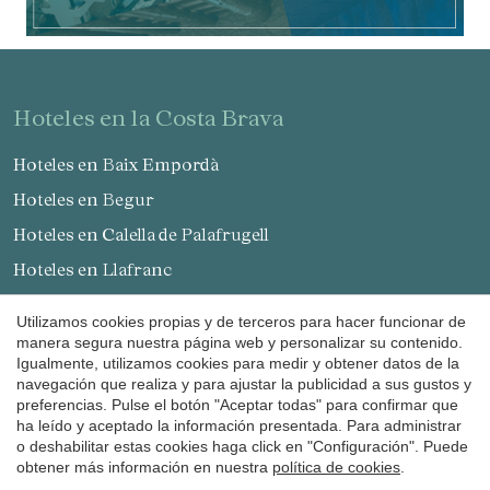
Guardar configuración
Aceptar todas
hoteles en la Costa Brava
Hoteles en Baix Empordà
Hoteles en Begur
Hoteles en Calella de Palafrugell
Hoteles en Llafranc
Hoteles en Platja d'Aro
Utilizamos cookies propias y de terceros para hacer funcionar de
Hoteles en Palamós
manera segura nuestra página web y personalizar su contenido.
Igualmente, utilizamos cookies para medir y obtener datos de la
Hoteles en S'Agaró
navegación que realiza y para ajustar la publicidad a sus gustos y
preferencias. Pulse el botón "Aceptar todas" para confirmar que
Hoteles en Pals
ha leído y aceptado la información presentada. Para administrar
Hoteles en Peratallada
o deshabilitar estas cookies haga click en "Configuración". Puede
obtener más información en nuestra
política de cookies
.
Hoteles en Sant Antoni de Calonge