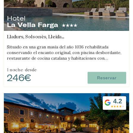
Hotel
La Vella Farga
Lladurs, Solsonès, Lleida
(20.33413712921km de L'Espunyola)
Situado en una gran masía del año 1036 rehabilitada
conservando el encanto original, con piscina desbordante,
restaurante de cocina catalana y habitaciones con
personalidad propia, con todo el confort de un hotel de
lujo.
1 noche
desde
246€
Reservar
4.2