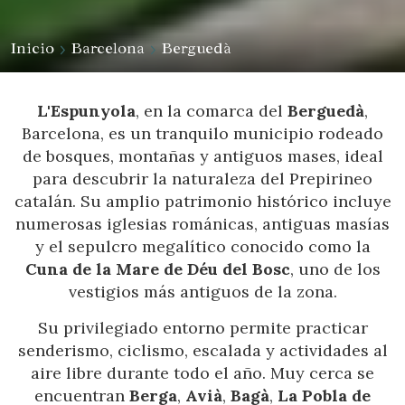
Inicio
Barcelona
Berguedà
L'Espunyola
, en la comarca del
Berguedà
,
Barcelona, es un tranquilo municipio rodeado
de bosques, montañas y antiguos mases, ideal
para descubrir la naturaleza del Prepirineo
catalán. Su amplio patrimonio histórico incluye
numerosas iglesias románicas, antiguas masías
y el sepulcro megalítico conocido como la
Cuna de la Mare de Déu del Bosc
, uno de los
vestigios más antiguos de la zona.
Su privilegiado entorno permite practicar
senderismo, ciclismo, escalada y actividades al
aire libre durante todo el año. Muy cerca se
encuentran
Berga
,
Avià
,
Bagà
,
La Pobla de