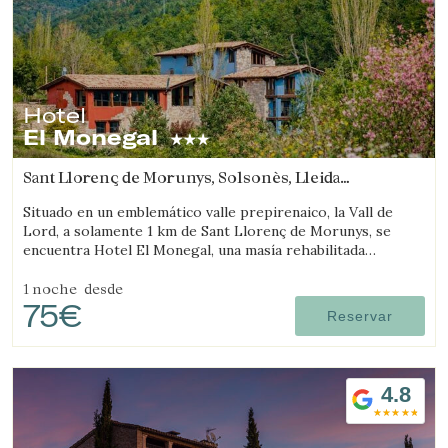
Verificar localizador
Hotel
El Monegal
Sant Llorenç de Morunys, Solsonès, Lleida
(16.271692776924km de L'Espunyola)
Situado en un emblemático valle prepirenaico, la Vall de
Lord, a solamente 1 km de Sant Llorenç de Morunys, se
encuentra Hotel El Monegal, una masía rehabilitada
convertida en un fantástico hotel de montaña.
1 noche
desde
75€
Reservar
4.8