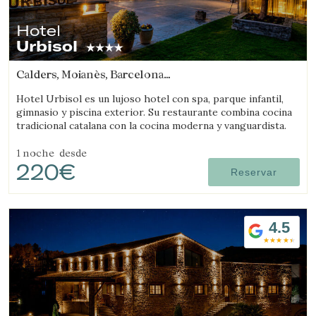
Hotel
Urbisol
Calders, Moianès, Barcelona
(35.009947856588km de L'Espunyola)
Hotel Urbisol es un lujoso hotel con spa, parque infantil,
gimnasio y piscina exterior. Su restaurante combina cocina
tradicional catalana con la cocina moderna y vanguardista.
1 noche
desde
220€
Reservar
4.5