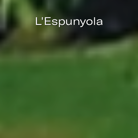
mejorar la calidad de nuestros servicios y para ofrecer una
mejor experiencia a través de productos recomendados.
L'Espunyola
Marketing y publicidad
Estas cookies son utilizadas para almacenar información
sobre las preferencias y elecciones personales del usuario
a través de la observación continuada de sus hábitos de
navegación. Gracias a ellas, podemos conocer los hábitos
de navegación en el sitio web y mostrar publicidad
relacionada con el perfil de navegación del usuario.