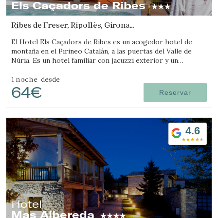
Els Caçadors de Ribes
Ribes de Freser, Ripollès, Girona
(46.283788587258km de L'Espunyola)
El Hotel Els Caçadors de Ribes es un acogedor hotel de
montaña en el Pirineo Catalán, a las puertas del Valle de
Núria. Es un hotel familiar con jacuzzi exterior y un
excelente restaurante.
1 noche
desde
64€
Reservar
4.6
Hotel
Mas Albereda