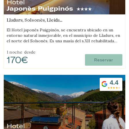
Hotel
Japonès Puigpinós
Lladurs, Solsonès, Lleida
(37.973777008367km de L'Espunyola)
El Hotel japonés Puigpinós, se encuentra ubicado en un
entorno natural inmejorable, en el municipio de Lladurs, en
el norte del Solsonès. Es una masía del s.XII rehabilitada
combinando la estructura histórica de la masía, con el
diseño y ambientación minimalista y elegante de estilo
1 noche
desde
170€
japonés.
Reservar
4.4
Hotel