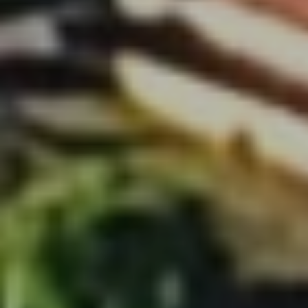
Modificar cookies
Técnicas y funcionales
Siempre activas
Este sitio web utiliza Cookies propias para recopilar
información con la finalidad de mejorar nuestros servicios.
Si continua navegando, supone la aceptación de la
instalación de las mismas. El usuario tiene la posibilidad
de configurar su navegador pudiendo, si así lo desea,
impedir que sean instaladas en su disco duro, aunque
deberá tener en cuenta que dicha acción podrá ocasionar
dificultades de navegación de la página web.
Analíticas y personalización
Permiten realizar el seguimiento y análisis del
comportamiento de los usuarios de este sitio web. La
información recogida mediante este tipo de cookies se
utiliza en la medición de la actividad de la web para la
elaboración de perfiles de navegación de los usuarios con
el fin de introducir mejoras en función del análisis de los
datos de uso que hacen los usuarios del servicio. Permiten
guardar la información de preferencia del usuario para