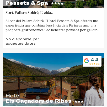
Pessets & Spa
Sort, Pallars Sobirà, Lleida
(56.152729284931km de Solsona)
Al cor del Pallars Sobirà, l'Hotel Pessets & Spa ofereix una
experiència que combina l'essència dels Pirineus amb una
proposta gastronòmica i de benestar pensada per gaudir
del territori en totes les seves estacions. Situat a Sort,
envoltat de muntanyes i natura, és una destinació ideal tant
No disponible per
aquestes dates
per als amants de l'activitat a l'aire lliure com per a aquells
que busquen desconnexió, autenticitat i bona taula.
4.4
Hotel
Els Caçadors de Ribes