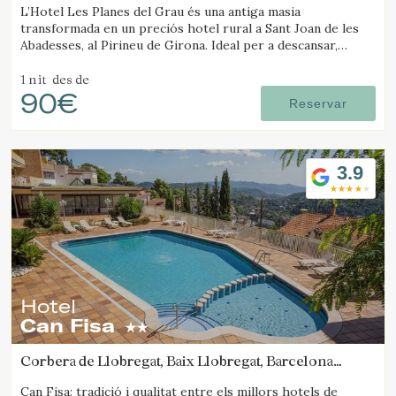
L’Hotel Les Planes del Grau és una antiga masia
transformada en un preciós hotel rural a Sant Joan de les
Abadesses, al Pirineu de Girona. Ideal per a descansar,
passejar i fer excursions a cavall.
1 nit
des de
90€
Reservar
3.9
Hotel
Can Fisa
Corbera de Llobregat, Baix Llobregat, Barcelona
(72.335800120535km de Solsona)
Can Fisa: tradició i qualitat entre els millors hotels de