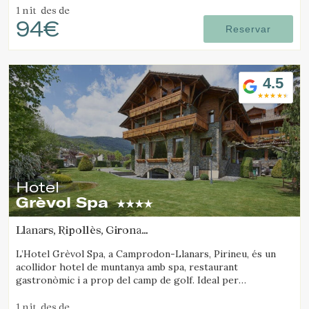
1 nit
des de
94€
Reservar
4.5
Hotel
Grèvol Spa
Llanars, Ripollès, Girona
(77.348316725894km de Solsona)
L’Hotel Grèvol Spa, a Camprodon-Llanars, Pirineu, és un
acollidor hotel de muntanya amb spa, restaurant
gastronòmic i a prop del camp de golf. Ideal per
desconnectar en parella o en família.
1 nit
des de