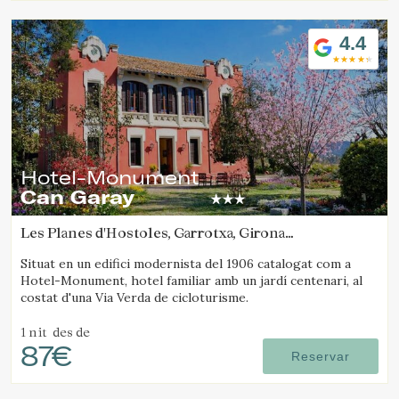
4.4
Hotel-Monument
Can Garay
Les Planes d'Hostoles, Garrotxa, Girona
(84.889338581576km de Solsona)
Situat en un edifici modernista del 1906 catalogat com a
Hotel-Monument, hotel familiar amb un jardí centenari, al
costat d'una Via Verda de cicloturisme.
1 nit
des de
87€
Reservar