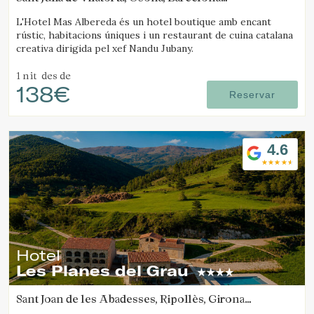
(67.263379898365km de Solsona)
L'Hotel Mas Albereda és un hotel boutique amb encant
rústic, habitacions úniques i un restaurant de cuina catalana
creativa dirigida pel xef Nandu Jubany.
1 nit
des de
138€
Reservar
4.6
Hotel
Les Planes del Grau
Sant Joan de les Abadesses, Ripollès, Girona
(72.077490435768km de Solsona)