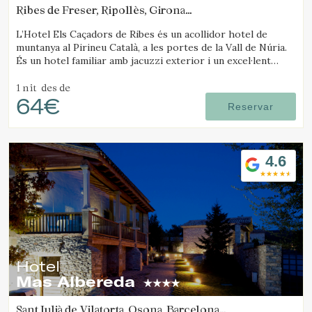
Ribes de Freser, Ripollès, Girona
(64.17666645008km de Solsona)
L’Hotel Els Caçadors de Ribes és un acollidor hotel de
muntanya al Pirineu Català, a les portes de la Vall de Núria.
És un hotel familiar amb jacuzzi exterior i un excel·lent
restaurant.
1 nit
des de
64€
Reservar
4.6
Hotel
Mas Albereda
Sant Julià de Vilatorta, Osona, Barcelona