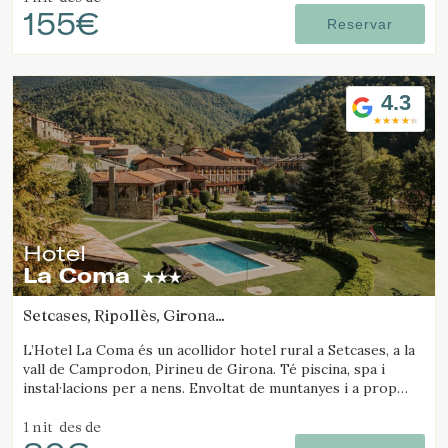
155€
Reservar
4.3
Hotel
La Coma
Setcases, Ripollès, Girona
(76.985299870304km de Solsona)
L’Hotel La Coma és un acollidor hotel rural a Setcases, a la
vall de Camprodon, Pirineu de Girona. Té piscina, spa i
Gestionar la meva reserva
instal·lacions per a nens. Envoltat de muntanyes i a prop
d’una estació d’esquí.
1 nit
des de