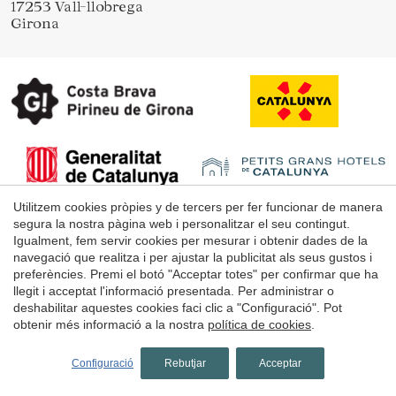
17253 Vall-llobrega
Girona
Utilitzem cookies pròpies y de tercers per fer funcionar de manera
segura la nostra pàgina web i personalitzar el seu contingut.
Igualment, fem servir cookies per mesurar i obtenir dades de la
navegació que realitza i per ajustar la publicitat als seus gustos i
Avís Legal
preferències. Premi el botó "Acceptar totes" per confirmar que ha
llegit i acceptat l'informació presentada. Per administrar o
Condicions d'ús de la web
deshabilitar aquestes cookies faci clic a "Configuració". Pot
obtenir més informació a la nostra
política de cookies
.
Política de Cookies
Configuració
Rebutjar
Acceptar
© 1998 - 2026