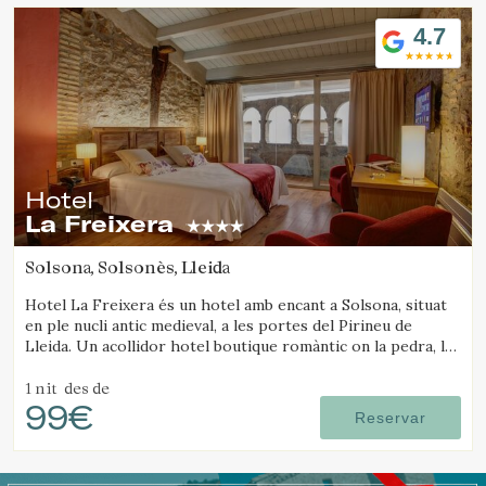
Ubicació/nom de l'hotel
4.7
Hotel
La Freixera
Solsona, Solsonès, Lleida
Hotel La Freixera és un hotel amb encant a Solsona, situat
en ple nucli antic medieval, a les portes del Pirineu de
Lleida. Un acollidor hotel boutique romàntic on la pedra, la
fusta i la història creen una atmosfera única, amb
habitacions que disposen de banyera o llar de foc.
1 nit
des de
99€
Reservar