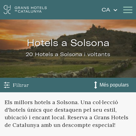
CA
Els Nostres Hotels
Escapades
hotels a Solsona
Casaments
Xecs Regal
20 Hotels a Solsona i voltants
Descobreix Catalunya
Contacte
La meva reserva
Filtrar
Els millors hotels a Solsona. Una col·lecció
d'hotels únics que destaquen pel seu estil,
Inicia sessió
Crear compte
ubicació i encant local. Reserva a Grans Hotels
de Catalunya amb un descompte especial!