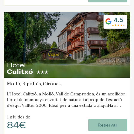
4.5
Hotel
Calitxó
Molló, Ripollès, Girona
(82.880631189672km de Solsona)
L’Hotel Calitxó, a Molló, Vall de Camprodon, és un acollidor
hotel de muntanya envoltat de natura i a prop de l’estació
d’esquí Vallter 2000. Ideal per a una estada tranquil·la al
Pirineu de Girona.
1 nit
des de
84€
Reservar