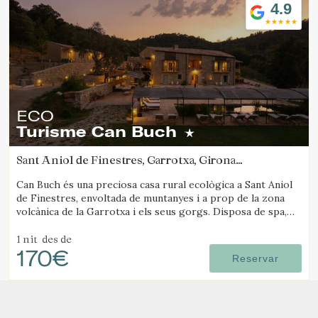
4.9
ECO
Turisme Can Buch
Sant Aniol de Finestres, Garrotxa, Girona
(91.805398255554km de Solsona)
Can Buch és una preciosa casa rural ecològica a Sant Aniol
de Finestres, envoltada de muntanyes i a prop de la zona
volcànica de la Garrotxa i els seus gorgs. Disposa de spa,
piscina, granja amb animals i un ampli jardí.
1 nit
des de
170€
Reservar