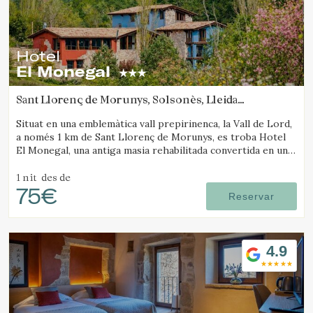
Hotel
El Monegal
Sant Llorenç de Morunys, Solsonès, Lleida
(17.556308413444km de Solsona)
Situat en una emblemàtica vall prepirinenca, la Vall de Lord,
a només 1 km de Sant Llorenç de Morunys, es troba Hotel
El Monegal, una antiga masia rehabilitada convertida en un
fantàstic hotel de muntanya.
1 nit
des de
75€
Reservar
4.9
Modificar cookies