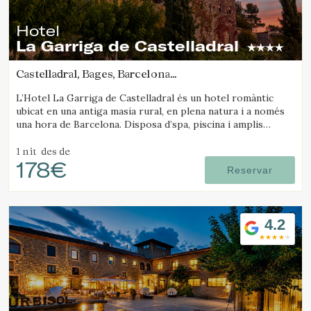
informació sobre les preferències i les eleccions personals
de l'usuari a través de l'observació continuada dels seus
Hotel
hàbits de navegació. Gràcies a elles, podem conèixer els
hàbits de navegació al lloc web i mostrar publicitat
La Garriga de Castelladral
relacionada amb el perfil de navegació de l'usuari.
Castelladral, Bages, Barcelona
(24.66049707052km de Solsona)
L’Hotel La Garriga de Castelladral és un hotel romàntic
ubicat en una antiga masia rural, en plena natura i a només
una hora de Barcelona. Disposa d’spa, piscina i amplis
jardins.
1 nit
des de
178€
Reservar
4.2