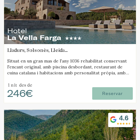
Hotel
La Vella Farga
Lladurs, Solsonès, Lleida
(4.8159870623296km de Solsona)
Situat en un gran mas de l'any 1036 rehabilitat conservant
l'encant original, amb piscina desbordant, restaurant de
cuina catalana i habitacions amb personalitat pròpia, amb
tot el confort d'un hotel de luxe.
1 nit
des de
246€
Reservar
4.6