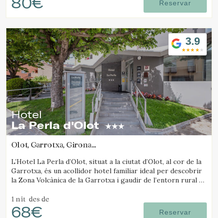
80€
Reservar
Verificar localitzador
3.9
Hotel
La Perla d'Olot
Olot, Garrotxa, Girona
(81.490439162067km de Solsona)
L’Hotel La Perla d’Olot, situat a la ciutat d’Olot, al cor de la
Garrotxa, és un acollidor hotel familiar ideal per descobrir
la Zona Volcànica de la Garrotxa i gaudir de l’entorn rural de
la comarca.
1 nit
des de
68€
Reservar