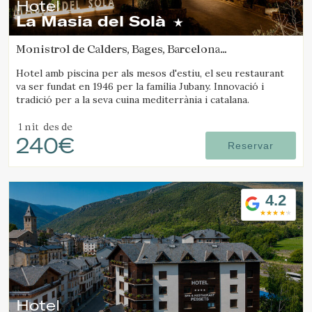
Hotel
La Masia del Solà
Monistrol de Calders, Bages, Barcelona
(48.645651332677km de Solsona)
Hotel amb piscina per als mesos d'estiu, el seu restaurant
va ser fundat en 1946 per la família Jubany. Innovació i
tradició per a la seva cuina mediterrània i catalana.
1 nit
des de
240€
Reservar
4.2
Hotel