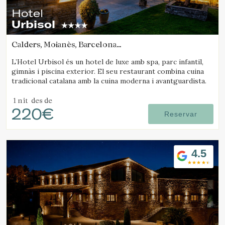
Hotel
Urbisol
Calders, Moianès, Barcelona
(46.777195658329km de Solsona)
L’Hotel Urbisol és un hotel de luxe amb spa, parc infantil,
gimnàs i piscina exterior. El seu restaurant combina cuina
tradicional catalana amb la cuina moderna i avantguardista.
1 nit
des de
220€
Reservar
4.5