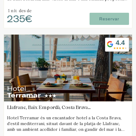
gastronòmica.
1 nit
des de
235€
Reservar
4.4
Hotel
Terramar
Llafranc, Baix Empordà, Costa Brava
(13.91284244385km de Platja d'Aro)
Hotel Terramar és un encantador hotel a la Costa Brava,
d’estil mediterrani, situat davant de la platja de Llafranc,
amb un ambient acollidor i familiar, on gaudir del mar i la
tranquil·litat.