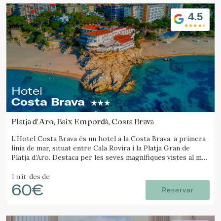
Ubicació/nom de l'hotel
4.5
Hotel
Costa Brava
Platja d'Aro, Baix Empordà, Costa Brava
L’Hotel Costa Brava és un hotel a la Costa Brava, a primera
línia de mar, situat entre Cala Rovira i la Platja Gran de
Platja d’Aro. Destaca per les seves magnífiques vistes al mar
i la seva excel·lent gastronomia.
1 nit
des de
60€
Reservar