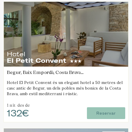
Hotel
El Petit Convent
Begur, Baix Empordà, Costa Brava
(19.60026600348km de Platja d'Aro)
Hotel El Petit Convent és un elegant hotel a 50 metres del
casc antic de Begur, un dels pobles més bonics de la Costa
Brava, amb estil mediterrani i rústic.
1 nit
des de
132€
Reservar