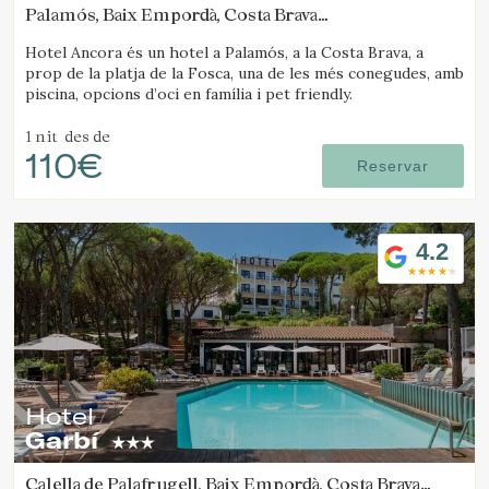
Palamós, Baix Empordà, Costa Brava
(7.7514758401907km de Platja d'Aro)
Hotel Ancora és un hotel a Palamós, a la Costa Brava, a
prop de la platja de la Fosca, una de les més conegudes, amb
piscina, opcions d’oci en família i pet friendly.
1 nit
des de
110€
Reservar
4.2
Hotel
Garbí
Calella de Palafrugell, Baix Empordà, Costa Brava