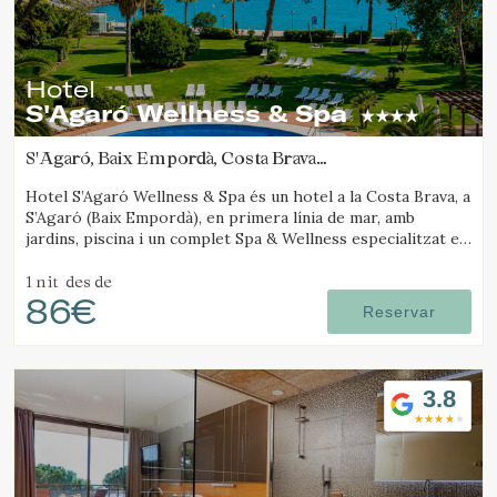
Hotel
S'Agaró Wellness & Spa
S'Agaró, Baix Empordà, Costa Brava
(2.6433576434893km de Platja d'Aro)
Hotel S’Agaró Wellness & Spa és un hotel a la Costa Brava, a
S’Agaró (Baix Empordà), en primera línia de mar, amb
jardins, piscina i un complet Spa & Wellness especialitzat en
benestar.
1 nit
des de
86€
Reservar
3.8
Modificar cookies