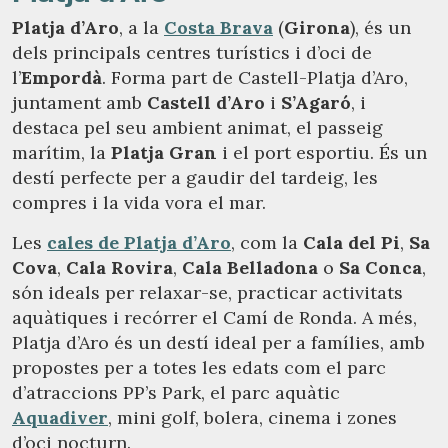
Platja d’Aro
, a la
Costa Brava
(
Girona
), és un
dels principals centres turístics i d’oci de
l’
Empordà
. Forma part de Castell-Platja d’Aro,
juntament amb
Castell d’Aro
i
S’Agaró
, i
destaca pel seu ambient animat, el passeig
marítim, la
Platja Gran
i el port esportiu. És un
destí perfecte per a gaudir del tardeig, les
compres i la vida vora el mar.
Les
cales de Platja d’Aro
, com la
Cala del Pi
,
Sa
Cova
,
Cala Rovira
,
Cala Belladona
o
Sa Conca
,
són ideals per relaxar-se, practicar activitats
aquàtiques i recórrer el Camí de Ronda. A més,
Platja d’Aro és un destí ideal per a famílies, amb
propostes per a totes les edats com el parc
d’atraccions PP’s Park, el parc aquàtic
Aquadiver
, mini golf, bolera, cinema i zones
d’oci nocturn.