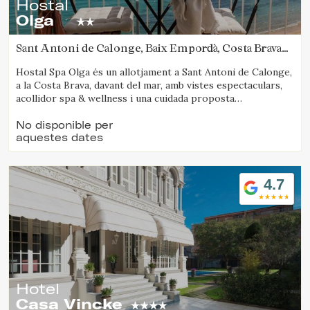
Hostal
Olga
Sant Antoni de Calonge, Baix Empordà, Costa Brava
(4.8668210402853km de Platja d'Aro)
Hostal Spa Olga és un allotjament a Sant Antoni de Calonge,
a la Costa Brava, davant del mar, amb vistes espectaculars,
acollidor spa & wellness i una cuidada proposta
gastronòmica.
No disponible per
aquestes dates
4.7
Hotel
Casa Vincke