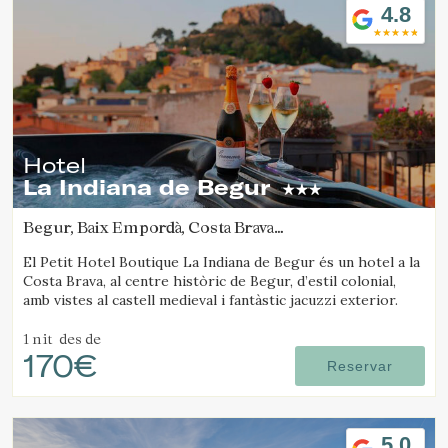
4.8
Hotel
La Indiana de Begur
Begur, Baix Empordà, Costa Brava
(19.531119434312km de Platja d'Aro)
El Petit Hotel Boutique La Indiana de Begur és un hotel a la
Costa Brava, al centre històric de Begur, d’estil colonial,
amb vistes al castell medieval i fantàstic jacuzzi exterior.
1 nit
des de
170€
Reservar
5.0