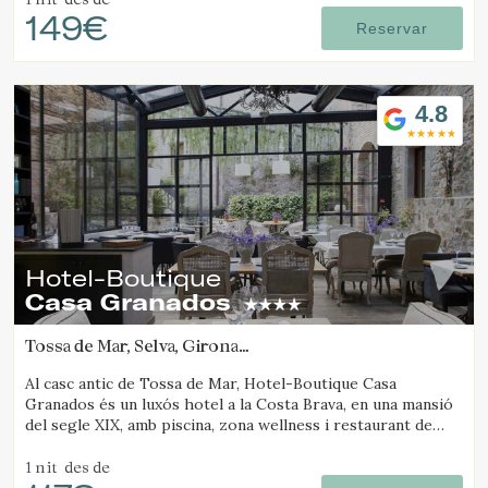
149€
Reservar
Verificar localitzador
4.8
Hotel-Boutique
Casa Granados
Tossa de Mar, Selva, Girona
(15.440178371812km de Platja d'Aro)
Al casc antic de Tossa de Mar, Hotel-Boutique Casa
Granados és un luxós hotel a la Costa Brava, en una mansió
del segle XIX, amb piscina, zona wellness i restaurant de
cuina contemporània.
1 nit
des de