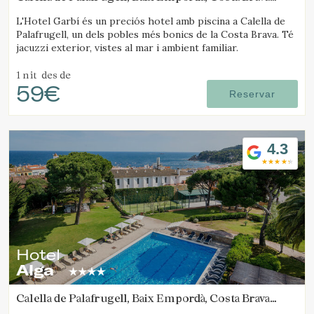
(12.458580137329km de Platja d'Aro)
L'Hotel Garbí és un preciós hotel amb piscina a Calella de
Palafrugell, un dels pobles més bonics de la Costa Brava. Té
jacuzzi exterior, vistes al mar i ambient familiar.
1 nit
des de
59€
Reservar
4.3
Hotel
Alga
Calella de Palafrugell, Baix Empordà, Costa Brava
(13.102243841428km de Platja d'Aro)