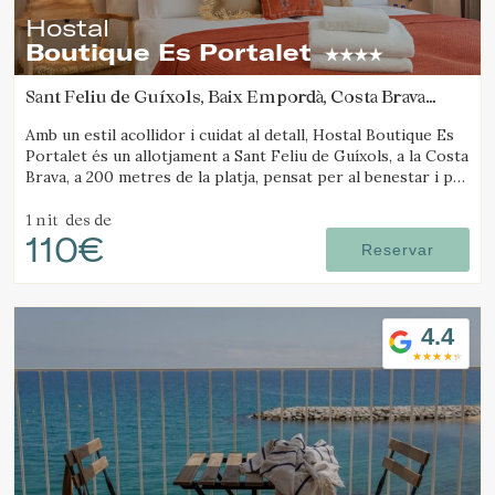
informació sobre les preferències i les eleccions personals
Hostal
de l'usuari a través de l'observació continuada dels seus
Boutique Es Portalet
hàbits de navegació. Gràcies a elles, podem conèixer els
hàbits de navegació al lloc web i mostrar publicitat
relacionada amb el perfil de navegació de l'usuari.
Sant Feliu de Guíxols, Baix Empordà, Costa Brava
(4.3319092613224km de Platja d'Aro)
Amb un estil acollidor i cuidat al detall, Hostal Boutique Es
Portalet és un allotjament a Sant Feliu de Guíxols, a la Costa
Brava, a 200 metres de la platja, pensat per al benestar i pet
friendly.
1 nit
des de
110€
Reservar
4.4