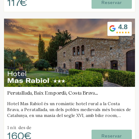
117€
Reservar
4.8
Hotel
Mas Rabiol
Peratallada, Baix Empordà, Costa Brava
(16.348137525976km de Platja d'Aro)
Hotel Mas Rabiol és un romàntic hotel rural a la Costa
Brava, a Peratallada, un dels pobles medievals més bonics de
Catalunya, en una masia del segle XVI, amb bike room,
amplis jardins i piscina.
1 nit
des de
160€
Reservar