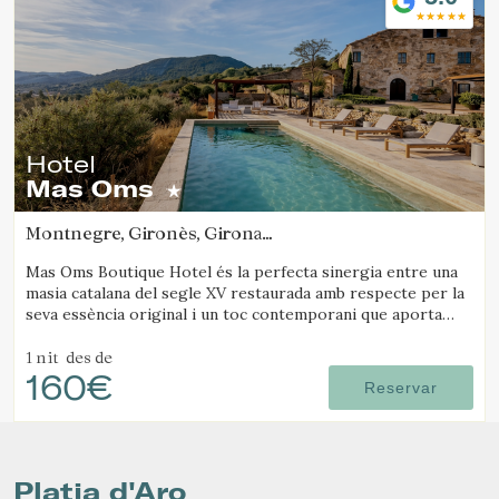
Hotel
Mas Oms
Montnegre, Gironès, Girona
(19.259064659894km de Platja d'Aro)
Mas Oms Boutique Hotel és la perfecta sinergia entre una
masia catalana del segle XV restaurada amb respecte per la
seva essència original i un toc contemporani que aporta
confort, elegància i exclusivitat. Situat al cor del Parc
Natural de les Gavarres, aquest hotel rural amb encant
1 nit
des de
160€
ofereix calma absoluta i vistes espectaculars, garantint una
Reservar
estada en plena connexió amb la natura a la Costa Brava.
L’hotel disposa de 6 habitacions decorades amb cura,
piscina climatitzada, restaurant propi, pista de petanca,
zona chill-out, serveis de massatge i ioga, lloguer de
bicicletes i instal·lacions especialitzades per a ciclistes.
Platja d'Aro