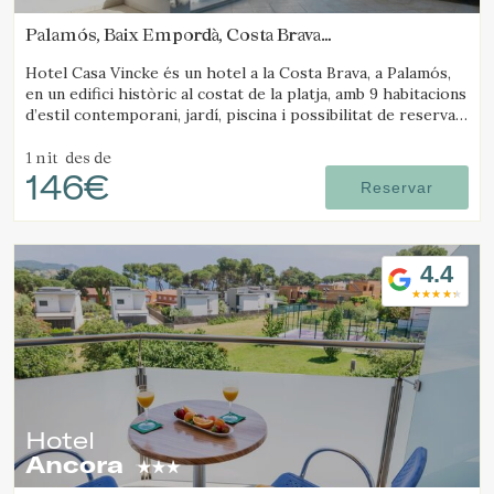
Palamós, Baix Empordà, Costa Brava
(6.3231998019535km de Platja d'Aro)
Hotel Casa Vincke és un hotel a la Costa Brava, a Palamós,
en un edifici històric al costat de la platja, amb 9 habitacions
d’estil contemporani, jardí, piscina i possibilitat de reservar
l’hotel complet.
1 nit
des de
146€
Reservar
4.4
Hotel
Ancora