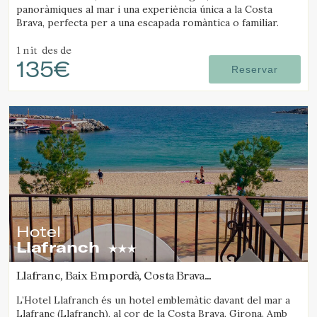
panoràmiques al mar i una experiència única a la Costa
Brava, perfecta per a una escapada romàntica o familiar.
1 nit
des de
135€
Reservar
Hotel
Llafranch
Llafranc, Baix Empordà, Costa Brava
(14.043317032988km de Platja d'Aro)
L’Hotel Llafranch és un hotel emblemàtic davant del mar a
Llafranc (Llafranch), al cor de la Costa Brava, Girona. Amb