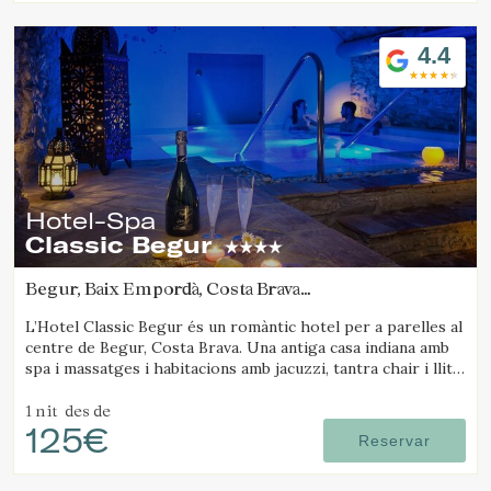
4.4
Hotel-Spa
Classic Begur
Begur, Baix Empordà, Costa Brava
(19.616181326062km de Platja d'Aro)
L’Hotel Classic Begur és un romàntic hotel per a parelles al
centre de Begur, Costa Brava. Una antiga casa indiana amb
spa i massatges i habitacions amb jacuzzi, tantra chair i llit
amb moviments.
1 nit
des de
125€
Reservar