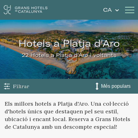
CA
Els Nostres Hotels
Escapades
hotels a Platja d'Aro
Casaments
Xecs Regal
22 Hotels a Platja d'Aro i voltants
Descobreix Catalunya
Contacte
La meva reserva
Filtrar
Els millors hotels a Platja d'Aro. Una col·lecció
d'hotels únics que destaquen pel seu estil,
Inicia sessió
Crear compte
ubicació i encant local. Reserva a Grans Hotels
de Catalunya amb un descompte especial!