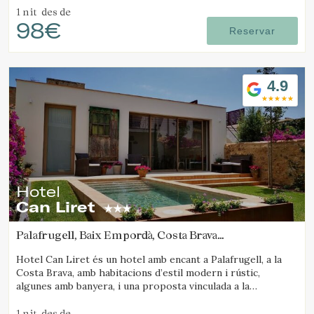
1 nit
des de
98€
Reservar
4.9
Hotel
Can Liret
Palafrugell, Baix Empordà, Costa Brava
(14.041654180672km de Platja d'Aro)
Hotel Can Liret és un hotel amb encant a Palafrugell, a la
Gestionar la meva reserva
Costa Brava, amb habitacions d’estil modern i rústic,
algunes amb banyera, i una proposta vinculada a la
gastronomia local.
1 nit
des de