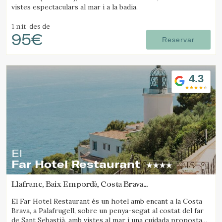
vistes espectaculars al mar i a la badia.
1 nit
des de
95€
Reservar
4.3
El
Far Hotel Restaurant
Llafranc, Baix Empordà, Costa Brava
(14.656223380558km de Platja d'Aro)
El Far Hotel Restaurant és un hotel amb encant a la Costa
Brava, a Palafrugell, sobre un penya-segat al costat del far
de Sant Sebastià, amb vistes al mar i una cuidada proposta