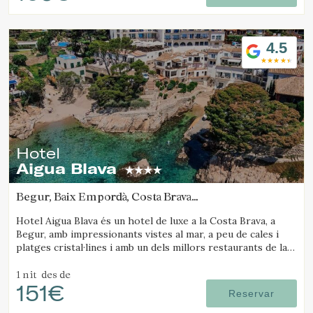
4.5
Hotel
Aigua Blava
Begur, Baix Empordà, Costa Brava
(18.627293948419km de Platja d'Aro)
Hotel Aigua Blava és un hotel de luxe a la Costa Brava, a
Begur, amb impressionants vistes al mar, a peu de cales i
platges cristal·lines i amb un dels millors restaurants de la
Costa Brava.
1 nit
des de
151€
Reservar