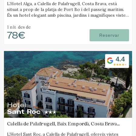
L’Hotel Alga, a Calella de Palafrugell, Costa Brava, està
situat a prop de la platja de Port Bo i del passeig marítim.
És un hotel elegant amb piscina, jardins i magnífiques vistes
al mar.
1 nit
des de
78€
Reservar
4.4
Hotel
Sant Roc
Calella de Palafrugell, Baix Empordà, Costa Brava
(12.511918134739km de Platja d'Aro)
L'Hotel Sant Roc, a Calella de Palafrugell, ofereix vistes