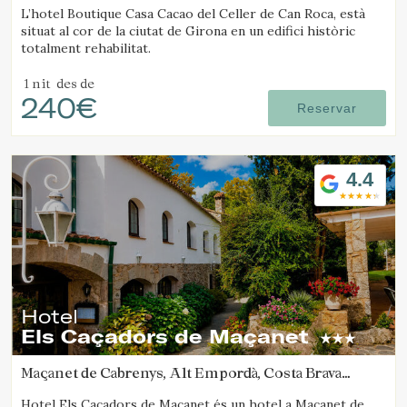
L’hotel Boutique Casa Cacao del Celler de Can Roca, està
situat al cor de la ciutat de Girona en un edifici històric
totalment rehabilitat.
1 nit
des de
240€
Reservar
4.4
Hotel
Els Caçadors de Maçanet
Maçanet de Cabrenys, Alt Empordà, Costa Brava
(30.004046492756km de Santa Pau)
Hotel Els Caçadors de Maçanet és un hotel a Maçanet de