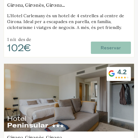
Girona, Gironès, Girona
(29.0320174159km de Santa Pau)
L’Hotel Carlemany és un hotel de 4 estrelles al centre de
Girona. Ideal per a escapades en parella, en família,
cicloturisme i viatges de negocis. A més, és pet friendly.
1 nit
des de
102€
Reservar
4.2
Hotel
Peninsular
Girona, Gironès, Girona