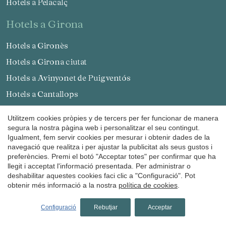
Hotels a Pelacalç
hotels a Girona
Hotels a Gironès
Hotels a Girona ciutat
Hotels a Avinyonet de Puigventós
Hotels a Cantallops
Hotels a Madremanya
Utilitzem cookies pròpies y de tercers per fer funcionar de manera
Hotels a Maçanet de Cabrenys
segura la nostra pàgina web i personalitzar el seu contingut.
Igualment, fem servir cookies per mesurar i obtenir dades de la
Hotels a Pont de Molins
navegació que realitza i per ajustar la publicitat als seus gustos i
preferències. Premi el botó "Acceptar totes" per confirmar que ha
Hotels a Lloret de Mar
llegit i acceptat l'informació presentada. Per administrar o
Hotels a Navata
deshabilitar aquestes cookies faci clic a "Configuració". Pot
obtenir més informació a la nostra
política de cookies
.
Hotels a San Julián de Ramis
Hotels a Garrotxa
Configuració
Rebutjar
Acceptar
Hotels a Olot