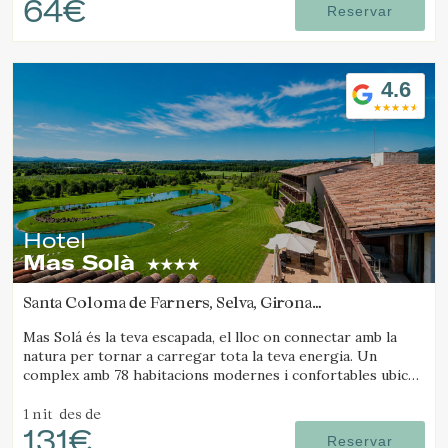
64€
Reservar
4.6
Hotel
Mas Solà
Santa Coloma de Farners, Selva, Girona
(35.641391845864km de Santa Pau)
Mas Solá és la teva escapada, el lloc on connectar amb la
natura per tornar a carregar tota la teva energia. Un
complex amb 78 habitacions modernes i confortables ubicat
en un ampli entorn natural.
1 nit
des de
131€
Reservar