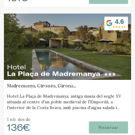
4.6
Hotel
La Plaça de Madremanya
Madremanya, Gironès, Girona
(37.303586204688km de Santa Pau)
Hotel La Plaça de Madremanya, antiga masia del segle XV
situada al centre d'un poble medieval de l'Empordà, a
l'interior de la Costa Brava, amb piscina d'aigua salada i
habitacions amb llar de foc.
1 nit
des de
136€
Reservar