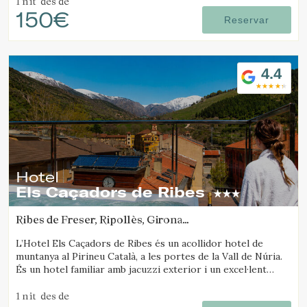
1 nit
des de
150€
Reservar
4.4
Hotel
Els Caçadors de Ribes
Ribes de Freser, Ripollès, Girona
(36.465479130392km de Santa Pau)
L’Hotel Els Caçadors de Ribes és un acollidor hotel de
muntanya al Pirineu Català, a les portes de la Vall de Núria.
És un hotel familiar amb jacuzzi exterior i un excel·lent
restaurant.
1 nit
des de