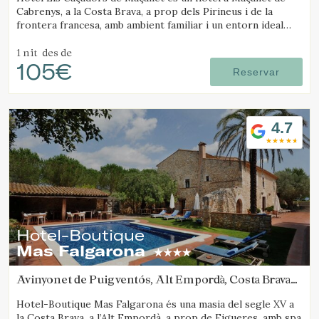
Cabrenys, a la Costa Brava, a prop dels Pirineus i de la
frontera francesa, amb ambient familiar i un entorn ideal
per a senderisme i excursions.
1 nit
des de
105€
Reservar
4.7
Hotel-Boutique
Mas Falgarona
Avinyonet de Puigventós, Alt Empordà, Costa Brava
(30.611479800615km de Santa Pau)
Hotel-Boutique Mas Falgarona és una masia del segle XV a
la Costa Brava, a l’Alt Empordà, a prop de Figueres, amb spa