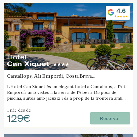
piscina climatitzada, restaurant propi, pista de petanca,
zona chill-out, serveis de massatge i ioga, lloguer de
4.6
bicicletes i instal·lacions especialitzades per a ciclistes.
Hotel
Can Xiquet
Cantallops, Alt Empordà, Costa Brava
(41.592081481989km de Santa Pau)
L’Hotel Can Xiquet és un elegant hotel a Cantallops, a l’Alt
Empordà, amb vistes a la serra de l’Albera. Disposa de
piscina, suites amb jacuzzi i és a prop de la frontera amb
França.
1 nit
des de
129€
Reservar