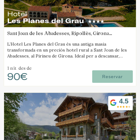
informació sobre les preferències i les eleccions personals
de l'usuari a través de l'observació continuada dels seus
Hotel
hàbits de navegació. Gràcies a elles, podem conèixer els
hàbits de navegació al lloc web i mostrar publicitat
Les Planes del Grau
relacionada amb el perfil de navegació de l'usuari.
Sant Joan de les Abadesses, Ripollès, Girona
(22.242398995217km de Santa Pau)
L’Hotel Les Planes del Grau és una antiga masia
transformada en un preciós hotel rural a Sant Joan de les
Abadesses, al Pirineu de Girona. Ideal per a descansar,
passejar i fer excursions a cavall.
1 nit
des de
90€
Reservar
4.5