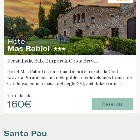
Hotel
Mas Rabiol
Peratallada, Baix Empordà, Costa Brava
(47.830672278615km de Santa Pau)
Hotel Mas Rabiol és un romàntic hotel rural a la Costa
Brava, a Peratallada, un dels pobles medievals més bonics de
Catalunya, en una masia del segle XVI, amb bike room,
amplis jardins i piscina.
1 nit
des de
160€
Reservar
Santa Pau