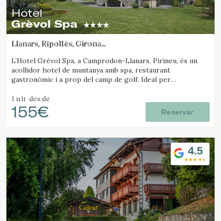
Hotel
Grèvol Spa
Llanars, Ripollès, Girona
(25.562344869091km de Santa Pau)
L’Hotel Grèvol Spa, a Camprodon-Llanars, Pirineu, és un
acollidor hotel de muntanya amb spa, restaurant
gastronòmic i a prop del camp de golf. Ideal per
desconnectar en parella o en família.
1 nit
des de
155€
Reservar
4.5