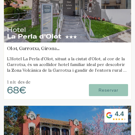
Hotel
La Perla d'Olot
Olot, Garrotxa, Girona
(7.1786776911423km de Santa Pau)
L’Hotel La Perla d’Olot, situat a la ciutat d’Olot, al cor de la
Garrotxa, és un acollidor hotel familiar ideal per descobrir
la Zona Volcànica de la Garrotxa i gaudir de l’entorn rural de
la comarca.
1 nit
des de
68€
Reservar
4.4