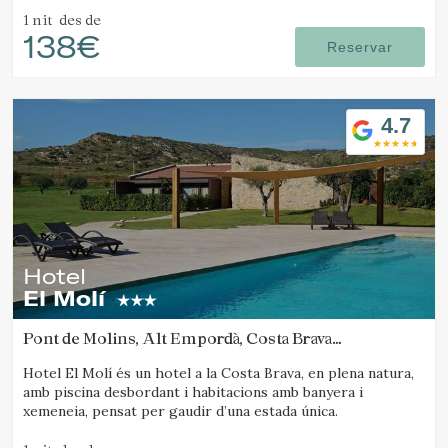
1 nit
des de
138€
Reservar
4.7
Hotel
El Molí
Pont de Molins, Alt Empordà, Costa Brava
(33.493178818865km de Santa Pau)
Hotel El Molí és un hotel a la Costa Brava, en plena natura,
amb piscina desbordant i habitacions amb banyera i
xemeneia, pensat per gaudir d’una estada única.