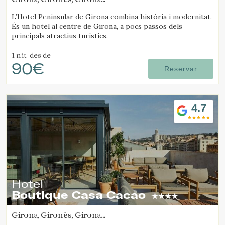
(28.82348040417km de Santa Pau)
L’Hotel Peninsular de Girona combina història i modernitat.
És un hotel al centre de Girona, a pocs passos dels
principals atractius turístics.
1 nit
des de
90€
Reservar
4.7
Hotel
Boutique Casa Cacao
Girona, Gironès, Girona
(28.913041136788km de Santa Pau)