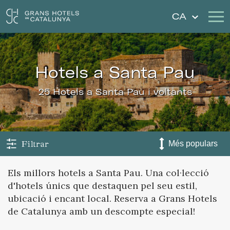
CA
Els Nostres Hotels
Escapades
hotels a Santa Pau
Casaments
Xecs Regal
25 Hotels a Santa Pau i voltants
Descobreix Catalunya
Contacte
La meva reserva
Filtrar
Els millors hotels a Santa Pau. Una col·lecció
d'hotels únics que destaquen pel seu estil,
Inicia sessió
Crear compte
ubicació i encant local. Reserva a Grans Hotels
de Catalunya amb un descompte especial!