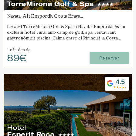
TorreMirona Golf & Spa
Navata, Alt Empordà, Costa Brava
(26.289061233192km de Santa Pau)
L’Hotel TorreMirona Golf & Spa, a Navata, Empordà, és un
exclusiu hotel rural amb camp de golf, spa, restaurant
gastronòmic i piscina. Calma entre el Pirineu i la Costa
Brava.
1 nit
des de
89€
Reservar
4.5
Hotel
Esperit Roca