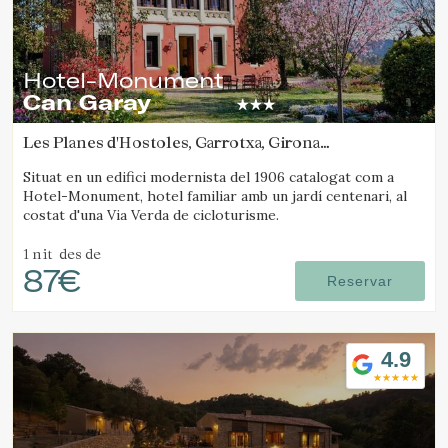
Hotel-Monument
Can Garay
Les Planes d'Hostoles, Garrotxa, Girona
(11.282411373625km de Santa Pau)
Situat en un edifici modernista del 1906 catalogat com a
Hotel-Monument, hotel familiar amb un jardí centenari, al
costat d'una Via Verda de cicloturisme.
1 nit
des de
87€
Reservar
4.9
Modificar cookies