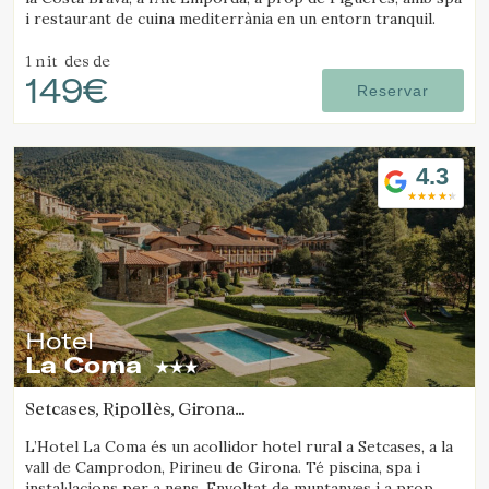
i restaurant de cuina mediterrània en un entorn tranquil.
1 nit
des de
149€
Reservar
4.3
Hotel
La Coma
Setcases, Ripollès, Girona
Gestionar la meva reserva
(32.435793272644km de Santa Pau)
L’Hotel La Coma és un acollidor hotel rural a Setcases, a la
vall de Camprodon, Pirineu de Girona. Té piscina, spa i
instal·lacions per a nens. Envoltat de muntanyes i a prop