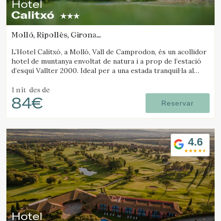
Hotel
Calitxó
Molló, Ripollès, Girona
(24.84214569265km de Santa Pau)
L’Hotel Calitxó, a Molló, Vall de Camprodon, és un acollidor
hotel de muntanya envoltat de natura i a prop de l’estació
d’esquí Vallter 2000. Ideal per a una estada tranquil·la al
Pirineu de Girona.
1 nit
des de
84€
Reservar
4.6
Hotel