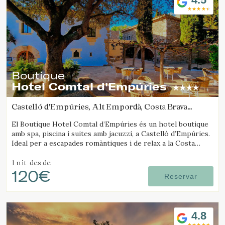
Boutique
Hotel Comtal d'Empúries
Castelló d'Empúries, Alt Empordà, Costa Brava
(43.624088465578km de Santa Pau)
El Boutique Hotel Comtal d’Empúries és un hotel boutique
amb spa, piscina i suites amb jacuzzi, a Castelló d’Empúries.
Ideal per a escapades romàntiques i de relax a la Costa
Brava.
1 nit
des de
120€
Reservar
4.8