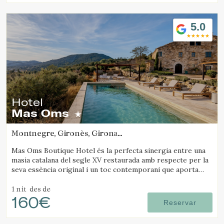
5.0
Hotel
Mas Oms
Montnegre, Gironès, Girona
(37.69126713941km de Santa Pau)
Mas Oms Boutique Hotel és la perfecta sinergia entre una
masia catalana del segle XV restaurada amb respecte per la
seva essència original i un toc contemporani que aporta
confort, elegància i exclusivitat. Situat al cor del Parc
Natural de les Gavarres, aquest hotel rural amb encant
1 nit
des de
160€
ofereix calma absoluta i vistes espectaculars, garantint una
Reservar
estada en plena connexió amb la natura a la Costa Brava.
L’hotel disposa de 6 habitacions decorades amb cura,