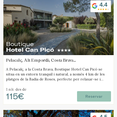
4.4
Boutique
Hotel Can Picó
Pelacalç, Alt Empordà, Costa Brava
(41.945788454017km de Santa Pau)
A Pelacalç, a la Costa Brava, Boutique Hotel Can Picó se
situa en un entorn tranquil i natural, a només 4 km de les
platges de la Badia de Roses, perfecte per relaxar-se i
desconnectar.
1 nit
des de
115€
Reservar
4.5