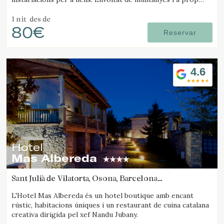
d’una estació d’esquí.
1 nit
des de
Verificar localitzador
80€
Reservar
4.6
Hotel
Mas Albereda
Sant Julià de Vilatorta, Osona, Barcelona
(32.147503307145km de Santa Pau)
L'Hotel Mas Albereda és un hotel boutique amb encant
rústic, habitacions úniques i un restaurant de cuina catalana
creativa dirigida pel xef Nandu Jubany.