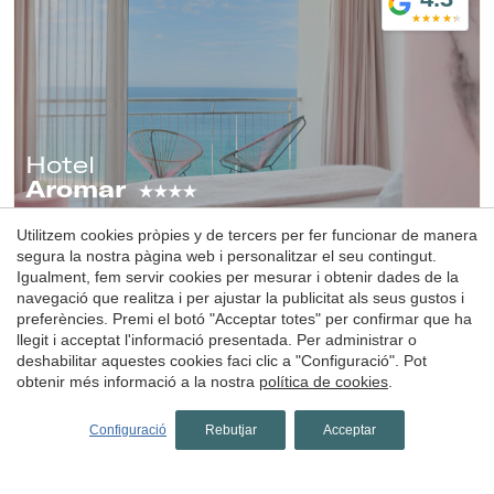
Hotel
Aromar
Platja d'Aro, Baix Empordà, Costa Brava
Utilitzem cookies pròpies y de tercers per fer funcionar de manera
(49.956168380079km de Arenys de mar)
segura la nostra pàgina web i personalitzar el seu contingut.
Hotel Aromar és un elegant hotel a Platja d’Aro, a la Costa
Igualment, fem servir cookies per mesurar i obtenir dades de la
Brava, situat al passeig marítim, amb fantàstiques vistes al
navegació que realitza i per ajustar la publicitat als seus gustos i
mar i un entorn ideal per a una escapada romàntica en
preferències. Premi el botó "Acceptar totes" per confirmar que ha
parella.
llegit i acceptat l'informació presentada. Per administrar o
1 nit
des de
deshabilitar aquestes cookies faci clic a "Configuració". Pot
72€
obtenir més informació a la nostra
política de cookies
.
Reservar
Configuració
Rebutjar
Acceptar