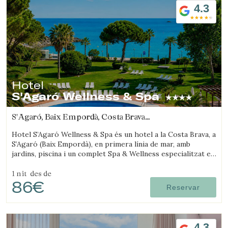
4.3
Hotel
S'Agaró Wellness & Spa
S'Agaró, Baix Empordà, Costa Brava
(47.928819393124km de Arenys de mar)
Hotel S’Agaró Wellness & Spa és un hotel a la Costa Brava, a
S’Agaró (Baix Empordà), en primera línia de mar, amb
Guardar configuració
Acceptar totes
jardins, piscina i un complet Spa & Wellness especialitzat en
benestar.
1 nit
des de
86€
Reservar
4.3