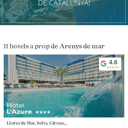
11 hotels a prop de
Arenys de mar
4.6
Hotel
L'Azure
Lloret de Mar, Selva, Girona
(27.542751509189km de Arenys de mar)