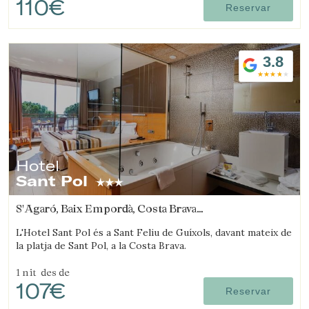
110€
Reservar
3.8
Hotel
Sant Pol
S'Agaró, Baix Empordà, Costa Brava
(47.43297879629km de Arenys de mar)
L'Hotel Sant Pol és a Sant Feliu de Guíxols, davant mateix de
la platja de Sant Pol, a la Costa Brava.
1 nit
des de
107€
Reservar