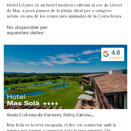
Hotel L’Azure és un hotel modern i vibrant al cor de Lloret
de Mar, a pocs passos de la platja, ideal per a viatgers
actius, en una de les zones més animades de la Costa Brava.
No disponible per
aquestes dates
4.6
Hotel
Mas Solà
Santa Coloma de Farners, Selva, Girona
(31.945194574733km de Arenys de mar)
Mas Solá és la teva escapada, el lloc on connectar amb la
natura per tornar a carregar tota la teva energia. Un