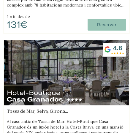
complex amb 78 habitacions modernes i confortables ubicat
en un ampli entorn natural.
1 nit
des de
131€
Reservar
4.8
Hotel-Boutique
Casa Granados
Tossa de Mar, Selva, Girona
(35.102668880465km de Arenys de mar)
Al casc antic de Tossa de Mar, Hotel-Boutique Casa
Granados és un luxós hotel a la Costa Brava, en una mansió
del segle XIX, amb piscina, zona wellness i restaurant de