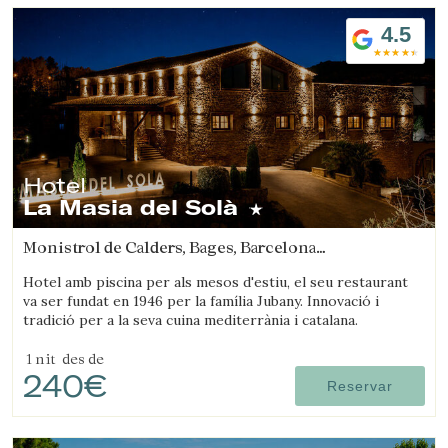
4.5
Hotel
La Masia del Solà
Monistrol de Calders, Bages, Barcelona
(48.892270039323km de Arenys de mar)
Hotel amb piscina per als mesos d'estiu, el seu restaurant
va ser fundat en 1946 per la família Jubany. Innovació i
tradició per a la seva cuina mediterrània i catalana.
1 nit
des de
240€
Reservar