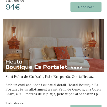
1 nit
des de
94€
Reservar
Hostal
Boutique Es Portalet
Sant Feliu de Guíxols, Baix Empordà, Costa Brava
(46.014834377406km de Arenys de mar)
Amb un estil acollidor i cuidat al detall, Hostal Boutique Es
Portalet és un allotjament a Sant Feliu de Guíxols, a la Costa
Brava, a 200 metres de la platja, pensat per al benestar i pet
friendly.
1 nit
des de