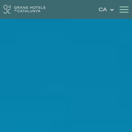
CA
Els Nostres Hotels
Escapades
Casaments
Xecs Regal
Descobreix Catalunya
Contacte
La meva reserva
Inicia sessió
Crear compte