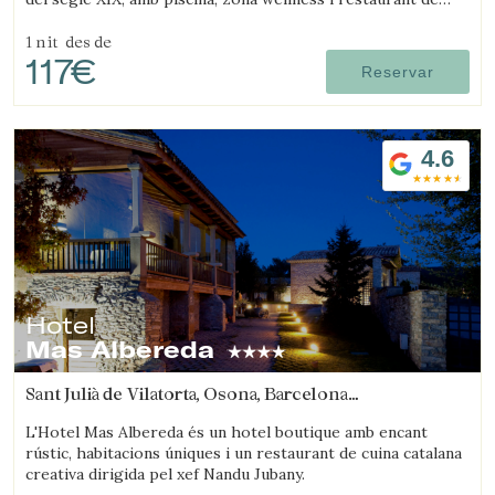
cuina contemporània.
1 nit
des de
117€
Reservar
4.6
Hotel
Mas Albereda
Sant Julià de Vilatorta, Osona, Barcelona
(42.707998902245km de Arenys de mar)
L'Hotel Mas Albereda és un hotel boutique amb encant
rústic, habitacions úniques i un restaurant de cuina catalana
creativa dirigida pel xef Nandu Jubany.