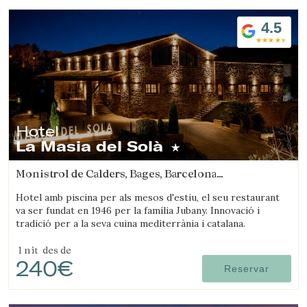
4.5
Hotel
La Masia del Solà
Monistrol de Calders, Bages, Barcelona
(12.843404201372km de Sant Joan d'Oló)
Hotel amb piscina per als mesos d'estiu, el seu restaurant
va ser fundat en 1946 per la família Jubany. Innovació i
tradició per a la seva cuina mediterrània i catalana.
1 nit
des de
240€
Reservar