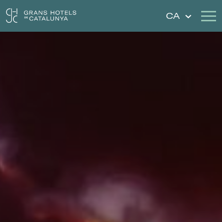
CA
Els Nostres Hotels
Escapades
Casaments
Xecs Regal
Descobreix Catalunya
Contacte
La meva reserva
Inicia sessió
Crear compte