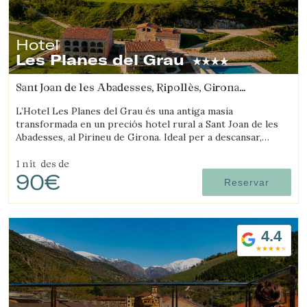
Hotel
Les Planes del Grau
Sant Joan de les Abadesses, Ripollès, Girona
(47.848151180731km de Sant Joan d'Oló)
L’Hotel Les Planes del Grau és una antiga masia
transformada en un preciós hotel rural a Sant Joan de les
Abadesses, al Pirineu de Girona. Ideal per a descansar,
passejar i fer excursions a cavall.
1 nit
des de
90€
Reservar
4.4