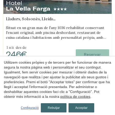
Hotel
La Vella Farga
Lladurs, Solsonès, Lleida
(48.213126997546km de Sant Joan d'Oló)
Situat en un gran mas de l'any 1036 rehabilitat conservant
l'encant original, amb piscina desbordant, restaurant de
cuina catalana i habitacions amb personalitat pròpia, amb
tot el confort d'un hotel de luxe.
1 nit
des de
246€
Reservar
Utilitzem cookies pròpies y de tercers per fer funcionar de manera
segura la nostra pàgina web i personalitzar el seu contingut.
Igualment, fem servir cookies per mesurar i obtenir dades de la
navegació que realitza i per ajustar la publicitat als seus gustos i
preferències. Premi el botó "Acceptar totes" per confirmar que ha
llegit i acceptat l'informació presentada. Per administrar o
deshabilitar aquestes cookies faci clic a "Configuració". Pot
obtenir més informació a la nostra
política de cookies
.
Configuració
Rebutjar
Acceptar