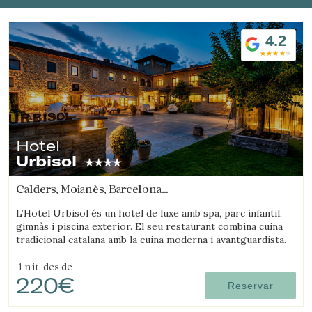
4.2
Gestionar la meva reserva
Hotel
Urbisol
Calders, Moianès, Barcelona
Verificar localitzador
(7.9609952579659km de Sant Joan d'Oló)
L’Hotel Urbisol és un hotel de luxe amb spa, parc infantil,
gimnàs i piscina exterior. El seu restaurant combina cuina
tradicional catalana amb la cuina moderna i avantguardista.
1 nit
des de
220€
Reservar