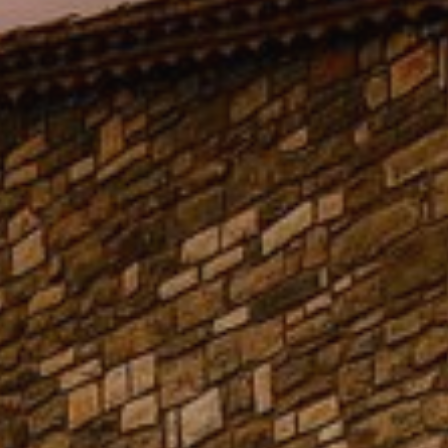
Modificar cookies
Tècniques i funcionals
Sempre activades
Aquest lloc web utilitza cookies pròpies per recopilar
informació amb la finalitat de millorar els nostres serveis.
Si continua navegant, suposa l'acceptació de la instal·lació
de les mateixes. L'usuari té la possibilitat de configurar el
navegador podent, si així ho desitja, impedir que siguin
instal·lades al disc dur, encara que haurà de tenir en
compte que aquesta acció podrà ocasionar dificultats de
navegació de la pàgina web.