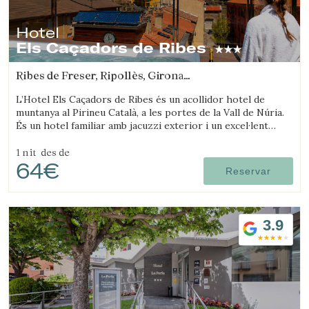
Hotel
Els Caçadors de Ribes
Ribes de Freser, Ripollès, Girona
(49.71166364462km de Sant Joan d'Oló)
L’Hotel Els Caçadors de Ribes és un acollidor hotel de
muntanya al Pirineu Català, a les portes de la Vall de Núria.
És un hotel familiar amb jacuzzi exterior i un excel·lent
restaurant.
1 nit
des de
64€
Reservar
3.9