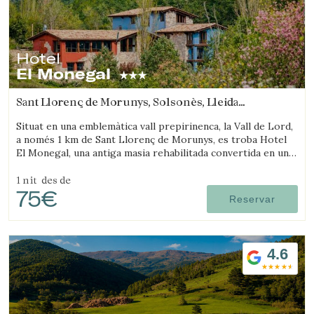
Hotel
El Monegal
Sant Llorenç de Morunys, Solsonès, Lleida
(46.827673994931km de Sant Joan d'Oló)
Situat en una emblemàtica vall prepirinenca, la Vall de Lord,
a només 1 km de Sant Llorenç de Morunys, es troba Hotel
El Monegal, una antiga masia rehabilitada convertida en un
fantàstic hotel de muntanya.
1 nit
des de
75€
Reservar
4.6