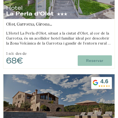
Hotel
La Perla d'Olot
Olot, Garrotxa, Girona
(49.017505454782km de Sant Joan d'Oló)
L’Hotel La Perla d’Olot, situat a la ciutat d’Olot, al cor de la
Garrotxa, és un acollidor hotel familiar ideal per descobrir
la Zona Volcànica de la Garrotxa i gaudir de l’entorn rural de
la comarca.
1 nit
des de
68€
Reservar
4.6
Guardar configuració
Acceptar totes