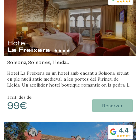
Hotel
La Freixera
Solsona, Solsonès, Lleida
(45.047699833212km de Sant Joan d'Oló)
Hotel La Freixera és un hotel amb encant a Solsona, situat
en ple nucli antic medieval, a les portes del Pirineu de
Lleida. Un acollidor hotel boutique romàntic on la pedra, la
fusta i la història creen una atmosfera única, amb
habitacions que disposen de banyera o llar de foc.
1 nit
des de
99€
Reservar
4.4