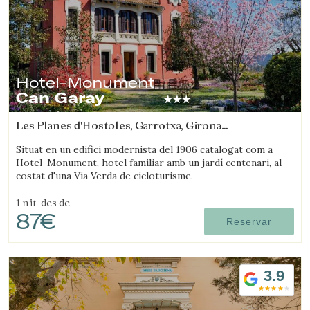
Hotel-Monument
Can Garay
Les Planes d'Hostoles, Garrotxa, Girona
(46.404807885769km de Sant Joan d'Oló)
Situat en un edifici modernista del 1906 catalogat com a
Hotel-Monument, hotel familiar amb un jardí centenari, al
costat d'una Via Verda de cicloturisme.
1 nit
des de
87€
Reservar
3.9