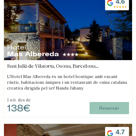
4.6
Hotel
Mas Albereda
Sant Julià de Vilatorta, Osona, Barcelona
(24.6020689201km de Sant Joan d'Oló)
L'Hotel Mas Albereda és un hotel boutique amb encant
rústic, habitacions úniques i un restaurant de cuina catalana
creativa dirigida pel xef Nandu Jubany.
1 nit
des de
138€
Reservar
4.7