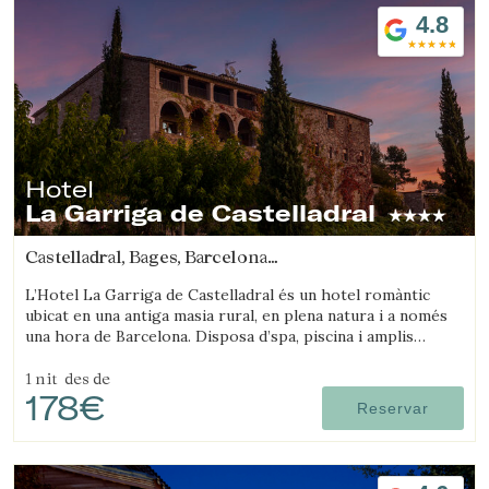
4.8
Hotel
La Garriga de Castelladral
Castelladral, Bages, Barcelona
(22.736835703559km de Sant Joan d'Oló)
L’Hotel La Garriga de Castelladral és un hotel romàntic
ubicat en una antiga masia rural, en plena natura i a només
una hora de Barcelona. Disposa d’spa, piscina i amplis
jardins.
1 nit
des de
178€
Reservar