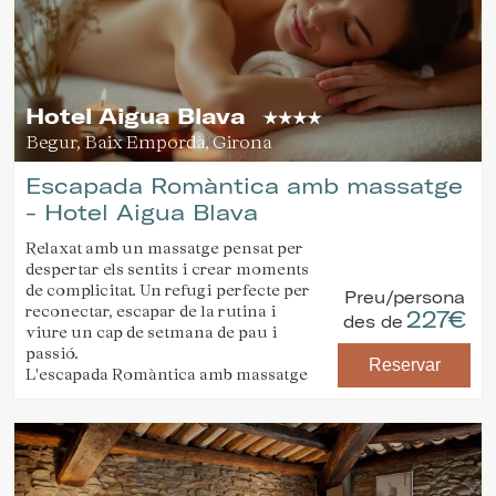
Hotel Aigua Blava
Gestionar la meva reserva
Begur, Baix Empordà, Girona
Escapada Romàntica amb massatge
- Hotel Aigua Blava
Verificar localitzador
Relaxat amb un massatge pensat per
despertar els sentits i crear moments
de complicitat. Un refugi perfecte per
Preu/persona
reconectar, escapar de la rutina i
227€
des de
viure un cap de setmana de pau i
passió.
Reservar
L'escapada Romàntica amb massatge
inclou:
Allotjament i esmorzar per a dues
persones.
Un sopar gastronòmic de temporada
per a dues persones (begudes