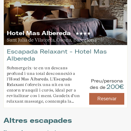
incloses).
Una ampolla de cava i obsequi de
benvinguda a l'habitació.
Un massatge ritual d'aromateràpia
relax en parella de 60 minuts.
Hotel Mas Albereda
Sant Julià de Vilatorta, Osona, Barcelona
Escapada Relaxant - Hotel Mas
Albereda
Submergeix-te en un descans
profund i una total desconnexió a
l'
Hotel Mas Albareda
. L'
Escapada
Preu/persona
Relaxant
t'ofereix una nit en un
200€
des de
entorn tranquil i curós, ideal per a
revitalitzar cos i ment. Gaudeix d'un
Reservar
relaxant massatge, contempla la
bellesa natural que t'envolta i escapa
El paquet inclou:
de l'enrenou diari mentre et
Una nit d'allotjament en el tipus
submergeixes en la tranquil·litat
d'habitació desitjada
Altres escapades
d'aquest exclusiu refugi.
Un massatge relaxant o
descontracturant (40 mins per