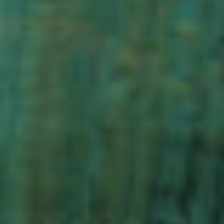
Marketing i publicitat
Aquestes cookies són utilitzades per emmagatzemar
informació sobre les preferències i les eleccions personals
de l'usuari a través de l'observació continuada dels seus
hàbits de navegació. Gràcies a elles, podem conèixer els
hàbits de navegació al lloc web i mostrar publicitat
relacionada amb el perfil de navegació de l'usuari.