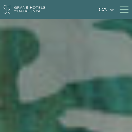
CA
Els Nostres Hotels
Escapades
Casaments
Xecs Regal
Descobreix Catalunya
Contacte
La meva reserva
Inicia sessió
Crear compte