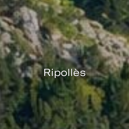
Permeten fer el seguiment i l'anàlisi del comportament
dels usuaris d'aquest lloc web. La informació recollida
mitjançant aquest tipus de cookies s'utilitza en el
mesurament de l'activitat del web per a l'elaboració de
perfils de navegació dels usuaris per introduir millores en
funció de l'anàlisi de les dades d'ús que fan els usuaris del
servei. Permeten desar la informació de preferència de
l'usuari per millorar la qualitat dels nostres serveis i oferir
una millor experiència a través de productes recomanats.
Marketing i publicitat
Aquestes cookies són utilitzades per emmagatzemar
Ripollès
informació sobre les preferències i les eleccions personals
de l'usuari a través de l'observació continuada dels seus
hàbits de navegació. Gràcies a elles, podem conèixer els
hàbits de navegació al lloc web i mostrar publicitat
relacionada amb el perfil de navegació de l'usuari.