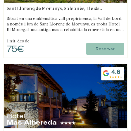
Sant Llorenç de Morunys, Solsonès, Lleida
(43.231204200715km de Ripollès)
Situat en una emblemàtica vall prepirinenca, la Vall de Lord,
a només 1 km de Sant Llorenç de Morunys, es troba Hotel
El Monegal, una antiga masia rehabilitada convertida en un
fantàstic hotel de muntanya.
1 nit
des de
75€
Reservar
4.6
Hotel
Mas Albereda