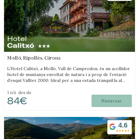
Hotel
Calitxó
Molló, Ripollès, Girona
L’Hotel Calitxó, a Molló, Vall de Camprodon, és un acollidor
hotel de muntanya envoltat de natura i a prop de l’estació
d’esquí Vallter 2000. Ideal per a una estada tranquil·la al
Pirineu de Girona.
1 nit
des de
84€
Reservar
4.6