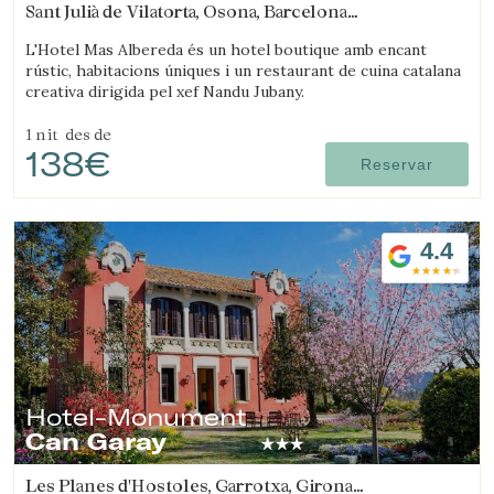
Sant Julià de Vilatorta, Osona, Barcelona
(43.161057272208km de Ripollès)
L'Hotel Mas Albereda és un hotel boutique amb encant
rústic, habitacions úniques i un restaurant de cuina catalana
creativa dirigida pel xef Nandu Jubany.
1 nit
des de
138€
Reservar
4.4
Hotel-Monument
Can Garay
Guardar configuració
Acceptar totes
Les Planes d'Hostoles, Garrotxa, Girona