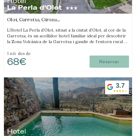
Hotel
La Perla d'Olot
Olot, Garrotxa, Girona
(33.669797182144km de Ripollès)
L’Hotel La Perla d’Olot, situat a la ciutat d’Olot, al cor de la
Garrotxa, és un acollidor hotel familiar ideal per descobrir
la Zona Volcànica de la Garrotxa i gaudir de l’entorn rural de
la comarca.
1 nit
des de
68€
Reservar
3.7
Hotel