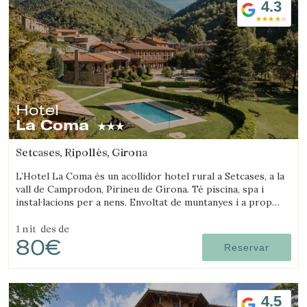
4.3
Verificar localitzador
Hotel
La Coma
Setcases, Ripollès, Girona
L’Hotel La Coma és un acollidor hotel rural a Setcases, a la
vall de Camprodon, Pirineu de Girona. Té piscina, spa i
instal·lacions per a nens. Envoltat de muntanyes i a prop
d’una estació d’esquí.
1 nit
des de
80€
Reservar
4.5