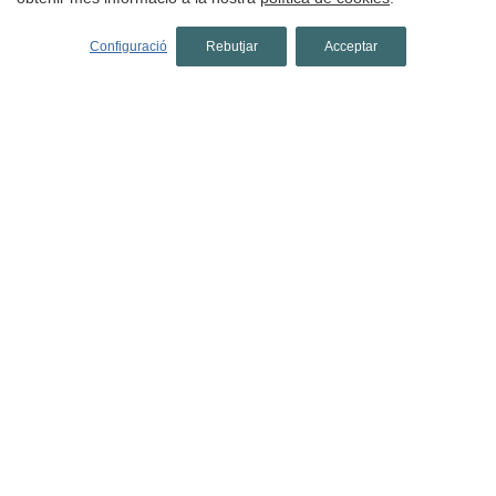
Configuració
Rebutjar
Acceptar
hotels a la Costa Brava
Hotels a Baix Empordà
Hotels a Begur
Hotels a Calella de Palafrugell
Hotels a Llafranc
Hotels a Platja d'Aro
Hotels a Palamós
Hotels a S'Agaró
Hotels a Pals
Hotels a Peratallada
Hotels a Sant Antoni de Calonge
Hotels a L'Estartit