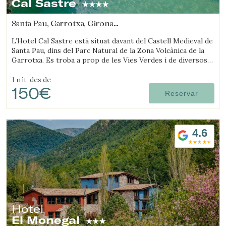
Cal Sastre
Santa Pau, Garrotxa, Girona
(41.910862526114km de Ripollès)
L’Hotel Cal Sastre està situat davant del Castell Medieval de
Santa Pau, dins del Parc Natural de la Zona Volcànica de la
Garrotxa. Es troba a prop de les Vies Verdes i de diversos
gorgs.
1 nit
des de
150€
Reservar
4.6
Hotel
El Monegal