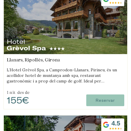
Hotel
Grèvol Spa
Llanars, Ripollès, Girona
L’Hotel Grèvol Spa, a Camprodon-Llanars, Pirineu, és un
acollidor hotel de muntanya amb spa, restaurant
gastronòmic i a prop del camp de golf. Ideal per
desconnectar en parella o en família.
1 nit
des de
155€
Reservar
4.5