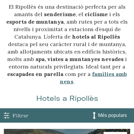
El Ripollès és una destinació perfecta per als
amants del
senderisme
, el
ciclisme
i els
esports de muntanya
, amb rutes per a tots els
nivells i proximitat a estacions d’esquí de
Catalunya. L’oferta de
hotels al Ripollès
destaca pel seu caràcter rural i de muntanya,
amb allotjaments ubicats en edificis històrics,
molts amb
spa, vistes a muntanyes nevades
i
entorns naturals privilegiats. Ideal tant per a
escapades en parella
com per a
famílies amb
nens
.
Hotels a Ripollès
Filtrar
Gestionar la meva reserva