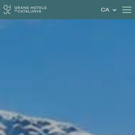
CA
Els Nostres Hotels
Escapades
Casaments
Xecs Regal
Descobreix Catalunya
Contacte
La meva reserva
Inicia sessió
Crear compte