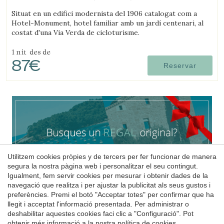
(44.271955015621km de Ripollès)
Situat en un edifici modernista del 1906 catalogat com a
Hotel-Monument, hotel familiar amb un jardí centenari, al
costat d'una Via Verda de cicloturisme.
1 nit
des de
87€
Reservar
Utilitzem cookies pròpies y de tercers per fer funcionar de manera
segura la nostra pàgina web i personalitzar el seu contingut.
Igualment, fem servir cookies per mesurar i obtenir dades de la
navegació que realitza i per ajustar la publicitat als seus gustos i
preferències. Premi el botó "Acceptar totes" per confirmar que ha
llegit i acceptat l'informació presentada. Per administrar o
deshabilitar aquestes cookies faci clic a "Configuració". Pot
obtenir més informació a la nostra
política de cookies
.