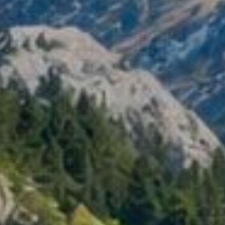
Modificar cookies
Tècniques i funcionals
Sempre activades
Aquest lloc web utilitza cookies pròpies per recopilar
informació amb la finalitat de millorar els nostres serveis.
Si continua navegant, suposa l'acceptació de la instal·lació
de les mateixes. L'usuari té la possibilitat de configurar el
navegador podent, si així ho desitja, impedir que siguin
instal·lades al disc dur, encara que haurà de tenir en
compte que aquesta acció podrà ocasionar dificultats de
navegació de la pàgina web.
Analítiques i personalització