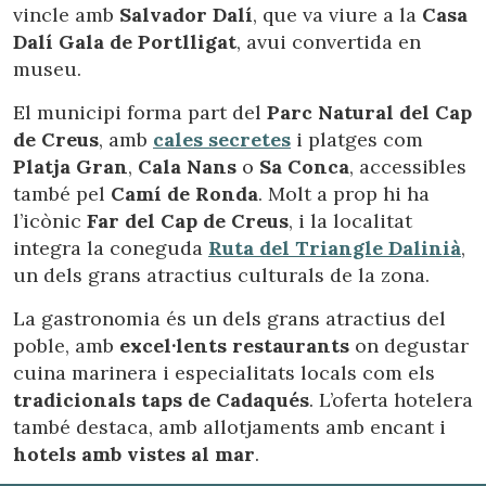
Aquestes cookies són utilitzades per emmagatzemar
vincle amb
Salvador Dalí
, que va viure a la
Casa
informació sobre les preferències i les eleccions personals
Dalí Gala de Portlligat
, avui convertida en
de l'usuari a través de l'observació continuada dels seus
hàbits de navegació. Gràcies a elles, podem conèixer els
museu.
hàbits de navegació al lloc web i mostrar publicitat
relacionada amb el perfil de navegació de l'usuari.
El municipi forma part del
Parc Natural del Cap
de Creus
, amb
cales secretes
i platges com
Platja Gran
,
Cala Nans
o
Sa Conca
, accessibles
també pel
Camí de Ronda
. Molt a prop hi ha
l’icònic
Far del Cap de Creus
, i la localitat
integra la coneguda
Ruta del Triangle Dalinià
,
un dels grans atractius culturals de la zona.
La gastronomia és un dels grans atractius del
poble, amb
excel·lents restaurants
on degustar
cuina marinera i especialitats locals com els
tradicionals taps de Cadaqués
. L’oferta hotelera
també destaca, amb allotjaments amb encant i
hotels amb vistes al mar
.