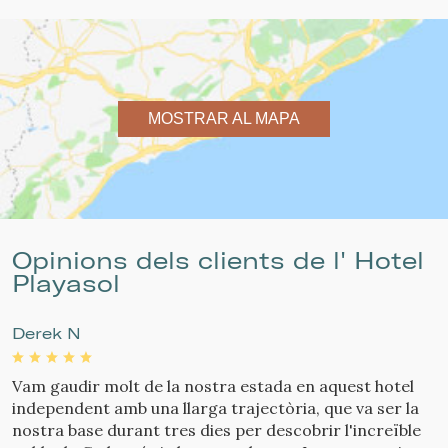
MOSTRAR AL MAPA
Opinions dels clients de l' Hotel
Playasol
Derek N
Vam gaudir molt de la nostra estada en aquest hotel
H
independent amb una llarga trajectòria, que va ser la
d
nostra base durant tres dies per descobrir l'increïble
t