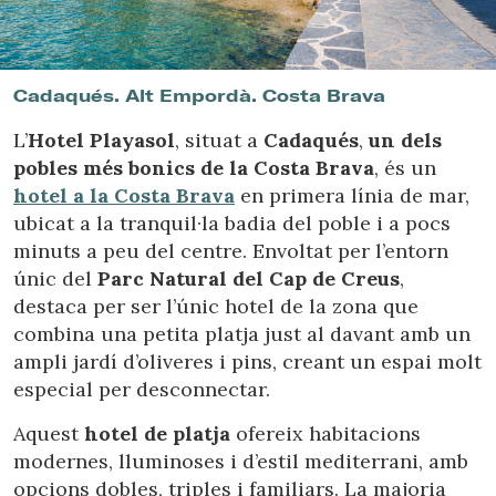
Ubicació/nom de l'hotel
Cadaqués. Alt Empordà. Costa Brava
L’
Hotel Playasol
, situat a
Cadaqués
,
un dels
pobles més bonics de la Costa Brava
, és un
hotel a la Costa Brava
en primera línia de mar,
ubicat a la tranquil·la badia del poble i a pocs
minuts a peu del centre. Envoltat per l’entorn
únic del
Parc Natural del Cap de Creus
,
destaca per ser l’únic hotel de la zona que
combina una petita platja just al davant amb un
ampli jardí d’oliveres i pins, creant un espai molt
especial per desconnectar.
Aquest
hotel de platja
ofereix habitacions
modernes, lluminoses i d’estil mediterrani, amb
opcions dobles, triples i familiars. La majoria