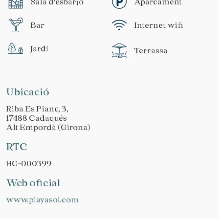
Sala d'esbarjo
Aparcament
Bar
Internet wifi
Jardí
Terrassa
Ubicació
Riba Es Pianc, 3,
17488 Cadaqués
Alt Empordà (Girona)
RTC
HG-000399
Web oficial
www.playasol.com