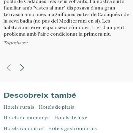
poble de Cadaqués i els seus voltants. La nostra suite
p
familiar amb "vistes al mar" disposava d'una gran
é
terrassa amb unes magnífiques vistes de Cadaqués i de
d
la seva badia (no pas del Mediterrani en si). Les
l
habitacions eren espaioses i còmodes, tret d'un petit
d
problema amb l'aire condicionat la primera nit.
l
s
Tripadvisor
t
G
Descobreix també
Hotels rurals
Hotels de platja
Hotels de muntanya
Hotels de luxe
Hotels romàntics
Hotels gastronòmics