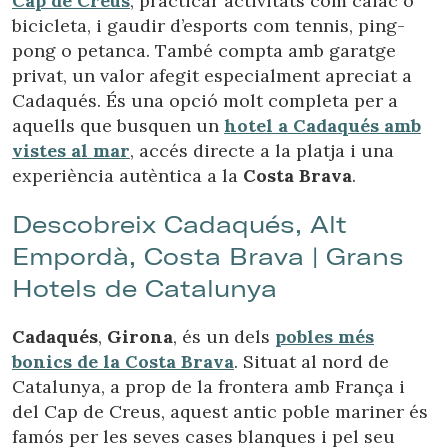
Cap de Creus
, practicar activitats com caiac o
Tècniques i funcionals
Sempre activades
bicicleta, i gaudir d’esports com tennis, ping-
Aquest lloc web utilitza cookies pròpies per recopilar
pong o petanca. També compta amb garatge
informació amb la finalitat de millorar els nostres serveis.
Si continua navegant, suposa l'acceptació de la instal·lació
privat, un valor afegit especialment apreciat a
de les mateixes. L'usuari té la possibilitat de configurar el
Cadaqués. És una opció molt completa per a
navegador podent, si així ho desitja, impedir que siguin
instal·lades al disc dur, encara que haurà de tenir en
aquells que busquen un
hotel a Cadaqués amb
compte que aquesta acció podrà ocasionar dificultats de
vistes al mar
, accés directe a la platja i una
navegació de la pàgina web.
experiència autèntica a la
Costa Brava
.
Analítiques i personalització
Descobreix Cadaqués, Alt
Permeten fer el seguiment i l'anàlisi del comportament
Empordà, Costa Brava | Grans
dels usuaris d'aquest lloc web. La informació recollida
mitjançant aquest tipus de cookies s'utilitza en el
Hotels de Catalunya
mesurament de l'activitat del web per a l'elaboració de
perfils de navegació dels usuaris per introduir millores en
funció de l'anàlisi de les dades d'ús que fan els usuaris del
Cadaqués
,
Girona
, és un dels
pobles més
servei. Permeten desar la informació de preferència de
l'usuari per millorar la qualitat dels nostres serveis i oferir
bonics de la Costa Brava
. Situat al nord de
una millor experiència a través de productes recomanats.
Catalunya, a prop de la frontera amb França i
del Cap de Creus, aquest antic poble mariner és
Marketing i publicitat
famós per les seves cases blanques i pel seu