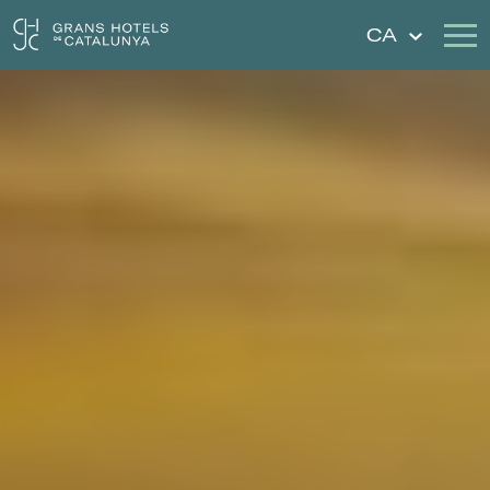
CA
Els Nostres Hotels
Escapades
Casaments
Xecs Regal
Descobreix Catalunya
Contacte
La meva reserva
Inicia sessió
Crear compte