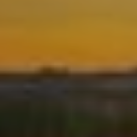
Ubicació/nom de l'hotel
Modificar cookies
Tècniques i funcionals
Sempre activades
Aquest lloc web utilitza cookies pròpies per recopilar
informació amb la finalitat de millorar els nostres serveis.
Si continua navegant, suposa l'acceptació de la instal·lació
de les mateixes. L'usuari té la possibilitat de configurar el
navegador podent, si així ho desitja, impedir que siguin
instal·lades al disc dur, encara que haurà de tenir en