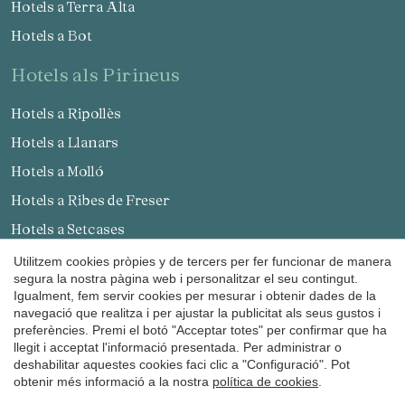
Hotels a Terra Alta
Hotels a Bot
hotels als Pirineus
Hotels a Ripollès
Hotels a Llanars
Hotels a Molló
Hotels a Ribes de Freser
Guardar configuració
Acceptar totes
Hotels a Setcases
Hotels a Sant Joan de les Abadesses
Utilitzem cookies pròpies y de tercers per fer funcionar de manera
segura la nostra pàgina web i personalitzar el seu contingut.
Hotels a Solsonès
Igualment, fem servir cookies per mesurar i obtenir dades de la
navegació que realitza i per ajustar la publicitat als seus gustos i
Hotels a Lladurs
preferències. Premi el botó "Acceptar totes" per confirmar que ha
Hotels a Solsona
llegit i acceptat l'informació presentada. Per administrar o
deshabilitar aquestes cookies faci clic a "Configuració". Pot
Hotels a Sant Llorenç de Morunys
obtenir més informació a la nostra
política de cookies
.
Hotels a Pallars Sobirà