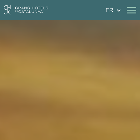
FR
Nos Hôtels
Escapades
Mariages
Chèques Cadeau
Découvrez Catalogne
Contact
Má réservation
Se connecter
Créer un compte