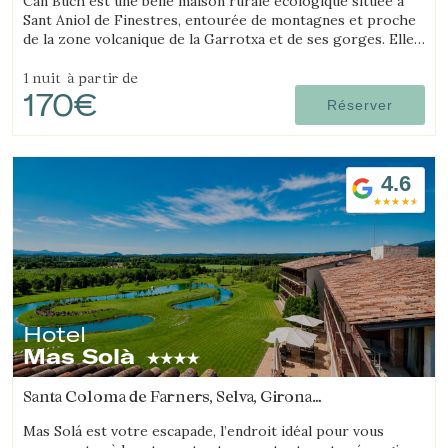
Can Buch est une belle maison rurale écologique située à
Sant Aniol de Finestres, entourée de montagnes et proche
de la zone volcanique de la Garrotxa et de ses gorges. Elle
dispose d’un spa, d’une piscine, d’une ferme avec animaux et
d’un grand jardin.
1 nuit
à partir de
170€
Réserver
4.6
Hotel
Mas Solà
Santa Coloma de Farners, Selva, Girona
(16.378756944881km de Salt)
Mas Solá est votre escapade, l’endroit idéal pour vous