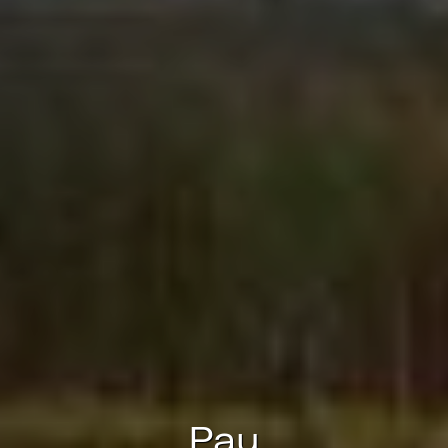
Technique et Fonctionnel
Toujours actif
Ce site Web utilise ses propres cookies pour collecter des
informations afin d'améliorer nos services. Si vous
continuez à naviguer, vous acceptez leur installation.
L'utilisateur a la possibilité de configurer son navigateur,
pouvant, s'il le souhaite, empêcher leur installation sur son
disque dur, même s'il doit garder à l'esprit qu'une telle
action peut entraîner des difficultés de navigation sur le
site.
Analyse et Personnalisation
Ils permettent le suivi et l'analyse du comportement des
utilisateurs de ce site. Les informations collectées via ce
type de cookies sont utilisées pour mesurer l'activité du
Web pour l'élaboration des profils de navigation des
utilisateurs afin d'introduire des améliorations basées sur
l'analyse des données d'utilisation effectuée par les
utilisateurs du service. . Ils nous permettent de
sauvegarder les informations de préférence de l'utilisateur
pour améliorer la qualité de nos services et offrir une
meilleure expérience grâce aux produits recommandés.
Pau