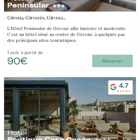
Peninsular
Girona, Gironès, Girona
(2.674774311941km de Salt)
L’Hôtel Peninsular de Gérone allie histoire et modernité.
C’est un hôtel situé au centre de Gérone, à quelques pas
des principaux sites touristiques.
1 nuit
à partir de
90€
Réserver
4.7
Hotel
Boutique Casa Cacao