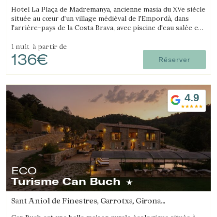
(13.607042316473km de Salt)
Hotel La Plaça de Madremanya, ancienne masia du XVe siècle
située au cœur d'un village médiéval de l'Empordà, dans
l'arrière-pays de la Costa Brava, avec piscine d'eau salée et
chambres avec cheminée.
1 nuit
à partir de
136€
Réserver
4.9
ECO
Turisme Can Buch
Sant Aniol de Finestres, Garrotxa, Girona
(15.316111705626km de Salt)