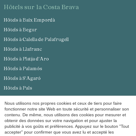
hôtels sur la Costa Brava
Hôtels à Baix Empordà
Hôtels à Begur
Enregistrer les paramètres
Tout accepter
Hôtels à Calella de Palafrugell
Hôtels à Llafranc
Hôtels à Platja d'Aro
Hôtels à Palamós
Hôtels à S'Agaró
Hôtels à Pals
Hôtels à Peratallada
Nous utilisons nos propres cookies et ceux de tiers pour faire
Hôtels à Sant Antoni de Calonge
fonctionner notre site Web en toute sécurité et personnaliser son
contenu. De même, nous utilisons des cookies pour mesurer et
Hôtels à L'Estartit
obtenir des données sur votre navigation et pour ajuster la
publicité à vos goûts et préférences. Appuyez sur le bouton "Tout
Hôtels à Palafrugell
accepter" pour confirmer que vous avez lu et accepté les