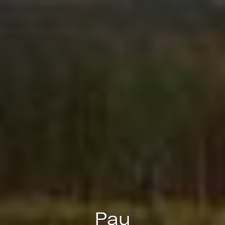
Técnicas y funcionales
Siempre activas
Este sitio web utiliza Cookies propias para recopilar
información con la finalidad de mejorar nuestros servicios.
Si continua navegando, supone la aceptación de la
instalación de las mismas. El usuario tiene la posibilidad
de configurar su navegador pudiendo, si así lo desea,
impedir que sean instaladas en su disco duro, aunque
deberá tener en cuenta que dicha acción podrá ocasionar
dificultades de navegación de la página web.
Analíticas y personalización
Permiten realizar el seguimiento y análisis del
comportamiento de los usuarios de este sitio web. La
información recogida mediante este tipo de cookies se
utiliza en la medición de la actividad de la web para la
elaboración de perfiles de navegación de los usuarios con
el fin de introducir mejoras en función del análisis de los
datos de uso que hacen los usuarios del servicio. Permiten
guardar la información de preferencia del usuario para
mejorar la calidad de nuestros servicios y para ofrecer una
mejor experiencia a través de productos recomendados.
Pau