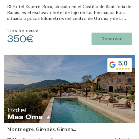
(7.9650207623793km de Salt)
El Hotel Esperit Roca, ubicado en el Castillo de Sant Julià de
Ramis, es el exclusivo hotel de lujo de los hermanos Roca,
situado a pocos kilómetros del centro de Girona y de la
Costa Brava.
1 noche
desde
350€
Reservar
5.0
Hotel
Mas Oms
Montnegre, Gironès, Girona
(11.673143482835km de Salt)