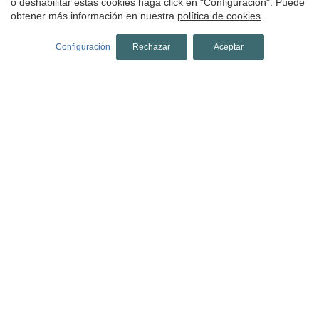
o deshabilitar estas cookies haga click en "Configuración". Puede
obtener más información en nuestra
política de cookies
.
Hoteles en L'Escala
Hoteles en Sant Feliu de Guíxols
Configuración
Rechazar
Aceptar
Hoteles en Castelló d'Empúries
Hoteles en Tossa de Mar
Hoteles en Pelacalç
hoteles en Girona
Hoteles en Gironès
Hoteles en Girona ciudad
Hoteles en Avinyonet de Puigventós
Hoteles en Cantallops
Hoteles en Madremanya
Hoteles en Maçanet de Cabrenys
Hoteles en Pont de Molins