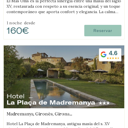
El Mas Oms es la perfecta sinergia entre una masía del siglo
XV, restaurada con respeto a su esencia original, y un toque
contemporáneo que aporta confort y elegancia. La calma
absoluta y las vistas espectaculares en pleno Parque Natural
de las Gavarres ofrecen un descanso total en conexión con
1 noche
desde
160€
la naturaleza. El hotel cuenta con 6 habitaciones
Reservar
cuidadosamente decoradas, una piscina climatizada,
restaurante, pista de petanca, zona chill-out, servicios de
masaje y yoga, alquiler de bicicletas y todo lo necesario para
los ciclistas.
4.6
Hotel
La Plaça de Madremanya
Madremanya, Gironès, Girona
(13.607042316473km de Salt)
Hotel La Plaça de Madremanya, antigua masía del s. XV