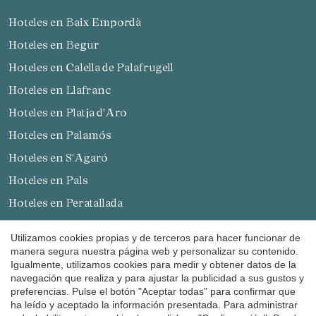
Hoteles en Baix Empordà
Hoteles en Begur
Guardar configuración
Aceptar todas
Hoteles en Calella de Palafrugell
Hoteles en Llafranc
Hoteles en Platja d'Aro
Hoteles en Palamós
Hoteles en S'Agaró
Hoteles en Pals
Hoteles en Peratallada
Hoteles en Sant Antoni de Calonge
Utilizamos cookies propias y de terceros para hacer funcionar de
Hoteles en L'Estartit
manera segura nuestra página web y personalizar su contenido.
Igualmente, utilizamos cookies para medir y obtener datos de la
Hoteles en Palafrugell
navegación que realiza y para ajustar la publicidad a sus gustos y
preferencias. Pulse el botón "Aceptar todas" para confirmar que
Hoteles en Alt Empordà
ha leído y aceptado la información presentada. Para administrar
Hoteles en Cadaqués