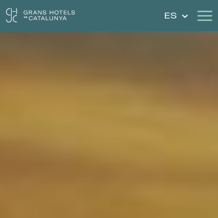
ES
Nuestros Hoteles
Escapadas
Bodas
Cheques Regalo
Descubre Cataluña
Contacto
Mi reserva
Iniciar sesión
Crear cuenta