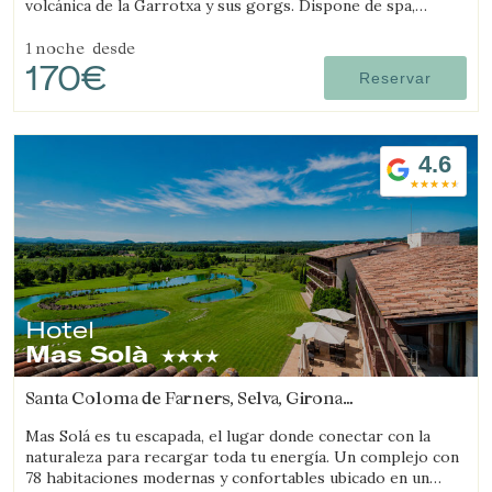
volcánica de la Garrotxa y sus gorgs. Dispone de spa,
piscina, granja con animales y un amplio jardín.
1 noche
desde
170€
Reservar
4.6
Hotel
Mas Solà
Santa Coloma de Farners, Selva, Girona
(16.378756944881km de Salt)
Mas Solá es tu escapada, el lugar donde conectar con la
naturaleza para recargar toda tu energía. Un complejo con
78 habitaciones modernas y confortables ubicado en un