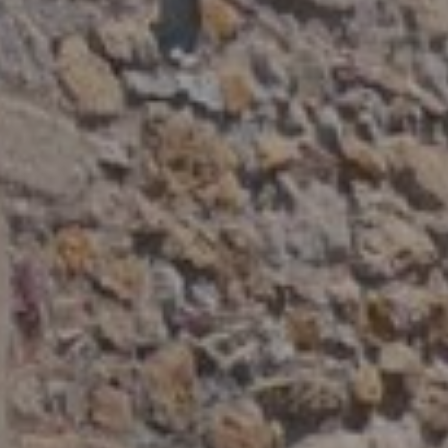
Analys
Ils perm
informat
Web pour
amélior
utilisat
préféren
meilleu
Market
Ces cook
personne
navigat
site Web