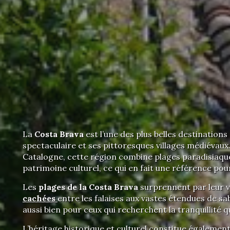
La
Costa Brava
est l’une des plus belles destination
spectaculaire et ses pittoresques villages médiévaux
Catalogne, cette région combine plages paradisiaqu
patrimoine culturel, ce qui en fait une référence po
Les
plages de la Costa Brava
surprennent par leur v
cachées
entre les falaises aux vastes étendues de sa
aussi bien pour ceux qui recherchent la tranquillité q
L’héritage historique et culturel constitue également