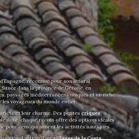
s d’Espagne, reconnue pour son littoral
. Située dans la province de Gérone, en
es, paysages méditerranéens uniques et un riche
ur les voyageurs du monde entier.
ariété et leur charme. Des petites
criques
ble doré, chaque recoin offre des options idéales
ue pour ceux qui aiment les activités nautiques.
 un grand attrait. Des
villages de la Costa