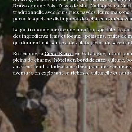
Brava
comme Pals, Tossa de Mar, Cadaqués ou Calell
traditionnelle avec leurs rues pavées, leurs maison
parmi lesquels se distinguent des châteaux médiévau
La gastronomie mérite une mention spéciale. La cui
des ingrédients frais et locaux : poissons, fruits de me
qui donnent naissance à des plats pleins de saveur et
En résumé, la
Costa Brava
, en Catalogne, a tout pour
pleins de charme,
hôtels en bord de mer
, culture, b
air. C’est l’endroit idéal aussi bien pour des vacanc
aventure en explorant sa richesse culturelle et nature