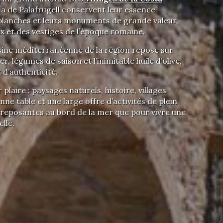
a de Palafrugell conservent leur essence
s blanches et leurs monuments de grande valeur,
x et des vestiges de l’époque romaine.
sine méditerranéenne de la région repose sur
r, légumes de saison et l’inimitable huile d’olive,
 d’authenticité.
 plaire : paysages naturels, histoire, villages
onne table et une large offre d’activités de plein
es reposantes au bord de la mer que pour vivre une
lle.