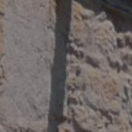
Modif
Techni
Ce site 
d'amélio
L'utilis
empêcher
telle ac