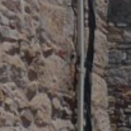
e et Personnalisation
ettent le suivi et l'analyse du comportement des utilisateurs de ce site.
ions collectées via ce type de cookies sont utilisées pour mesurer l'acti
 l'élaboration des profils de navigation des utilisateurs afin d'introdui
ations basées sur l'analyse des données d'utilisation effectuée par les
eurs du service. . Ils nous permettent de sauvegarder les informations d
ce de l'utilisateur pour améliorer la qualité de nos services et offrir une
re expérience grâce aux produits recommandés.
ing et Publicité
ies sont utilisés pour stocker des informations sur les préférences et 
ls de l'utilisateur grâce à l'observation continue de ses habitudes de
ion. Grâce à eux, nous pouvons connaître les habitudes de navigation s
 et afficher des publicités liées au profil de navigation de l'utilisateur.
Enregistrer les paramètres
Tout accepter