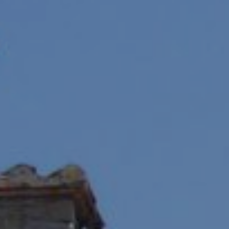
rs actif
llation.
te,
qu'une