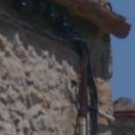
ier les cookies
que et Fonctionnel
Toujou
Web utilise ses propres cookies pour collecter des informations afin
rer nos services. Si vous continuez à naviguer, vous acceptez leur insta
ateur a la possibilité de configurer son navigateur, pouvant, s'il le souhai
 leur installation sur son disque dur, même s'il doit garder à l'esprit 
tion peut entraîner des difficultés de navigation sur le site.