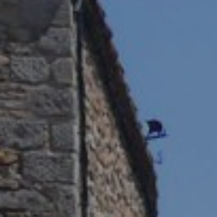
 Les
vité du
re des
e
les choix
ur le