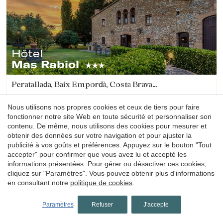
Hôtel
Mas Rabiol
Peratallada, Baix Empordà, Costa Brava
(16.348137525976km de Platja d'Aro)
Hotel Mas Rabiol is a romantic rural hotel on the Costa
Nous utilisons nos propres cookies et ceux de tiers pour faire
Brava, in Peratallada, one of the most beautiful medieval
fonctionner notre site Web en toute sécurité et personnaliser son
villages in Catalonia, set in a 16th-century farmhouse, with
contenu. De même, nous utilisons des cookies pour mesurer et
bike room, spacious gardens and a pool.
obtenir des données sur votre navigation et pour ajuster la
1 nuit
à partir de
publicité à vos goûts et préférences. Appuyez sur le bouton "Tout
160€
Réserver
accepter" pour confirmer que vous avez lu et accepté les
informations présentées. Pour gérer ou désactiver ces cookies,
cliquez sur "Paramètres". Vous pouvez obtenir plus d'informations
en consultant notre
politique de cookies
.
4.5
Paramètres
Refuser
J'accepte