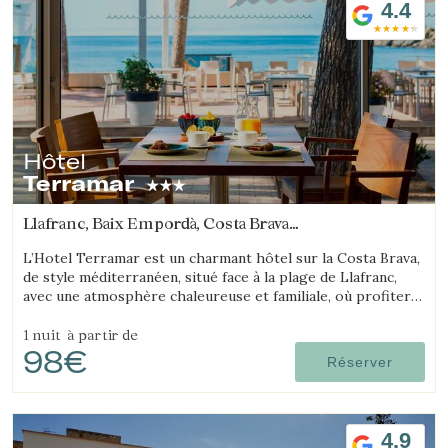
4.4
Hôtel
Terramar
Llafranc, Baix Empordà, Costa Brava
(13.91284244385km de Platja d'Aro)
L’Hotel Terramar est un charmant hôtel sur la Costa Brava,
de style méditerranéen, situé face à la plage de Llafranc,
avec une atmosphère chaleureuse et familiale, où profiter
de la mer et de la tranquillité.
1 nuit
à partir de
98€
Réserver
4.9