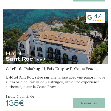
4.4
Hôtel
Sant Roc
Calella de Palafrugell, Baix Empordà, Costa Brava
(12.511918134739km de Platja d'Aro)
L'Hôtel Sant Roc, situé sur une falaise avec vue panoramique
sur la baie de Calella de Palafrugell, offre une expérience
authentique sur la Costa Brava.
1 nuit
à partir de
135€
Réserver