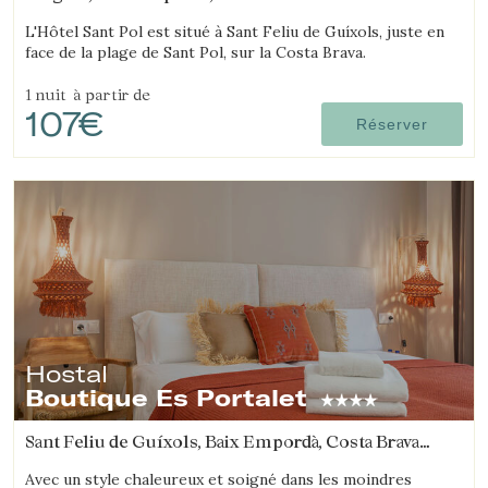
(2.9782415004884km de Platja d'Aro)
L'Hôtel Sant Pol est situé à Sant Feliu de Guíxols, juste en
face de la plage de Sant Pol, sur la Costa Brava.
1 nuit
à partir de
107€
Réserver
Hostal
Boutique Es Portalet
Sant Feliu de Guíxols, Baix Empordà, Costa Brava
(4.3319092613224km de Platja d'Aro)
Avec un style chaleureux et soigné dans les moindres