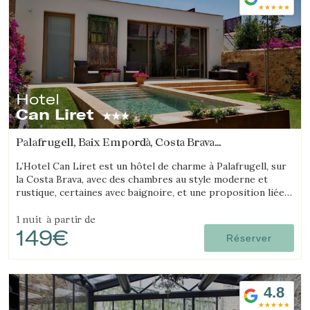
Hotel
Can Liret
Palafrugell, Baix Empordà, Costa Brava
(14.041654180672km de Platja d'Aro)
L’Hotel Can Liret est un hôtel de charme à Palafrugell, sur
la Costa Brava, avec des chambres au style moderne et
rustique, certaines avec baignoire, et une proposition liée à
la gastronomie locale.
1 nuit
à partir de
149€
Réserver
4.8