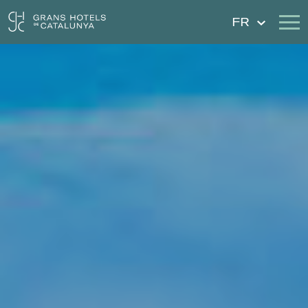
FR
Nos Hôtels
Escapades
Mariages
Chèques Cadeau
Découvrez Catalogne
Contact
Má réservation
Se connecter
Créer un compte