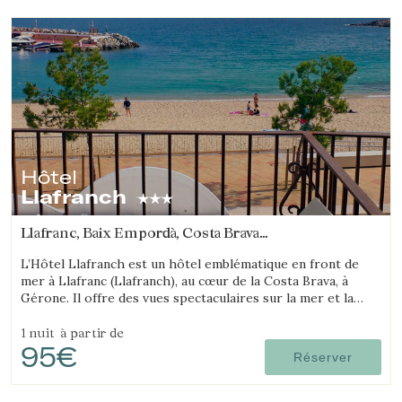
Hôtel
Llafranch
Llafranc, Baix Empordà, Costa Brava
(14.043317032988km de Platja d'Aro)
L’Hôtel Llafranch est un hôtel emblématique en front de
mer à Llafranc (Llafranch), au cœur de la Costa Brava, à
Gérone. Il offre des vues spectaculaires sur la mer et la
baie.
1 nuit
à partir de
95€
Réserver