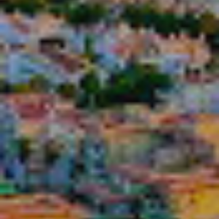
Technique et Fonctionnel
Toujours actif
Ce site Web utilise ses propres cookies pour collecter des
informations afin d'améliorer nos services. Si vous
continuez à naviguer, vous acceptez leur installation.
L'utilisateur a la possibilité de configurer son navigateur,
pouvant, s'il le souhaite, empêcher leur installation sur son
disque dur, même s'il doit garder à l'esprit qu'une telle
action peut entraîner des difficultés de navigation sur le
site.
Analyse et Personnalisation
Ils permettent le suivi et l'analyse du comportement des
utilisateurs de ce site. Les informations collectées via ce
type de cookies sont utilisées pour mesurer l'activité du
Web pour l'élaboration des profils de navigation des
utilisateurs afin d'introduire des améliorations basées sur
l'analyse des données d'utilisation effectuée par les
utilisateurs du service. . Ils nous permettent de
sauvegarder les informations de préférence de l'utilisateur
pour améliorer la qualité de nos services et offrir une
meilleure expérience grâce aux produits recommandés.
Marketing et Publicité