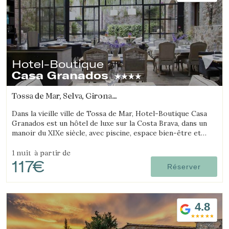
Hotel-Boutique
Enregistrer les paramètres
Tout accepter
Casa Granados
Tossa de Mar, Selva, Girona
(15.440178371812km de Platja d'Aro)
Dans la vieille ville de Tossa de Mar, Hotel-Boutique Casa
Granados est un hôtel de luxe sur la Costa Brava, dans un
manoir du XIXe siècle, avec piscine, espace bien-être et
restaurant de cuisine contemporaine.
1 nuit
à partir de
117€
Réserver
4.8