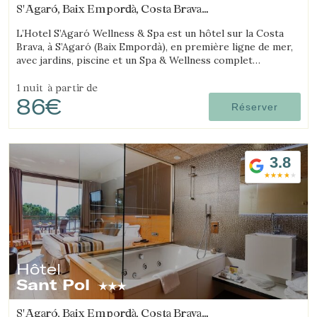
S'Agaró, Baix Empordà, Costa Brava
(2.6433576434893km de Platja d'Aro)
L’Hotel S’Agaró Wellness & Spa est un hôtel sur la Costa
Brava, à S’Agaró (Baix Empordà), en première ligne de mer,
avec jardins, piscine et un Spa & Wellness complet
spécialisé dans le bien-être.
1 nuit
à partir de
86€
Réserver
3.8
Hôtel
Sant Pol
S'Agaró, Baix Empordà, Costa Brava