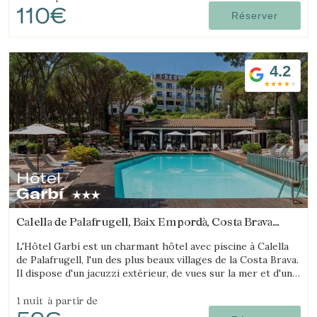
110€
Réserver
4.2
Hôtel
Garbí
Calella de Palafrugell, Baix Empordà, Costa Brava
(12.458580137329km de Platja d'Aro)
L'Hôtel Garbí est un charmant hôtel avec piscine à Calella
de Palafrugell, l'un des plus beaux villages de la Costa Brava.
Il dispose d'un jacuzzi extérieur, de vues sur la mer et d'une
ambiance chaleureuse idéale pour les familles.
1 nuit
à partir de