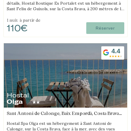
détails, Hostal Boutique Es Portalet est un hébergement à
Sant Feliu de Guíxols, sur la Costa Brava, à 200 mètres de la
plage, pensé pour le bien-être et acceptant les animaux.
1 nuit
à partir de
110€
Réserver
4.4
Hostal
Olga
Sant Antoni de Calonge, Baix Empordà, Costa Brava
(4.8668210402853km de Platja d'Aro)
Hostal Spa Olga est un hébergement à Sant Antoni de
Calonge, sur la Costa Brava, face à la mer, avec des vues