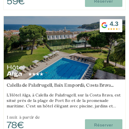
59€
Réserver
4.3
Hôtel
Alga
Calella de Palafrugell, Baix Empordà, Costa Brava
(13.102243841428km de Platja d'Aro)
L’Hôtel Alga, à Calella de Palafrugell, sur la Costa Brava, est
situé près de la plage de Port Bo et de la promenade
maritime. C’est un hôtel élégant avec piscine, jardins et
magnifiques vues sur la mer.
1 nuit
à partir de
78€
Réserver