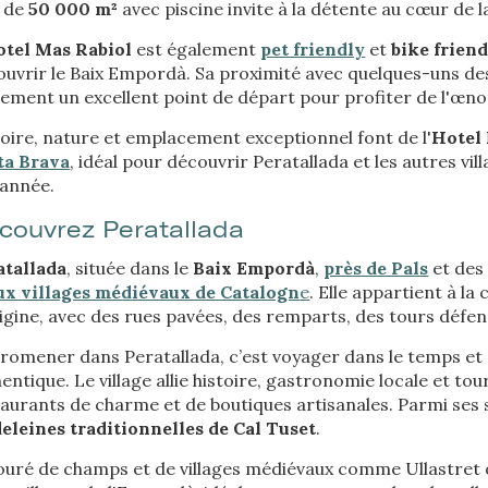
s de
50 000 m²
avec piscine invite à la détente au cœur de l
 l'élaboration des profils de navigation des utilisateurs afin d'introdui
ations basées sur l'analyse des données d'utilisation effectuée par les
otel Mas Rabiol
est également
pet friendly
et
bike frien
eurs du service. . Ils nous permettent de sauvegarder les informations d
ce de l'utilisateur pour améliorer la qualité de nos services et offrir une
uvrir le Baix Empordà. Sa proximité avec quelques-uns des 
re expérience grâce aux produits recommandés.
lement un excellent point de départ pour profiter de l'œn
oire, nature et emplacement exceptionnel font de l'
Hotel
ing et Publicité
ta Brava
, idéal pour découvrir Peratallada et les autres vi
ies sont utilisés pour stocker des informations sur les préférences et 
'année.
ls de l'utilisateur grâce à l'observation continue de ses habitudes de
ion. Grâce à eux, nous pouvons connaître les habitudes de navigation s
couvrez Peratallada
 et afficher des publicités liées au profil de navigation de l'utilisateur.
atallada
, située dans le
Baix Empordà
,
près de Pals
et de
Enregistrer les paramètres
Tout accepter
ux villages médiévaux de Catalogn
e
. Elle appartient à l
igine, avec des rues pavées, des remparts, des tours défen
romener dans Peratallada, c’est voyager dans le temps et 
entique. Le village allie histoire, gastronomie locale et tou
aurants de charme et de boutiques artisanales. Parmi ses sp
eleines traditionnelles de Cal Tuset
.
ouré de champs et de villages médiévaux comme Ullastret 