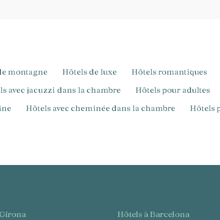
s de montagne
Hôtels de luxe
Hôtels romantiques
els avec jacuzzi dans la chambre
Hôtels pour adultes
cine
Hôtels avec cheminée dans la chambre
Hôtels
à Girona
hôtels à Barcelona