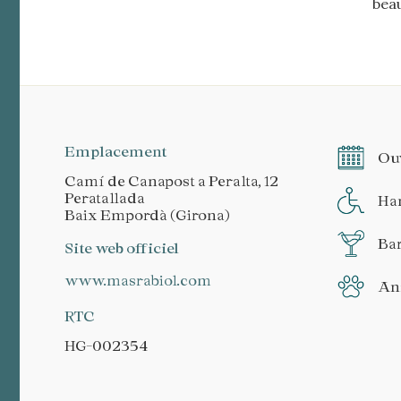
beau
Emplacement
Ouv
Camí de Canapost a Peralta, 12
Peratallada
Ha
Baix Empordà (Girona)
Ba
Site web officiel
www.masrabiol.com
An
RTC
HG-002354