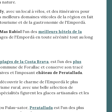
a nature.
re des
dly
, avec un local à vélos, et des itinéraires pour
e
meilleurs domaines viticoles de la région en fait
otourisme et de la gastronomie de l'Empordà.
 Mas Rabiol
l'un des
meilleurs hôtels de la
llages de l'Empordà en toute sérénité tout au long
les choix
ur le
s
plages de la Costa Brava
, est l’un des
plus
a commune de Forallac et conserve son tracé
sives et l’imposant
château de Peratallada
.
découvrir le charme de l’Empordà le plus
risme rural, avec une belle sélection de
écialités figurent les glaces artisanales et les
ou Palau-sator,
Peratallada
est l'un des plus