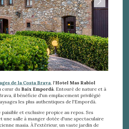
rs actif
lages de la Costa Brava
, l'
Hotel Mas Rabiol
llation.
u cœur du
Baix Empordà
. Entouré de nature et à
te,
qu'une
Brava, il bénéficie d'un emplacement privilégié
paysages les plus authentiques de l'Empordà.
paisible et exclusive propice au repos. Ses
t une salle à manger dotée d'une spectaculaire
 Les
ienne masia. À l'extérieur, un vaste jardin de
vité du