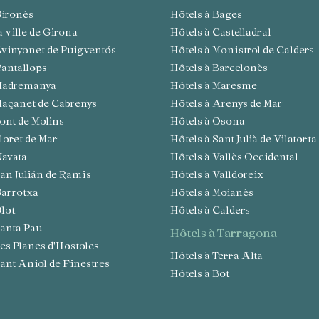
 Gironès
Hôtels à Bages
la ville de Girona
Hôtels à Castelladral
 Avinyonet de Puigventós
Hôtels à Monistrol de Calders
 Cantallops
Hôtels à Barcelonès
à Madremanya
Hôtels à Maresme
 Maçanet de Cabrenys
Hôtels à Arenys de Mar
 Pont de Molins
Hôtels à Osona
Lloret de Mar
Hôtels à Sant Julià de Vilatorta
Navata
Hôtels à Vallès Occidental
 San Julián de Ramis
Hôtels à Valldoreix
 Garrotxa
Hôtels à Moianès
Olot
Hôtels à Calders
 Santa Pau
hôtels à Tarragona
 Les Planes d'Hostoles
Hôtels à Terra Alta
 Sant Aniol de Finestres
Hôtels à Bot