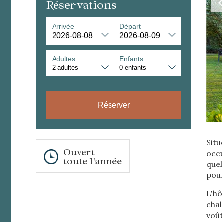
Réservations
Arrivée
Départ
Adultes
Enfants
Modif
Réserver
Techni
Ce site 
Situ
d'amélio
Ouvert
occ
L'utilis
toute l'année
empêcher
quel
telle ac
pour
L'hô
Analys
cha
Ils perm
voût
informat