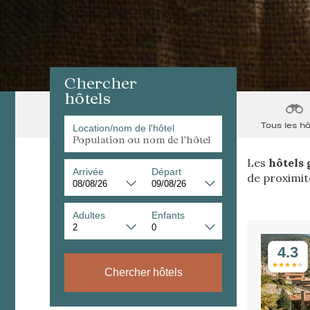
Chercher
hôtels
Tous les hô
Location/nom de l'hôtel
Les
hôtels
Arrivée
Départ
de proximité
Adultes
Enfants
4.3
Chercher hôtels