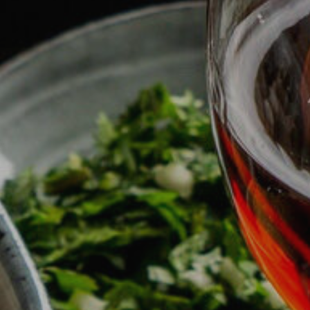
rs actif
llation.
te,
qu'une