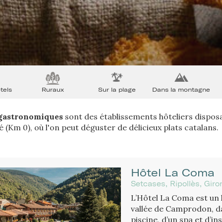
tels
Ruraux
Sur la plage
Dans la montagne
 gastronomiques
sont des établissements hôteliers disposa
 (Km 0), où l'on peut déguster de délicieux plats catalans.
Hôtel La Coma
Setcases, Ripollès, Giro
L’Hôtel La Coma est un h
vallée de Camprodon, da
piscine, d’un spa et d’i