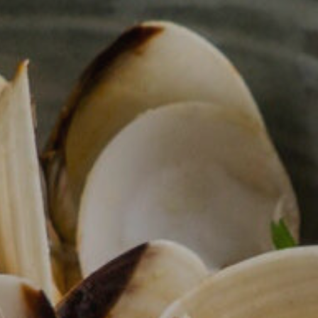
Modif
Techni
Ce site 
d'amélio
L'utilis
empêcher
telle ac