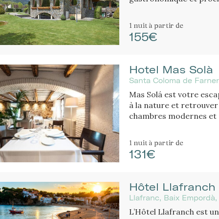
ou en famille.
1 nuit
à partir de
155€
Hotel Mas Solà
Santa Coloma de Farners
Mas Solá est votre esca
à la nature et retrouve
chambres modernes et c
environnement naturel.
1 nuit
à partir de
131€
Hôtel Llafranch
Llafranc, Baix Empordà,
L’Hôtel Llafranch est u