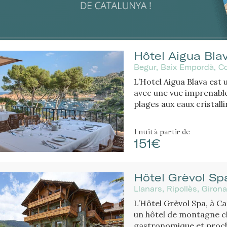
Hôtel Aigua Bla
Begur, Baix Empordà, C
L’Hotel Aigua Blava est 
avec une vue imprenable
plages aux eaux cristall
de la Costa Brava.
1 nuit
à partir de
151€
Hôtel Grèvol Sp
Llanars, Ripollès, Girona
L’Hôtel Grèvol Spa, à C
un hôtel de montagne c
gastronomique et proche