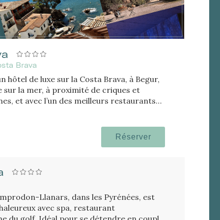
va
osta Brava
un hôtel de luxe sur la Costa Brava, à Begur,
 sur la mer, à proximité de criques et
ines, et avec l’un des meilleurs restaurants
Réserver
a
amprodon-Llanars, dans les Pyrénées, est
haleureux avec spa, restaurant
 du golf. Idéal pour se détendre en couple