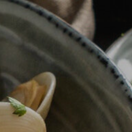
ier les cookies
que et Fonctionnel
Toujou
Web utilise ses propres cookies pour collecter des informations afin
rer nos services. Si vous continuez à naviguer, vous acceptez leur insta
ateur a la possibilité de configurer son navigateur, pouvant, s'il le souhai
 leur installation sur son disque dur, même s'il doit garder à l'esprit 
tion peut entraîner des difficultés de navigation sur le site.