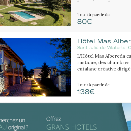
montagnes et proche d’u
1 nuit
à partir de
80€
Hôtel Mas Albe
Sant Julià de Vilatorta,
L'Hôtel Mas Albereda es
rustique, des chambres 
catalane créative dirigé
1 nuit
à partir de
138€